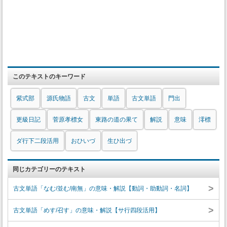
このテキストのキーワード
紫式部
源氏物語
古文
単語
古文単語
門出
更級日記
菅原孝標女
東路の道の果て
解説
意味
澪標
ダ行下二段活用
おひいづ
生ひ出づ
同じカテゴリーのテキスト
>
古文単語「なむ/並む/南無」の意味・解説【動詞・助動詞・名詞】
>
古文単語「めす/召す」の意味・解説【サ行四段活用】