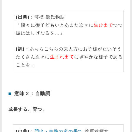
[出典]
：澪標 源氏物語
「腹々に御子どもいとあまた次々に
生ひ出で
つつ
賑ははしげなるを...」
[訳]
：あちらこちらの夫人方にお子様がたいそう
たくさん次々に
生まれ出て
にぎやかな様子である
ことを...
■
意味２：自動詞
成長する、育つ
。
[出典]
：
門出・東路の道の果て
菅原孝標女