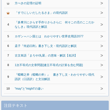
>
方べきの定理の証明
>
「すでにしいだしたるさま」の現代語訳
『多摩川にさらす手作りさらさらに 何そこの児のここだか
>
4
なしき』現代語訳と解説
>
5
カザン＝ハン国とは わかりやすい世界史用語2077
>
6
孟子『何必曰利』書き下し文・現代語訳と解説
>
7
古文単語「まろや/丸屋」の意味・解説【名詞】
>
8
1次不等式の文章問題[連立不等式の計算を含む問題]
『蟷螂之斧（蟷螂の斧）』 書き下し文・わかりやすい現代
>
9
語訳（口語訳）と文法解説
>
10
"may"と"might"の違い
注目テキスト