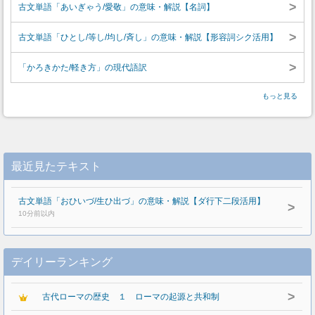
>
古文単語「あいぎゃう/愛敬」の意味・解説【名詞】
>
古文単語「ひとし/等し/均し/斉し」の意味・解説【形容詞シク活用】
>
「かろきかた/軽き方」の現代語訳
もっと見る
最近見たテキスト
古文単語「おひいづ/生ひ出づ」の意味・解説【ダ行下二段活用】
>
10分前以内
デイリーランキング
>
古代ローマの歴史 １ ローマの起源と共和制