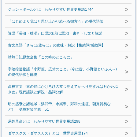
>
ジョン＝ボールとは わかりやすい世界史用語1744
>
「はじめより我はと思ひ上がり給へる御方々」の現代語訳
>
論語『長沮・桀溺』口語訳(現代語訳)・書き下し文と解説
>
古文単語「さらば/然らば」の意味・解説【接続詞/感動詞】
>
蜻蛉日記原文全集「この時のところに」
宇治拾遺物語『小野篁、広才のこと』(今は昔、小野篁といふ人～)
>
の現代語訳と解説
高校古文『東の野にかげろひの立つ見えてかへり見すれば月かたぶ
>
きぬ』現代語訳と解説・品詞分解
明の盛衰と諸地域（洪武帝、永楽帝、鄭和の遠征、朝貢貿易な
>
ど） 受験対策問題 51
>
易姓革命とは わかりやすい世界史用語298
>
ダマスクス（ダマスカス）とは 世界史用語174