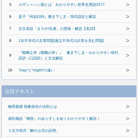
>
5
カザン＝ハン国とは わかりやすい世界史用語2077
>
6
孟子『何必曰利』書き下し文・現代語訳と解説
>
7
古文単語「まろや/丸屋」の意味・解説【名詞】
>
8
1次不等式の文章問題[連立不等式の計算を含む問題]
『蟷螂之斧（蟷螂の斧）』 書き下し文・わかりやすい現代
>
9
語訳（口語訳）と文法解説
>
10
"may"と"might"の違い
注目テキスト
>
物理基礎 熱量保存の法則とは
>
源氏物語『桐壺』のあらすじを短くわかりやすく解説！
>
２次方程式「解の公式の証明」