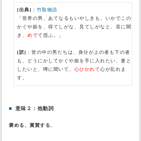
[出典]
：
竹取物語
「世界の男、あてなるもいやしきも、いかでこの
かぐや姫を、得てしがな、見てしがなと、音に聞
き、
めで
て惑ふ。」
[訳]
：世の中の男たちは、身分が上の者も下の者
も、どうにかしてかぐや姫を手に入れたい、妻と
したいと、噂に聞いて、
心ひかれて
心が乱れま
す。
■
意味２：他動詞
褒める、賞賛する
。