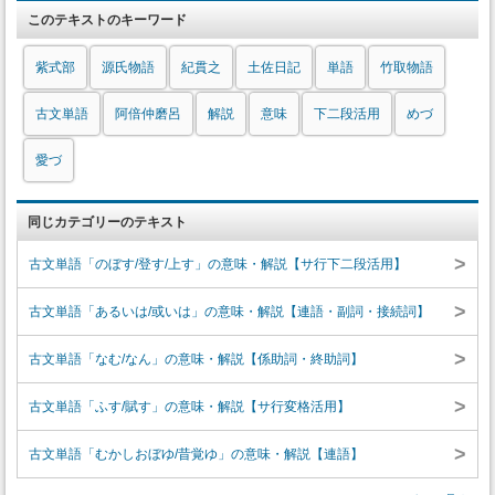
このテキストのキーワード
紫式部
源氏物語
紀貫之
土佐日記
単語
竹取物語
古文単語
阿倍仲磨呂
解説
意味
下二段活用
めづ
愛づ
同じカテゴリーのテキスト
>
古文単語「のぼす/登す/上す」の意味・解説【サ行下二段活用】
>
古文単語「あるいは/或いは」の意味・解説【連語・副詞・接続詞】
>
古文単語「なむ/なん」の意味・解説【係助詞・終助詞】
>
古文単語「ふす/賦す」の意味・解説【サ行変格活用】
>
古文単語「むかしおぼゆ/昔覚ゆ」の意味・解説【連語】