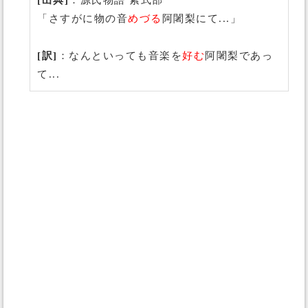
[出典]
：源氏物語 紫式部
「さすがに物の音
めづる
阿闍梨にて...」
[訳]
：なんといっても音楽を
好む
阿闍梨であっ
て...