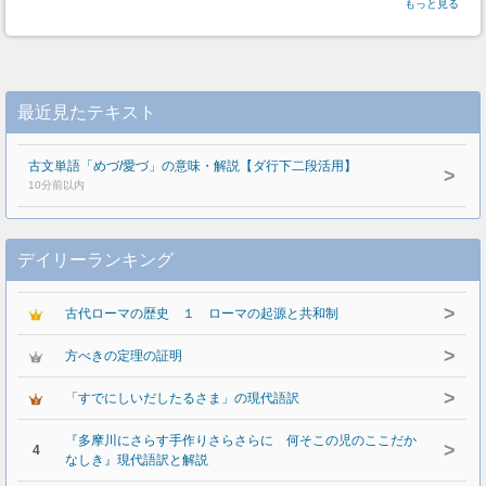
もっと見る
最近見たテキスト
古文単語「めづ/愛づ」の意味・解説【ダ行下二段活用】
>
10分前以内
デイリーランキング
>
古代ローマの歴史 １ ローマの起源と共和制
>
方べきの定理の証明
>
「すでにしいだしたるさま」の現代語訳
『多摩川にさらす手作りさらさらに 何そこの児のここだか
>
4
なしき』現代語訳と解説