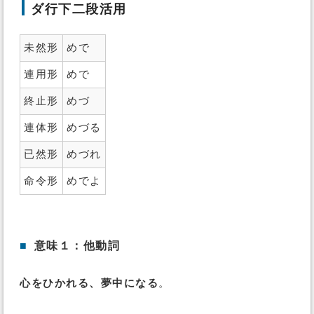
ダ行下二段活用
未然形
めで
連用形
めで
終止形
めづ
連体形
めづる
已然形
めづれ
命令形
めでよ
■
意味１：他動詞
心をひかれる、夢中になる
。