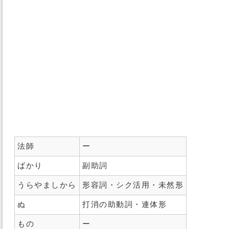
法師
ー
ばかり
副助詞
うらやましから
形容詞・シク活用・未然形
ぬ
打消の助動詞・連体形
もの
ー