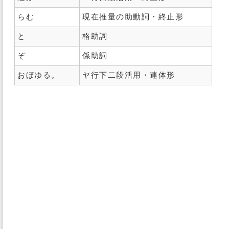
らむ
現在推量の助動詞・終止形
と
格助詞
ぞ
係助詞
おぼゆる。
ヤ行下二段活用・連体形