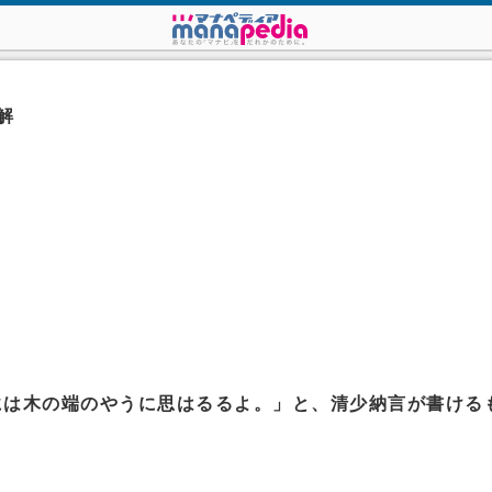
解
には木の端のやうに思はるるよ。」と、清少納言が書ける