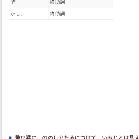
ぞ
終助詞
かし。
終助詞
■
勢ひ猛に、ののしりたるにつけて、いみじとは見