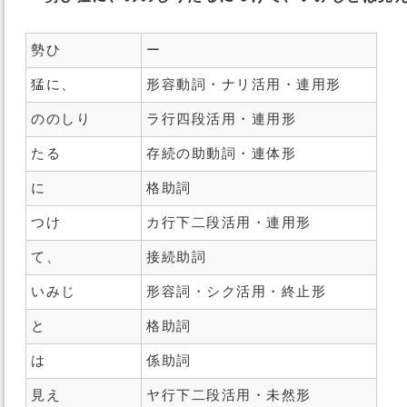
勢ひ
ー
猛に、
形容動詞・ナリ活用・連用形
ののしり
ラ行四段活用・連用形
たる
存続の助動詞・連体形
に
格助詞
つけ
カ行下二段活用・連用形
て、
接続助詞
いみじ
形容詞・シク活用・終止形
と
格助詞
は
係助詞
見え
ヤ行下二段活用・未然形