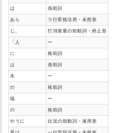
は
係助詞
あら
ラ行変格活用・未然形
じ。
打消推量の助動詞・終止形
「人
ー
に
格助詞
は
係助詞
木
ー
の
格助詞
端
ー
の
格助詞
やうに
比況の助動詞・連用形
思は
ハ行四段活用・未然形