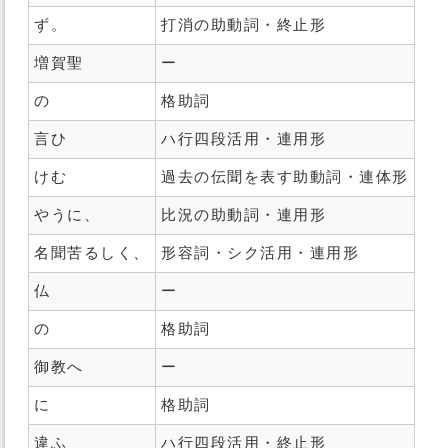
ず。
打消の助動詞・終止形
増賀聖
ー
の
格助詞
言ひ
ハ行四段活用・連用形
けむ
過去の伝聞を表す助動詞・連体形
やうに、
比況の助動詞・連用形
名聞苦るしく、
形容詞・シク活用・連用形
仏
ー
の
格助詞
御教へ
ー
に
格助詞
違ふ
ハ行四段活用・終止形