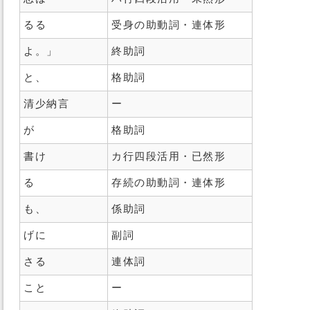
るる
受身の助動詞・連体形
よ。」
終助詞
と、
格助詞
清少納言
ー
が
格助詞
書け
カ行四段活用・已然形
る
存続の助動詞・連体形
も、
係助詞
げに
副詞
さる
連体詞
こと
ー