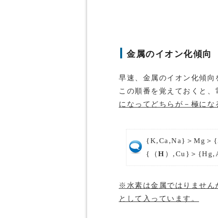
金属のイオン化傾向
早速、金属のイオン化傾向
この順番を覚えておくと、
になってどちらが－極にな
{K,Ca,Na}＞Mg＞{A
{（
H
）,Cu}＞{Hg,
※水素は金属ではりません
として入っています。