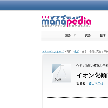
国語
英語
数学
マナペディアトップ
> 高校 >
化学
> 化学：物質の変化と平衡
化学：物質の変化と平衡 
イオン化傾
著者名：
藤山不二雄