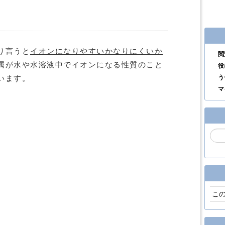
り言うと
イオンになりやすいかなりにくいか
閲
属が水や水溶液中でイオンになる性質のこと
役
う
います。
マ
こ