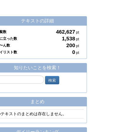
テキストの詳細
462,627
覧数
pt
1,538
に立った数
pt
200
〜ん数
pt
0
イリスト数
pt
知りたいことを検索！
まとめ
のテキストのまとめは存在しません。
デイリーランキング