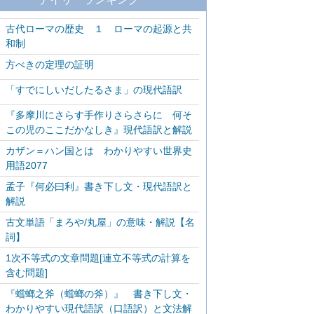
古代ローマの歴史 １ ローマの起源と共
和制
方べきの定理の証明
「すでにしいだしたるさま」の現代語訳
『多摩川にさらす手作りさらさらに 何そ
この児のここだかなしき』現代語訳と解説
カザン＝ハン国とは わかりやすい世界史
用語2077
孟子『何必曰利』書き下し文・現代語訳と
解説
古文単語「まろや/丸屋」の意味・解説【名
詞】
1次不等式の文章問題[連立不等式の計算を
含む問題]
『蟷螂之斧（蟷螂の斧）』 書き下し文・
わかりやすい現代語訳（口語訳）と文法解