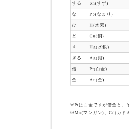
する
Sn(すず)
な
Pb(なまり)
ひ
H(水素)
ど
Cu(銅)
す
Hg(水銀)
ぎる
Ag(銀)
借
Pt(白金)
金
Au(金)
※Ptは白金ですが借金と。
※Mn(マンガン)、Cd(