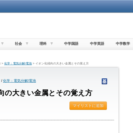
社会
理科
中学国語
中学英語
中学数学
 >
化学：電気分解/電池
> イオン化傾向の大きい金属とその覚え方
/
化学：電気分解/電池
向の大きい金属とその覚え方
マイリストに追加