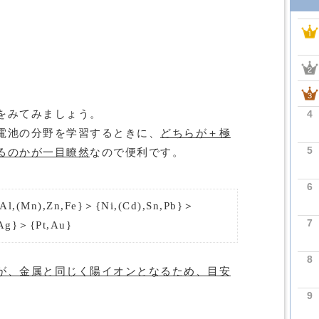
4
をみてみましょう。
電池の分野を学習するときに、
どちらが＋極
5
るのかが一目瞭然
なので便利です。
6
l,(Mn),Zn,Fe}＞{Ni,(Cd),Sn,Pb}＞
7
Ag}＞{Pt,Au}
8
が、金属と同じく陽イオンとなるため、目安
9