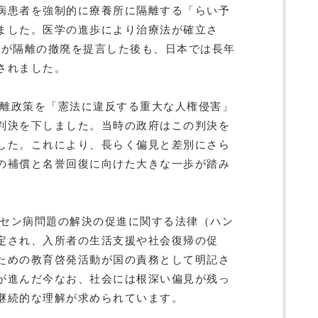
病患者を強制的に療養所に隔離する「らい予
ました。医学の進歩により治療法が確立さ
）が隔離の撤廃を提言した後も、日本では長年
されました。
隔離政策を「憲法に違反する重大な人権侵害」
判決を下しました。当時の政府はこの判決を
した。これにより、長らく偏見と差別にさら
の補償と名誉回復に向けた大きな一歩が踏み
ンセン病問題の解決の促進に関する法律（ハン
定され、入所者の生活支援や社会復帰の促
ための教育啓発活動が国の責務として明記さ
が進んだ今なお、社会には根深い偏見が残っ
継続的な理解が求められています。