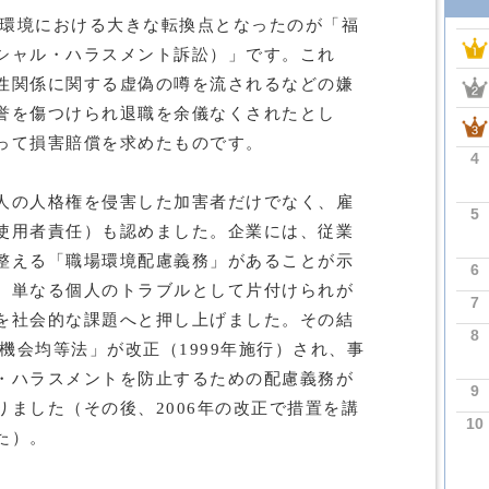
働環境における大きな転換点となったのが「福
シャル・ハラスメント訴訟）」です。これ
性関係に関する虚偽の噂を流されるなどの嫌
誉を傷つけられ退職を余儀なくされたとし
って損害賠償を求めたものです。
4
人の人格権を侵害した加害者だけでなく、雇
5
使用者責任）も認めました。企業には、従業
整える「職場環境配慮義務」があることが示
6
、単なる個人のトラブルとして片付けられが
7
を社会的な課題へと押し上げました。その結
8
用機会均等法」が改正（1999年施行）され、事
・ハラスメントを防止するための配慮義務が
9
ました（その後、2006年の改正で措置を講
10
た）。