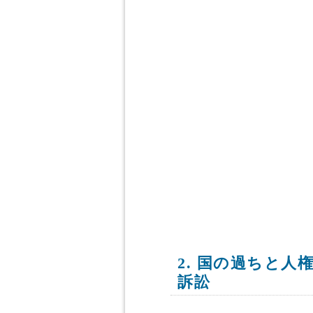
2. 国の過ちと
訴訟