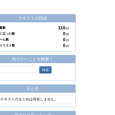
テキストの詳細
110
覧数
pt
0
に立った数
pt
0
〜ん数
pt
0
イリスト数
pt
知りたいことを検索！
まとめ
のテキストのまとめは存在しません。
デイリーランキング