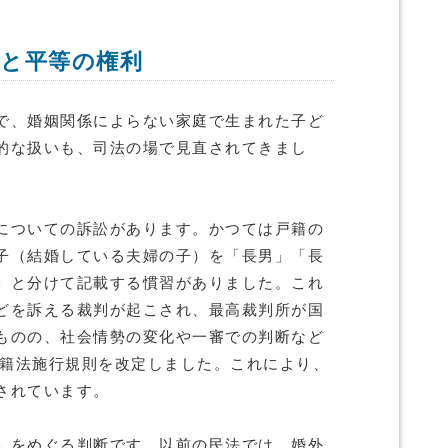
形と平等の権利
で、婚姻関係によらない家庭で生まれた子ど
的な扱いも、司法の場で見直されてきまし
についての訴訟があります。かつては戸籍の
子（結婚している夫婦の子）を「長男」「長
」と分けて記載する慣習がありました。これ
どを訴える裁判が起こされ、最高裁判所が国
ものの、社会情勢の変化や一審での判断など
戸籍法施行規則を改定しました。これにより、
されています。
」をめぐる判断です。以前の民法では、婚外