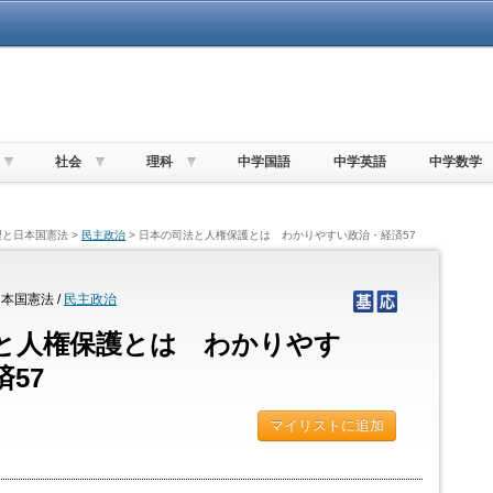
社会
理科
中学国語
中学英語
中学数学
理と日本国憲法 >
民主政治
> 日本の司法と人権保護とは わかりやすい政治・経済57
本国憲法 /
民主政治
と人権保護とは わかりやす
57
マイリストに追加