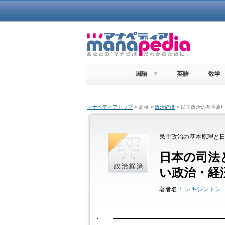
国語
英語
数学
マナペディアトップ
> 高校 >
政治経済
> 民主政治の基本原
民主政治の基本原理と日
日本の司法
い政治・経済
著者名：
レキシントン