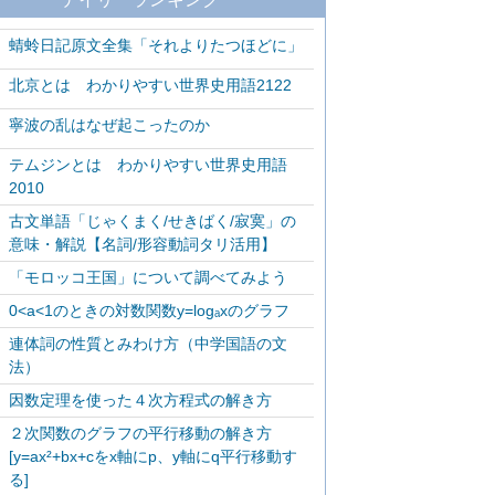
蜻蛉日記原文全集「それよりたつほどに」
北京とは わかりやすい世界史用語2122
寧波の乱はなぜ起こったのか
テムジンとは わかりやすい世界史用語
2010
古文単語「じゃくまく/せきばく/寂寞」の
意味・解説【名詞/形容動詞タリ活用】
「モロッコ王国」について調べてみよう
0<a<1のときの対数関数y=logₐxのグラフ
連体詞の性質とみわけ方（中学国語の文
法）
因数定理を使った４次方程式の解き方
２次関数のグラフの平行移動の解き方
[y=ax²+bx+cをx軸にp、y軸にq平行移動す
る]