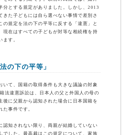
分とする規定がありました。しかし、2013
てきた子どもには自ら選べない事情で差別さ
この規定を法の下の平等に反する「違憲」と
、現在はすべての子どもが対等な相続権を持
います。
「法の下の平等」
おいて、国籍の取得条件も大きな議論の対象
国籍法違憲訴訟は、日本人の父と外国人の母の
生後に父親から認知された場合に日本国籍を
れた事件です。
に認知されない限り、両親が結婚していない
んでした。最高裁はこの規定について、家族