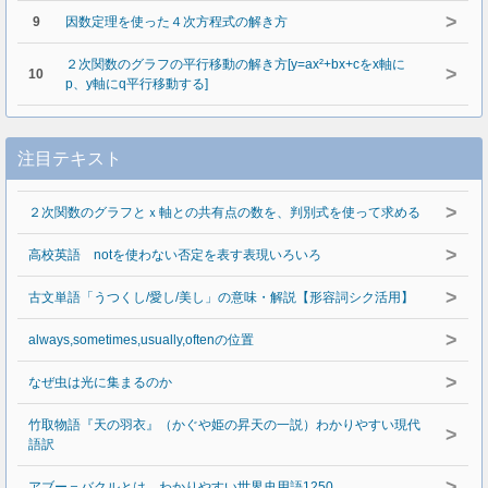
>
9
因数定理を使った４次方程式の解き方
２次関数のグラフの平行移動の解き方[y=ax²+bx+cをx軸に
>
10
p、y軸にq平行移動する]
注目テキスト
>
２次関数のグラフとｘ軸との共有点の数を、判別式を使って求める
>
高校英語 notを使わない否定を表す表現いろいろ
>
古文単語「うつくし/愛し/美し」の意味・解説【形容詞シク活用】
>
always,sometimes,usually,oftenの位置
>
なぜ虫は光に集まるのか
竹取物語『天の羽衣』（かぐや姫の昇天の一説）わかりやすい現代
>
語訳
>
アブー＝バクルとは わかりやすい世界史用語1250