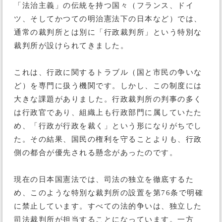
「法治主義」の伝統を持つ国々（フランス、ドイ
ツ、そしてかつての明治憲法下の日本など）では、
通常の裁判所とは別に「行政裁判所」という特別な
裁判所が設けられてきました。
これは、行政に関するトラブル（国と市民の争いな
ど）を専門に扱う機関です。しかし、この制度には
大きな課題がありました。行政裁判所の判事の多く
は行政官であり、組織上も行政部門に属していたた
め、「行政が行政を裁く」という形になりがちでし
た。その結果、国民の権利を守ることよりも、行政
側の都合が優先される懸念があったのです。
現在の日本国憲法では、司法の独立を徹底するた
め、このような特別な裁判所の設置を第76条で明確
に禁止しています。すべての法的争いは、独立した
司法裁判所が担当することになっています。一方