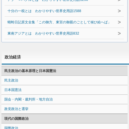
>
十分の一税とは わかりやすい世界史用語1588
>
蜻蛉日記原文全集「この御方、東宮の御親のごとして候ひ給へば」
>
東南アジアとは わかりやすい世界史用語832
政治経済
民主政治の基本原理と日本国憲法
民主政治
日本国憲法
国会・内閣・裁判所・地方自治
政党政治と選挙
現代の国際政治
国際政治