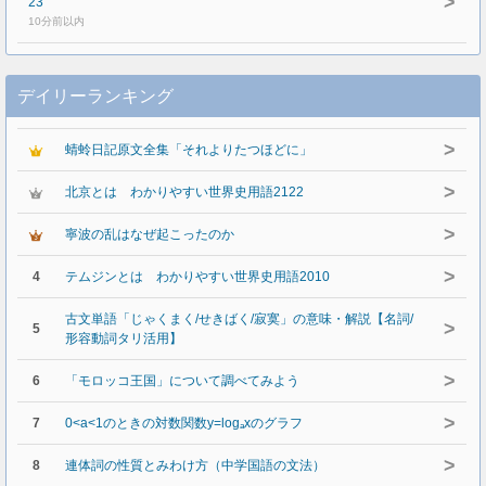
>
23
10分前以内
デイリーランキング
>
蜻蛉日記原文全集「それよりたつほどに」
>
北京とは わかりやすい世界史用語2122
>
寧波の乱はなぜ起こったのか
>
4
テムジンとは わかりやすい世界史用語2010
古文単語「じゃくまく/せきばく/寂寞」の意味・解説【名詞/
>
5
形容動詞タリ活用】
>
6
「モロッコ王国」について調べてみよう
>
7
0<a<1のときの対数関数y=logₐxのグラフ
>
8
連体詞の性質とみわけ方（中学国語の文法）