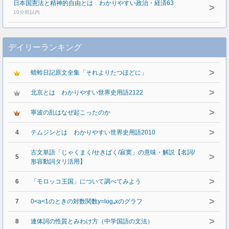
日本国憲法と精神的自由とは わかりやすい政治・経済63
>
10分前以内
デイリーランキング
>
蜻蛉日記原文全集「それよりたつほどに」
>
北京とは わかりやすい世界史用語2122
>
寧波の乱はなぜ起こったのか
>
4
テムジンとは わかりやすい世界史用語2010
古文単語「じゃくまく/せきばく/寂寞」の意味・解説【名詞/
>
5
形容動詞タリ活用】
>
6
「モロッコ王国」について調べてみよう
>
7
0<a<1のときの対数関数y=logₐxのグラフ
>
8
連体詞の性質とみわけ方（中学国語の文法）