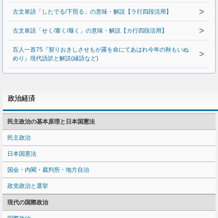
>
古文単語「したでる/下照る」の意味・解説【ラ行四段活用】
>
古文単語「せく/塞く/堰く」の意味・解説【カ行四段活用】
百人一首75『契りおきしさせもが露を命にてあはれ今年の秋もいぬ
>
めり』現代語訳と解説(縁語など)
政治経済
民主政治の基本原理と日本国憲法
民主政治
日本国憲法
国会・内閣・裁判所・地方自治
政党政治と選挙
現代の国際政治