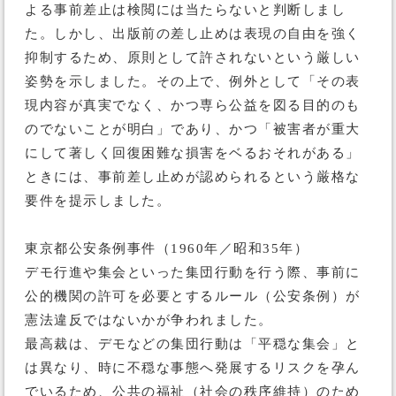
よる事前差止は検閲には当たらないと判断しまし
た。しかし、出版前の差し止めは表現の自由を強く
抑制するため、原則として許されないという厳しい
姿勢を示しました。その上で、例外として「その表
現内容が真実でなく、かつ専ら公益を図る目的のも
のでないことが明白」であり、かつ「被害者が重大
にして著しく回復困難な損害をベるおそれがある」
ときには、事前差し止めが認められるという厳格な
要件を提示しました。
東京都公安条例事件（1960年／昭和35年）
デモ行進や集会といった集団行動を行う際、事前に
公的機関の許可を必要とするルール（公安条例）が
憲法違反ではないかが争われました。
最高裁は、デモなどの集団行動は「平穏な集会」と
は異なり、時に不穏な事態へ発展するリスクを孕ん
でいるため、公共の福祉（社会の秩序維持）のため