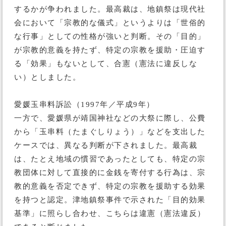
するかが争われました。最高裁は、地鎮祭は現代社
会において「宗教的な儀式」というよりは「世俗的
な行事」としての性格が強いと判断。その「目的」
が宗教的意義を持たず、特定の宗教を援助・圧迫す
る「効果」もないとして、合憲（憲法に違反しな
い）としました。
愛媛玉串料訴訟（1997年／平成9年）
一方で、愛媛県が靖国神社などの大祭に際し、公費
から「玉串料（たまぐしりょう）」などを支出した
ケースでは、異なる判断が下されました。最高裁
は、たとえ地域の慣習であったとしても、特定の宗
教団体に対して直接的に金銭を寄付する行為は、宗
教的意義を否定できず、特定の宗教を援助する効果
を持つと認定。津地鎮祭事件で示された「目的効果
基準」に照らし合わせ、こちらは違憲（憲法違反）