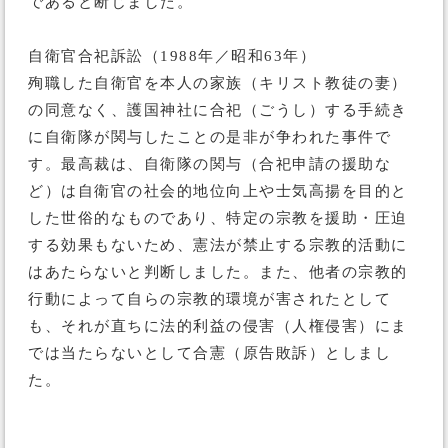
であると断じました。
自衛官合祀訴訟（1988年／昭和63年）
殉職した自衛官を本人の家族（キリスト教徒の妻）
の同意なく、護国神社に合祀（ごうし）する手続き
に自衛隊が関与したことの是非が争われた事件で
す。最高裁は、自衛隊の関与（合祀申請の援助な
ど）は自衛官の社会的地位向上や士気高揚を目的と
した世俗的なものであり、特定の宗教を援助・圧迫
する効果もないため、憲法が禁止する宗教的活動に
はあたらないと判断しました。また、他者の宗教的
行動によって自らの宗教的環境が害されたとして
も、それが直ちに法的利益の侵害（人権侵害）にま
では当たらないとして合憲（原告敗訴）としまし
た。