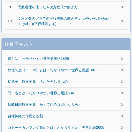
>
9
因数定理を使った４次方程式の解き方
２次関数のグラフの平行移動の解き方[y=ax²+bx+cをx軸に
>
10
p、y軸にq平行移動する]
注目テキスト
>
遼とは わかりやすい世界史用語1896
>
奴隷制度《ローマ》とは わかりやすい世界史用語1081
>
枕草子 原文全集「名おそろしきもの」
>
門下省とは わかりやすい世界史用語634
>
蜻蛉日記原文全集「かくてかみな月になりぬ」
>
自律神経の作用と役割
>
カトー＝カンブレジ条約とは わかりやすい世界史用語2606