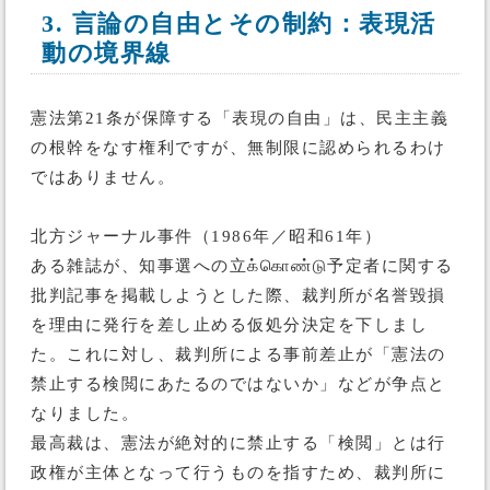
3. 言論の自由とその制約：表現活
動の境界線
憲法第21条が保障する「表現の自由」は、民主主義
の根幹をなす権利ですが、無制限に認められるわけ
ではありません。
北方ジャーナル事件（1986年／昭和61年）
ある雑誌が、知事選への立க்கொண்டு予定者に関する
批判記事を掲載しようとした際、裁判所が名誉毀損
を理由に発行を差し止める仮処分決定を下しまし
た。これに対し、裁判所による事前差止が「憲法の
禁止する検閲にあたるのではないか」などが争点と
なりました。
最高裁は、憲法が絶対的に禁止する「検閲」とは行
政権が主体となって行うものを指すため、裁判所に