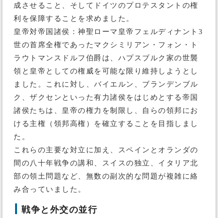
成させること、そしてドイツのプロテスタントの権
利を保障することを求めました。
皇帝対帝国諸侯：神聖ローマ皇帝フェルディナント3
世の首席全権であったマクシミリアン・フォン・ト
ラウトマンスドルフ伯爵は、ハプスブルク家の世襲
領と皇帝としての権威を可能な限り維持しようとし
ました。これに対し、バイエルン、ブランデンブル
ク、ザクセンといった有力諸侯をはじめとする帝国
諸侯たちは、皇帝の権力を制限し、自らの領邦にお
ける主権（領邦高権）を確立することを目指しまし
た。
これらの主要な対立に加え、スペインとオランダの
間の八十年戦争の講和、スイスの独立、イタリア北
部の領土問題など、無数の副次的な問題が複雑に絡
み合っていました。
戦争と外交の並行