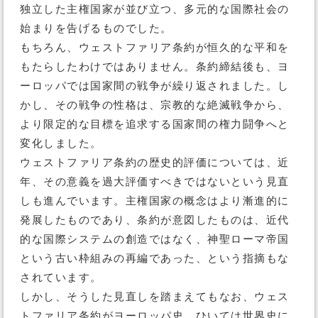
独立した主権国家が並び立つ、多元的な国際社会の
始まりを告げるものでした。
もちろん、ウェストファリア条約が恒久的な平和を
もたらしたわけではありません。条約締結後も、ヨ
ーロッパでは国家間の戦争が繰り返されました。し
かし、その戦争の性格は、宗教的な絶滅戦争から、
より限定的な目標を追求する国家間の権力闘争へと
変化しました。
ウェストファリア条約の歴史的評価については、近
年、その意義を過大評価すべきではないという見直
しも進んでいます。主権国家の概念はより漸進的に
発展したものであり、条約が意図したものは、近代
的な国際システムの創造ではなく、神聖ローマ帝国
という古い枠組みの再編であった、という指摘もな
されています。
しかし、そうした見直しを踏まえてもなお、ウェス
トファリア条約がヨーロッパ史、ひいては世界史に