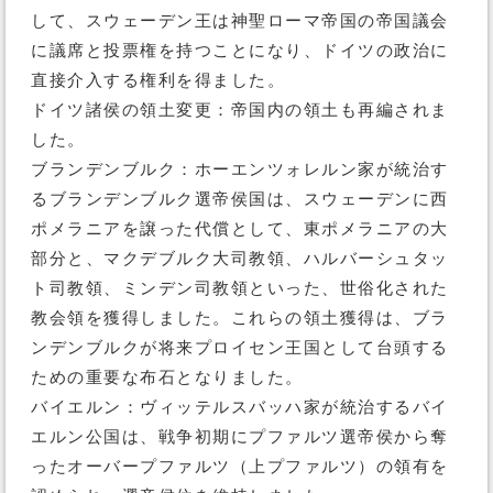
して、スウェーデン王は神聖ローマ帝国の帝国議会
に議席と投票権を持つことになり、ドイツの政治に
直接介入する権利を得ました。
ドイツ諸侯の領土変更：帝国内の領土も再編されま
した。
ブランデンブルク：ホーエンツォレルン家が統治す
るブランデンブルク選帝侯国は、スウェーデンに西
ポメラニアを譲った代償として、東ポメラニアの大
部分と、マクデブルク大司教領、ハルバーシュタッ
ト司教領、ミンデン司教領といった、世俗化された
教会領を獲得しました。これらの領土獲得は、ブラ
ンデンブルクが将来プロイセン王国として台頭する
ための重要な布石となりました。
バイエルン：ヴィッテルスバッハ家が統治するバイ
エルン公国は、戦争初期にプファルツ選帝侯から奪
ったオーバープファルツ（上プファルツ）の領有を