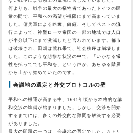
ない戦争による領土の荒廃に苦しんでいました。
何よりも、戦争の最大の犠牲者であったドイツの民
衆の間で、平和への渇望が極限にまで高まっていま
した。傭兵軍による略奪、飢饉、そしてペストの流
行によって、神聖ローマ帝国の一部の地域では人口
が半分以下にまで激減したと言われています。都市
は破壊され、田畑は荒れ果て、社会秩序は崩壊しま
した。このような悲惨な状況の中で、「いかなる犠
牲を払ってでも平和を」という声が、あらゆる階層
から上がり始めていたのです。
会議地の選定と外交プロトコルの壁
平和への機運が高まる中、1641年頃から本格的な講
和交渉の準備が始まりました。しかし、交渉を開始
するまでには、多くの外交的な難問を解決する必要
がありました。
最大の問題の一つは、会議地の選定でした。カトリ