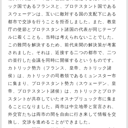
ック国であるフランスと、プロテスタント国である
スウェーデンは、互いに敵対する国の支配下にある
都市で交渉を行うことを拒否しました。また、教皇
庁の使節とプロテスタント諸国の代表が同じテーブ
ルに着くことも、当時は考えられないことでした。
この難問を解決するため、前代未聞の解決策が考案
されました。それは、近接する二つの都市で、二つ
の並行した会議を同時に開催するというものです。
カトリック勢力（フランス、皇帝、カトリック諸
侯）は、カトリックの司教領であるミュンスター市
に集まり、プロテスタント勢力（スウェーデン、皇
帝、プロテスタント諸侯）は、カトリックとプロテ
スタントが共存していたオスナブリュック市に集ま
ることになりました。両市は中立地帯と宣言され、
外交官たちは両市の間を自由に行き来して情報を交
換し、交渉を進めることができました。