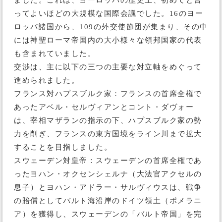
ました。これは、ヨーロッパの歴史上、初めてと言
ってよいほどの大規模な国際会議でした。16のヨー
ロッパ諸国から、109の外交使節団が集まり、その中
には神聖ローマ帝国内の大小様々な領邦国家の代表
も含まれていました。
交渉は、主に以下の三つの主要な対立軸をめぐって
進められました。
フランス対ハプスブルク家：フランスの首席全権で
あったアベル・セルヴィアンとコント・ダヴォー
は、宰相マザランの指示の下、ハプスブルク家の勢
力を削ぎ、フランスの東方国境をライン川まで拡大
することを目指しました。
スウェーデン対皇帝：スウェーデンの首席全権であ
ったヨハン・オクセンシェルナ（大法官アクセルの
息子）とヨハン・アドラー・サルヴィウスは、戦争
の賠償としてバルト海沿岸のドイツ領土（ポメラニ
ア）を獲得し、スウェーデンの「バルト帝国」を完