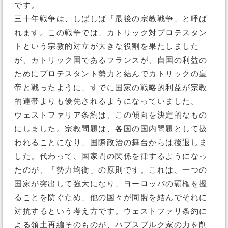
です。
三十年戦争は、しばしば「最後の宗教戦争」と呼ば
れます。この戦争では、カトリック対プロテスタン
トという宗教的対立が大きな役割を果たしました
が、カトリック国であるフランスが、自国の利益の
ためにプロテスタント勢力と結んでカトリックの皇
帝と戦ったように、すでに国家の戦略的利益が宗教
的連帯よりも優先されるようになっていました。
ウェストファリア条約は、この傾向を決定的なもの
にしました。宗教問題は、各国の国内問題として扱
われることになり、国際政治の舞台からは後退しま
した。代わって、国家間の関係を律するようになっ
たのが、「勢力均衡」の原則です。これは、一つの
国家が突出して強大になり、ヨーロッパの覇権を握
ることを防ぐため、他の国々が同盟を結んでそれに
対抗するという考え方です。ウェストファリ条約に
よる領土再編そのものが、ハプスブルク家の力を削