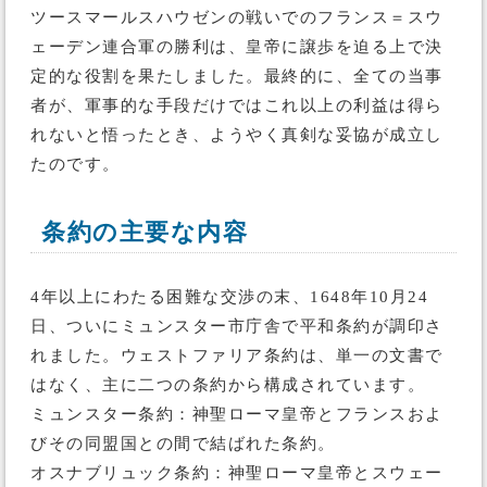
ツースマールスハウゼンの戦いでのフランス＝スウ
ェーデン連合軍の勝利は、皇帝に譲歩を迫る上で決
定的な役割を果たしました。最終的に、全ての当事
者が、軍事的な手段だけではこれ以上の利益は得ら
れないと悟ったとき、ようやく真剣な妥協が成立し
たのです。
条約の主要な内容
4年以上にわたる困難な交渉の末、1648年10月24
日、ついにミュンスター市庁舎で平和条約が調印さ
れました。ウェストファリア条約は、単一の文書で
はなく、主に二つの条約から構成されています。
ミュンスター条約：神聖ローマ皇帝とフランスおよ
びその同盟国との間で結ばれた条約。
オスナブリュック条約：神聖ローマ皇帝とスウェー