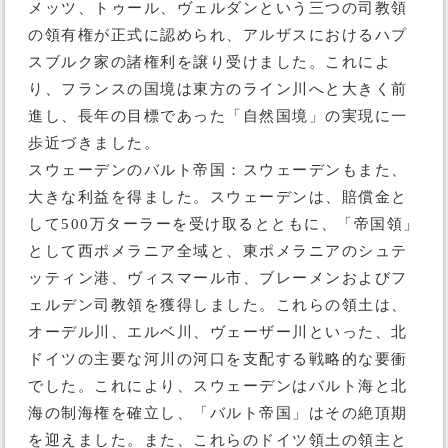
メッツ、トゥール、ヴェルダンという三つの司教領
の領有権が正式に認められ、アルザスにおけるハプ
スブルク家の諸権利を譲り受けました。これによ
り、フランスの国境は東方のライン川へと大きく前
進し、長年の目標であった「自然国境」の実現に一
歩近づきました。
スウェーデンのバルト帝国：スウェーデンもまた、
大きな利益を得ました。スウェーデンは、賠償金と
して500万ターラーを受け取るとともに、「帝国領」
として西ポメラニア全域と、東ポメラニアのシュテ
ッティン港、ヴィスマール市、ブレーメンおよびフ
ェルデン司教領を獲得しました。これらの領土は、
オーデル川、エルベ川、ヴェーザー川といった、北
ドイツの主要な河川の河口を支配する戦略的な要衝
でした。これにより、スウェーデンはバルト海と北
海の制海権を確立し、「バルト帝国」はその絶頂期
を迎えました。また、これらのドイツ領土の領主と