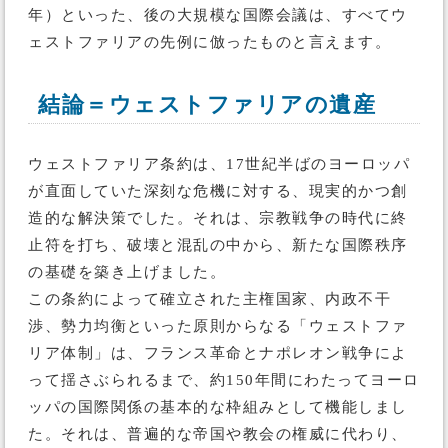
年）といった、後の大規模な国際会議は、すべてウ
ェストファリアの先例に倣ったものと言えます。
結論＝ウェストファリアの遺産
ウェストファリア条約は、17世紀半ばのヨーロッパ
が直面していた深刻な危機に対する、現実的かつ創
造的な解決策でした。それは、宗教戦争の時代に終
止符を打ち、破壊と混乱の中から、新たな国際秩序
の基礎を築き上げました。
この条約によって確立された主権国家、内政不干
渉、勢力均衡といった原則からなる「ウェストファ
リア体制」は、フランス革命とナポレオン戦争によ
って揺さぶられるまで、約150年間にわたってヨーロ
ッパの国際関係の基本的な枠組みとして機能しまし
た。それは、普遍的な帝国や教会の権威に代わり、