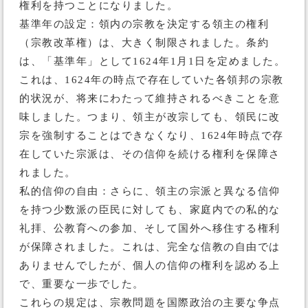
権利を持つことになりました。
基準年の設定：領内の宗教を決定する領主の権利
（宗教改革権）は、大きく制限されました。条約
は、「基準年」として1624年1月1日を定めました。
これは、1624年の時点で存在していた各領邦の宗教
的状況が、将来にわたって維持されるべきことを意
味しました。つまり、領主が改宗しても、領民に改
宗を強制することはできなくなり、1624年時点で存
在していた宗派は、その信仰を続ける権利を保障さ
れました。
私的信仰の自由：さらに、領主の宗派と異なる信仰
を持つ少数派の臣民に対しても、家庭内での私的な
礼拝、公教育への参加、そして国外へ移住する権利
が保障されました。これは、完全な信教の自由では
ありませんでしたが、個人の信仰の権利を認める上
で、重要な一歩でした。
これらの規定は、宗教問題を国際政治の主要な争点