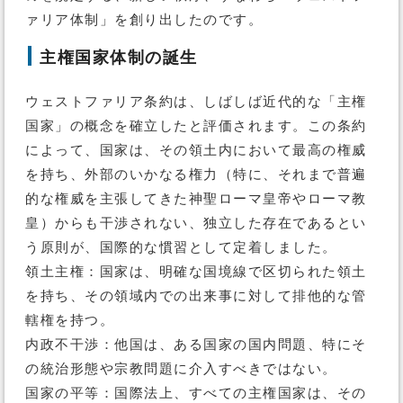
ァリア体制」を創り出したのです。
主権国家体制の誕生
ウェストファリア条約は、しばしば近代的な「主権
国家」の概念を確立したと評価されます。この条約
によって、国家は、その領土内において最高の権威
を持ち、外部のいかなる権力（特に、それまで普遍
的な権威を主張してきた神聖ローマ皇帝やローマ教
皇）からも干渉されない、独立した存在であるとい
う原則が、国際的な慣習として定着しました。
領土主権：国家は、明確な国境線で区切られた領土
を持ち、その領域内での出来事に対して排他的な管
轄権を持つ。
内政不干渉：他国は、ある国家の国内問題、特にそ
の統治形態や宗教問題に介入すべきではない。
国家の平等：国際法上、すべての主権国家は、その