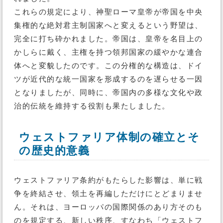
これらの規定により、神聖ローマ皇帝が帝国を中央
集権的な絶対君主制国家へと変えるという野望は、
完全に打ち砕かれました。帝国は、皇帝を名目上の
かしらに戴く、主権を持つ領邦国家の緩やかな連合
体へと変貌したのです。この分権的な構造は、ドイ
ツが近代的な統一国家を形成するのを遅らせる一因
となりましたが、同時に、帝国内の多様な文化や政
治的伝統を維持する役割も果たしました。
ウェストファリア体制の確立とそ
の歴史的意義
ウェストファリア条約がもたらした影響は、単に戦
争を終結させ、領土を再編しただけにとどまりませ
ん。それは、ヨーロッパの国際関係のあり方そのも
のを規定する、新しい秩序、すなわち「ウェストフ