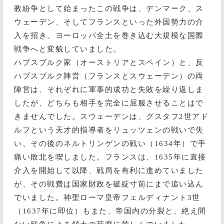
教紛争として始まったこの戦争は、デンマーク、ス
ウェーデン、そしてフランスといった外国勢力の介
入を招き、ヨーロッパ全土を巻き込む大規模な国際
戦争へと変貌していました。
ハプスブルク家（オーストリアとスペイン）と、反
ハプスブルク陣営（フランスとスウェーデン）の両
陣営は、それぞれに軍事的成功と失敗を繰り返しま
したが、どちらも相手を完全に屈服させることはで
きませんでした。スウェーデンは、グスタフ2世アド
ルフという天才的指導者をリュッツェンの戦いで失
い、その後のネルトリンゲンの戦い（1634年）で手
痛い敗北を喫しました。フランスは、1635年に直接
介入を開始して以降、戦局を有利に進めていました
が、その戦費は国家財政を破綻寸前にまで追い込ん
でいました。神聖ローマ皇帝フェルディナント3世
（1637年に即位）もまた、帝国内の分裂と、絶え間