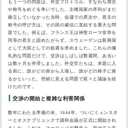
もう一つの問題は、外交プロトコル、すなわち席次
や称号をめぐる争いでした。主権国家の序列がまだ
確立していなかった当時、会議での席次や、君主の
称号の呼び方は、その国の威信に直結する重大な問
題でした。例えば、フランス王は神聖ローマ皇帝を
同等の君主と認めたがらず、スウェーデンは新興国
として大国としての処遇を求めました。これらの儀
礼的な問題だけで、交渉はしばしば数週間、あるい
は数ヶ月も停滞しました。外交官たちは、本題に入
る前に、誰がどの扉から入場し、誰がどの椅子に座
るかといった、些細に見える問題で延々と議論を続
けたのです。
交渉の開始と複雑な利害関係
数年にわたる準備の末、1644年、ついにミュンスタ
ーとオスナブリュックで講和会議が正式に開始され