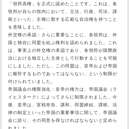
「領邦高権」を正式に認めたことです。これは、各
領邦が自らの領内において、立法、行政、司法、課
税といった、主権に類する広範な自治権を持つこと
を意味しました。
外交権の承認：さらに重要なことに、各領邦は、外
国と独自に同盟を結ぶ権利を認められました。これ
は、事実上の外交権の承認であり、各領邦が国際政
治における独立した主体として行動することを可能
にしました。ただし、この同盟は、皇帝および帝国
に敵対するものであってはならない、という制限が
付けられていました。
帝国議会の権限強化：皇帝の権力は、帝国議会（ラ
イヒスターク）によってさらに制限されました。今
後、皇帝は、宣戦布告、講和、同盟締結、課税、法
律の制定といった帝国の重要事項に関して、帝国議
会に諮り、その同意を得なければならないと定めら
れました。