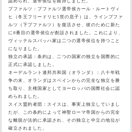
認められ、選帝侯位を維持しました。
プファルツ：プファルツ選帝侯カール・ルートヴィ
ヒ（冬王フリードリヒ5世の息子）は、ラインプファ
ルツ（下プファルツ）を復活させ、彼のために新た
に8番目の選帝侯位が創設されました。これにより、
ヴィッテルスバッハ家は二つの選帝侯位を持つこと
になりました。
独立の承認：条約は、二つの国家の独立を国際的に
正式に承認しました。
ネーデルラント連邦共和国（オランダ）：八十年戦
争の末、オランダはスペインからの完全な独立を勝
ち取り、主権国家としてヨーロッパの国際社会に認
められました。
スイス盟約者団：スイスは、事実上独立していまし
たが、この条約によって神聖ローマ帝国からの完全
な離脱が法的に承認され、その独立と中立の地位が
確立されました。