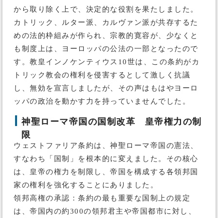
から取り除く上で、決定的な役割を果たしました。
カトリック、ルター派、カルヴァン派が共存するた
めの法的枠組みが作られ、宗教的寛容が、少なくと
も制度上は、ヨーロッパの公法の一部となったので
す。教皇インノケンティウス10世は、この条約がカ
トリック教会の権利を侵害するとして激しく抗議
し、無効を宣言しましたが、その声はもはやヨーロ
ッパの政治を動かす力を持っていませんでした。
神聖ローマ帝国の国制改革 皇帝権力の制
限
ウェストファリア条約は、神聖ローマ帝国の憲法、
すなわち「国制」を根本的に変えました。その核心
は、皇帝の権力を制限し、帝国を構成する各領邦国
家の権利を強化することにありました。
領邦高権の承認：条約の最も重要な国制上の規定
は、帝国内の約300の領邦君主や帝国都市に対し、