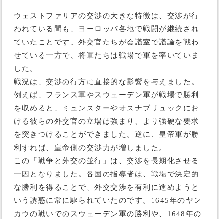
ウェストファリアの交渉の大きな特徴は、交渉が行
われている間も、ヨーロッパ各地で戦闘が継続され
ていたことです。外交官たちが会議室で議論を戦わ
せている一方で、将軍たちは戦場で軍を率いていま
した。
戦況は、交渉の行方に直接的な影響を与えました。
例えば、フランス軍やスウェーデン軍が戦場で勝利
を収めると、ミュンスターやオスナブリュックにお
ける彼らの外交官の立場は強まり、より強硬な要求
を突きつけることができました。逆に、皇帝軍が勝
利すれば、皇帝側の交渉力が増しました。
この「戦争と外交の並行」は、交渉を長期化させる
一因となりました。各国の指導者は、戦場で決定的
な勝利を得ることで、外交交渉を有利に進めようと
いう誘惑に常に駆られていたのです。1645年のヤン
カウの戦いでのスウェーデン軍の勝利や、1648年の