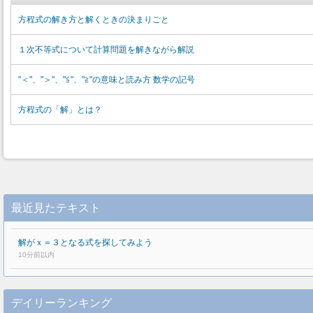
方程式の解き方と解くときの決まりごと
１次不等式について計算問題を解きながら解説
"＜"、"＞"、"≦"、"≧"の意味と読み方 数学の記号
方程式の「解」とは？
最近見たテキスト
解がｘ＝３となる式を探してみよう
10分前以内
デイリーランキング