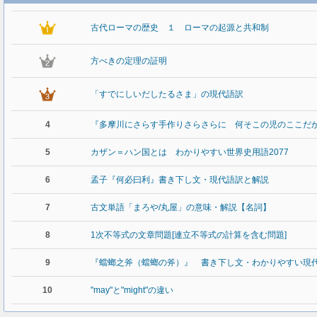
古代ローマの歴史 １ ローマの起源と共和制
方べきの定理の証明
「すでにしいだしたるさま」の現代語訳
4
『多摩川にさらす手作りさらさらに 何そこの児のここだ
5
カザン＝ハン国とは わかりやすい世界史用語2077
6
孟子『何必曰利』書き下し文・現代語訳と解説
7
古文単語「まろや/丸屋」の意味・解説【名詞】
8
1次不等式の文章問題[連立不等式の計算を含む問題]
9
『蟷螂之斧（蟷螂の斧）』 書き下し文・わかりやすい現
10
"may"と"might"の違い