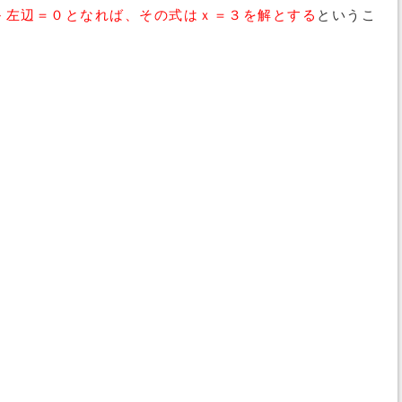
－左辺＝０となれば、その式はｘ＝３を解とする
というこ