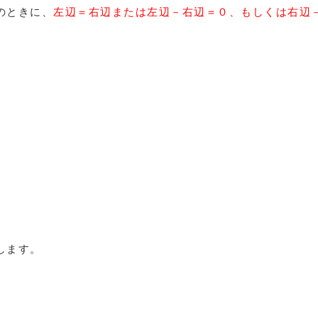
のときに、
左辺＝右辺または左辺－右辺＝０、もしくは右辺
します。