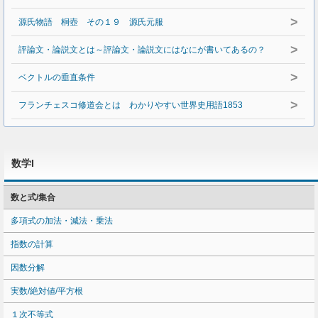
>
源氏物語 桐壺 その１９ 源氏元服
>
評論文・論説文とは～評論文・論説文にはなにが書いてあるの？
>
ベクトルの垂直条件
>
フランチェスコ修道会とは わかりやすい世界史用語1853
数学I
数と式/集合
多項式の加法・減法・乗法
指数の計算
因数分解
実数/絶対値/平方根
１次不等式