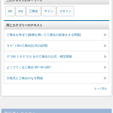
このテキストのキーワード
sin
cos
三角比
サイン
コサイン
同じカテゴリーのテキスト
>
三角比を学ぼう[座標を用いて三角比の拡張をする問題]
>
９０°＋θの三角比[公式の証明]
>
０°≦θ≦１８０°のときの三角比の公式・相互関係
>
よくでてくる三角比 90°<θ<180°
>
方程式と三角比のなす関係
もっと見る