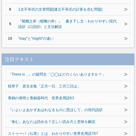
>
8
1次不等式の文章問題[連立不等式の計算を含む問題]
『蟷螂之斧（蟷螂の斧）』 書き下し文・わかりやすい現代
>
9
語訳（口語訳）と文法解説
>
10
"may"と"might"の違い
注目テキスト
>
「There is ...」の疑問文「◯◯はどのくらいありますか？」
>
枕草子 原文全集「正月一日、三月三日は」
>
青銅の発明と青銅器時代 世界史用語63
>
「いよいよあかずあはれなるものに思ほして」の現代語訳
>
「食む」あなたは読める？正しい読み方と意味を解説
>
ストゥーパ（仏塔）とは わかりやすい世界史用語767