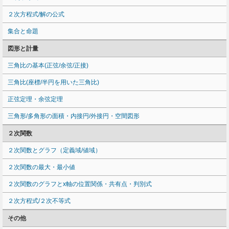
２次方程式/解の公式
集合と命題
図形と計量
三角比の基本(正弦/余弦/正接)
三角比(座標/半円を用いた三角比)
正弦定理・余弦定理
三角形/多角形の面積・内接円/外接円・空間図形
２次関数
２次関数とグラフ（定義域/値域）
２次関数の最大・最小値
２次関数のグラフとx軸の位置関係・共有点・判別式
２次方程式/２次不等式
その他