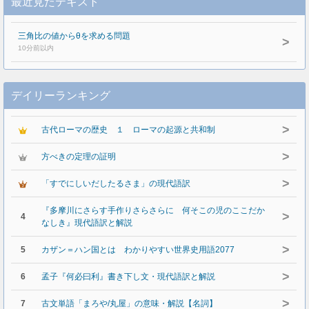
最近見たテキスト
三角比の値からθを求める問題
>
10分前以内
デイリーランキング
>
古代ローマの歴史 １ ローマの起源と共和制
>
方べきの定理の証明
>
「すでにしいだしたるさま」の現代語訳
『多摩川にさらす手作りさらさらに 何そこの児のここだか
>
4
なしき』現代語訳と解説
>
5
カザン＝ハン国とは わかりやすい世界史用語2077
>
6
孟子『何必曰利』書き下し文・現代語訳と解説
>
7
古文単語「まろや/丸屋」の意味・解説【名詞】