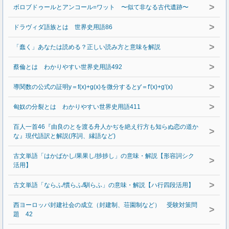
>
ボロブドゥールとアンコール=ワット 〜似て非なる古代遺跡〜
>
ドラヴィダ語族とは 世界史用語86
>
「蠢く」あなたは読める？正しい読み方と意味を解説
>
蔡倫とは わかりやすい世界史用語492
>
導関数の公式の証明y＝f(x)+g(x)を微分するとy'＝f'(x)+g'(x)
>
匈奴の分裂とは わかりやすい世界史用語411
百人一首46『由良のとを渡る舟人かぢを絶え行方も知らぬ恋の道か
>
な』現代語訳と解説(序詞、縁語など)
古文単語「はかばかし/果果し/捗捗し」の意味・解説【形容詞シク
>
活用】
>
古文単語「ならふ/慣らふ/馴らふ」の意味・解説【ハ行四段活用】
西ヨーロッパ封建社会の成立（封建制、荘園制など） 受験対策問
>
題 42