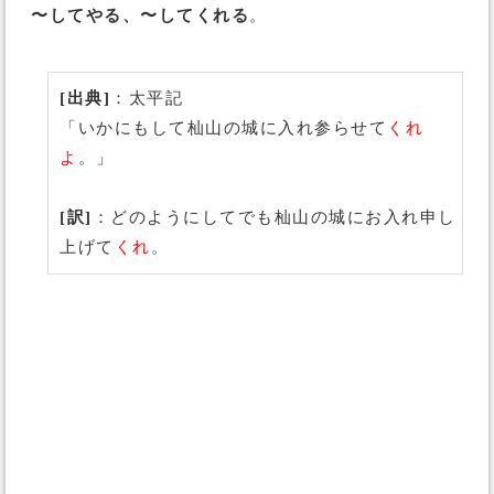
〜してやる、〜してくれる
。
[出典]
：太平記
「いかにもして杣山の城に入れ参らせて
くれ
よ
。」
[訳]
：どのようにしてでも杣山の城にお入れ申し
上げて
くれ
。