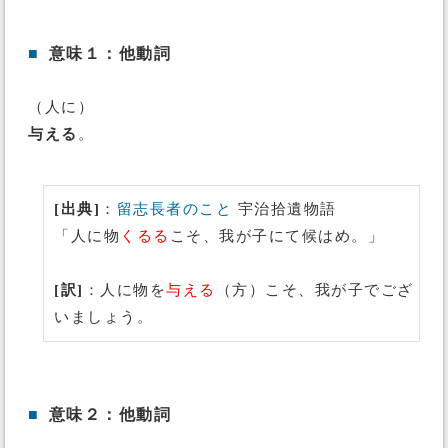
■
意味１：他動詞
（人に）
与える
。
[出典]
：
留志長者のこと
宇治拾遺物語
「人に物
くるる
こそ、我が子にて候はめ。」
[訳]
：人に物を
与える
（方）こそ、我が子でござ
いましょう。
■
意味２：他動詞