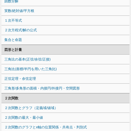
因数分解
実数/絶対値/平方根
１次不等式
２次方程式/解の公式
集合と命題
図形と計量
三角比の基本(正弦/余弦/正接)
三角比(座標/半円を用いた三角比)
正弦定理・余弦定理
三角形/多角形の面積・内接円/外接円・空間図形
２次関数
２次関数とグラフ（定義域/値域）
２次関数の最大・最小値
２次関数のグラフとx軸の位置関係・共有点・判別式