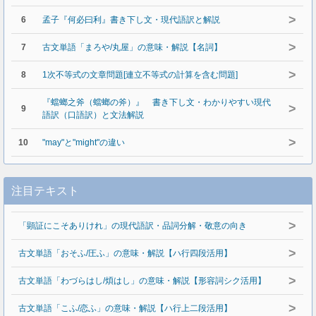
>
6
孟子『何必曰利』書き下し文・現代語訳と解説
>
7
古文単語「まろや/丸屋」の意味・解説【名詞】
>
8
1次不等式の文章問題[連立不等式の計算を含む問題]
『蟷螂之斧（蟷螂の斧）』 書き下し文・わかりやすい現代
>
9
語訳（口語訳）と文法解説
>
10
"may"と"might"の違い
注目テキスト
>
「顕証にこそありけれ」の現代語訳・品詞分解・敬意の向き
>
古文単語「おそふ/圧ふ」の意味・解説【ハ行四段活用】
>
古文単語「わづらはし/煩はし」の意味・解説【形容詞シク活用】
>
古文単語「こふ/恋ふ」の意味・解説【ハ行上二段活用】