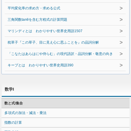
>
平均変化率の求め方・求める公式
>
三角関数tanθを含む方程式の計算問題
>
マリンディとは わかりやすい世界史用語1507
>
枕草子『この草子、目に見え心に思ふことを』の品詞分解
>
「こなたはあらはにや侍らむ」の現代語訳・品詞分解・敬意の向き
>
キープとは わかりやすい世界史用語390
数学I
数と式/集合
多項式の加法・減法・乗法
指数の計算