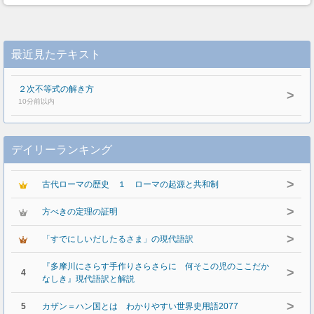
最近見たテキスト
２次不等式の解き方
>
10分前以内
デイリーランキング
>
古代ローマの歴史 １ ローマの起源と共和制
>
方べきの定理の証明
>
「すでにしいだしたるさま」の現代語訳
『多摩川にさらす手作りさらさらに 何そこの児のここだか
>
4
なしき』現代語訳と解説
>
5
カザン＝ハン国とは わかりやすい世界史用語2077