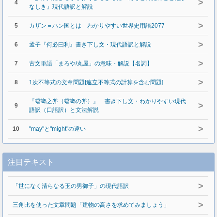
>
4
なしき』現代語訳と解説
>
5
カザン＝ハン国とは わかりやすい世界史用語2077
>
6
孟子『何必曰利』書き下し文・現代語訳と解説
>
7
古文単語「まろや/丸屋」の意味・解説【名詞】
>
8
1次不等式の文章問題[連立不等式の計算を含む問題]
『蟷螂之斧（蟷螂の斧）』 書き下し文・わかりやすい現代
>
9
語訳（口語訳）と文法解説
>
10
"may"と"might"の違い
注目テキスト
>
「世になく清らなる玉の男御子」の現代語訳
>
三角比を使った文章問題「建物の高さを求めてみましょう」