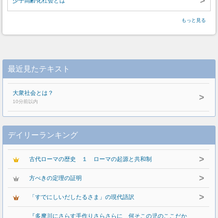
>
少子高齢化社会とは
もっと見る
最近見たテキスト
大衆社会とは？
>
10分前以内
デイリーランキング
>
古代ローマの歴史 １ ローマの起源と共和制
>
方べきの定理の証明
>
「すでにしいだしたるさま」の現代語訳
『多摩川にさらす手作りさらさらに 何そこの児のここだか