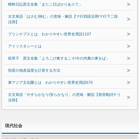
>
蜻蛉日記原文全集「また二日ばかりありて」
古文単語「はさむ/挟む」の意味・解説【マ行四段活用/マ行下二段
>
活用】
>
プリンケプスとは わかりやすい世界史用語1107
>
アイソスタシーとは
>
枕草子 原文全集「よろこび奏するこそ/今の内裏の東をば」
>
恒星の地表温度を計算する方法
>
東アジア文化圏とは わかりやすい世界史用語670
古文単語「やすらかなり/安らかなり」の意味・解説【形容動詞ナリ
>
活用】
現代社会