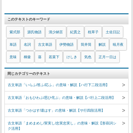
このテキストのキーワード
紫式部
源氏物語
清少納言
紀貫之
枕草子
土佐日記
単語
名詞
古文単語
伊勢物語
筒井筒
解説
暁月夜
意味
桐壷
葵
若菜下
けしき
気色
正月一日は
同じカテゴリーのテキスト
>
古文単語「いらふ/答ふ/応ふ」の意味・解説【ハ行下二段活用】
>
古文単語「おもひわぶ/思ひ侘ぶ」の意味・解説【バ行上二段活用】
>
古文単語「つかはす/遣はす」の意味・解説【サ行四段活用】
>
古文単語「まめまめし/実実し/忠実忠実し」の意味・解説【形容詞シ
ク活用】