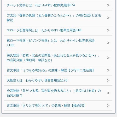
>
チベット文字とは わかりやすい世界史用語674
方丈記『養和の飢饉（また養和のころとか〜）』の現代語訳と文法
>
解説
>
エローラ石窟寺院とは わかりやすい世界史用語818
東ローマ帝国（ビザンツ帝国）とは わかりやすい世界史用語
>
1131
源氏物語「若紫・北山の垣間見（あはれなる人を見つるかな〜）」
>
の品詞分解（助動詞・敬語など）
>
古文単語「うづもる/埋もる」の意味・解説【ラ行下二段活用】
>
天動説とは わかりやすい世界史用語1176
今昔物語『兵だつる者、我が影を怖るること』（兵立ちける者）の
>
品詞分解２
>
古文単語「さりとて/然りとて」の意味・解説【接続詞】