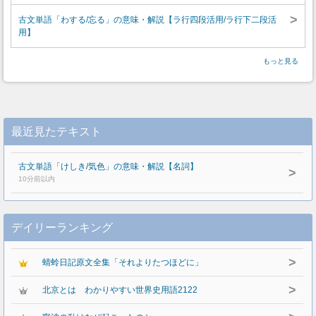
>
古文単語「わする/忘る」の意味・解説【ラ行四段活用/ラ行下二段活
用】
もっと見る
最近見たテキスト
古文単語「けしき/気色」の意味・解説【名詞】
>
10分前以内
デイリーランキング
>
蜻蛉日記原文全集「それよりたつほどに」
>
北京とは わかりやすい世界史用語2122