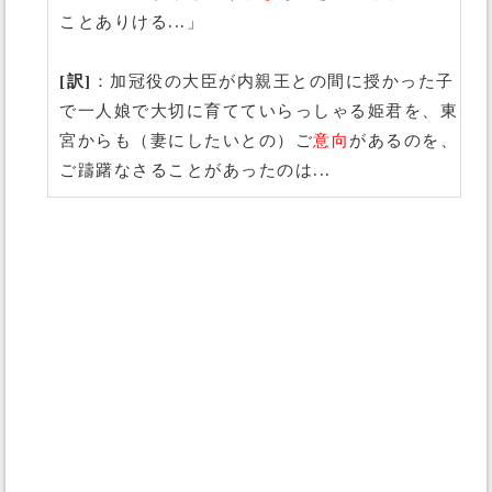
ことありける...」
[訳]
：加冠役の大臣が内親王との間に授かった子
で一人娘で大切に育てていらっしゃる姫君を、東
宮からも（妻にしたいとの）ご
意向
があるのを、
ご躊躇なさることがあったのは...