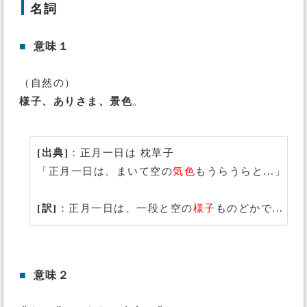
名詞
■
意味１
（自然の）
様子、ありさま、景色
。
[出典]
：正月一日は 枕草子
「正月一日は、まいて空の
気色
もうらうらと...」
[訳]
：正月一日は、一段と空の
様子
ものどかで...
■
意味２