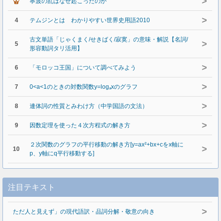
>
寧波の乱はなぜ起こったのか
>
4
テムジンとは わかりやすい世界史用語2010
古文単語「じゃくまく/せきばく/寂寞」の意味・解説【名詞/
>
5
形容動詞タリ活用】
>
6
「モロッコ王国」について調べてみよう
>
7
0<a<1のときの対数関数y=logₐxのグラフ
>
8
連体詞の性質とみわけ方（中学国語の文法）
>
9
因数定理を使った４次方程式の解き方
２次関数のグラフの平行移動の解き方[y=ax²+bx+cをx軸に
>
10
p、y軸にq平行移動する]
注目テキスト
>
ただ人と見えず」の現代語訳・品詞分解・敬意の向き