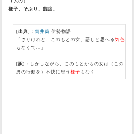
（人の）
様子、そぶり、態度
。
[出典]
：
筒井筒
伊勢物語
「さりけれど、このもとの女、悪しと思へる
気色
もなくて...」
[訳]
：しかしながら、このもとからの女は（この
男の行動を）不快に思う
様子
もなく...