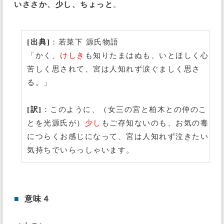
いささか、少し、ちょっと
。
[出典]
：若菜下 源氏物語
「かく、
けしき
も知りたまはぬも、いとほしく心
苦しく思されて、宮は人知れず涙ぐましく思さ
る。」
[訳]
：このように、（女三の宮と柏木との仲のこ
とを光源氏が）
少し
もご存知ないのも、お気の毒
につらくお感じになって、宮は人知れず泣きたい
気持ちでいらっしゃいます。
■
意味４