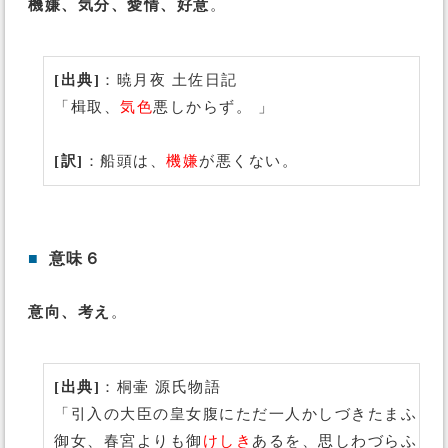
機嫌、気分、愛情、好意
。
[出典]
：暁月夜 土佐日記
「楫取、
気色
悪しからず。 」
[訳]
：船頭は、
機嫌
が悪くない。
■
意味６
意向、考え
。
[出典]
：桐壷 源氏物語
「引入の大臣の皇女腹にただ一人かしづきたまふ
御女、春宮よりも御
けしき
あるを、思しわづらふ