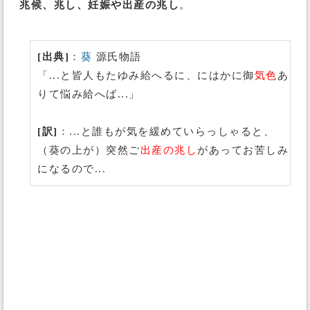
兆候、兆し、妊娠や出産の兆し
。
[出典]
：
葵
源氏物語
「...と皆人もたゆみ給へるに、にはかに御
気色
あ
りて悩み給へば...」
[訳]
：...と誰もが気を緩めていらっしゃると、
（葵の上が）突然ご
出産の兆し
があってお苦しみ
になるので...