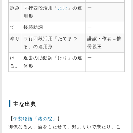
詠み
マ行四段活用「
よむ
」の連
ー
用形
て
接続助詞
ー
奉り
ラ行四段活用「たてまつ
謙譲・作者→惟
る」の連用形
喬親王
け
過去の助動詞「けり」の連
ー
る。
体形
主な出典
【
伊勢物語「渚の院」
】
御供なる人、酒をもたせて、野よりいで来たり。こ