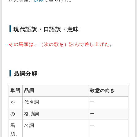
かの馬頭、
詠み
て奉りける。
現代語訳・口語訳・意味
その馬頭は、（次の歌を）詠んで差し上げた
。
品詞分解
単語
品詞
敬意の向き
か
代名詞
ー
の
格助詞
ー
馬
名詞
ー
頭、