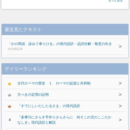
もっと見る
最近見たテキスト
「かの馬頭、詠みて奉りける」の現代語訳・品詞分解・敬意の向き
>
10分前以内
デイリーランキング
>
古代ローマの歴史 １ ローマの起源と共和制
>
方べきの定理の証明
>
「すでにしいだしたるさま」の現代語訳
『多摩川にさらす手作りさらさらに 何そこの児のここだか
>
4
なしき』現代語訳と解説