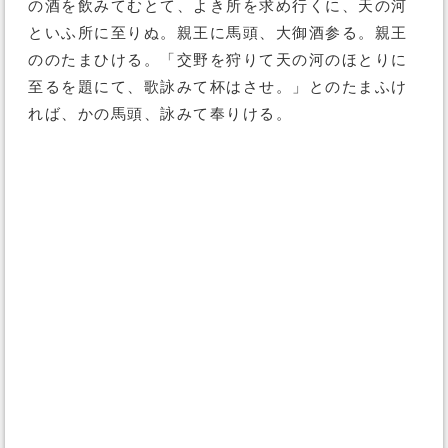
の酒を飲みてむとて、よき所を求め行くに、天の河
といふ所に至りぬ。親王に馬頭、大御酒参る。親王
ののたまひける。「交野を狩りて天の河のほとりに
至るを題にて、歌詠みて杯はさせ。」とのたまふけ
れば、かの馬頭、詠みて奉りける。