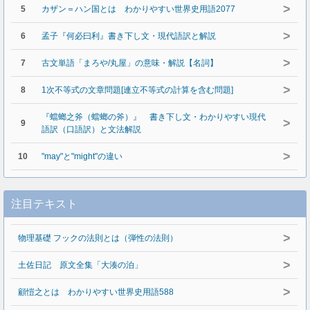
>
5
カザン＝ハン国とは わかりやすい世界史用語2077
>
6
孟子『何必曰利』書き下し文・現代語訳と解説
>
7
古文単語「まろや/丸屋」の意味・解説【名詞】
>
8
1次不等式の文章問題[連立不等式の計算を含む問題]
『蟷螂之斧（蟷螂の斧）』 書き下し文・わかりやすい現代
>
9
語訳（口語訳）と文法解説
>
10
"may"と"might"の違い
注目テキスト
>
物理基礎 フックの法則とは（弾性の法則）
>
土佐日記 原文全集「大湊の泊」
>
顧愷之とは わかりやすい世界史用語588