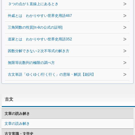
>
３つの点が１直線上にあるとき
>
外戚とは わかりやすい世界史用語467
>
三角関数の性質[π-θの公式の証明]
>
道家とは わかりやすい世界史用語352
>
因数分解できない２次不等式の解き方
>
無限等比数列の極限の調べ方
>
古文単語「ゆくゆく/行く行く」の意味・解説【副詞】
古文
文章の読み解き
文章の読み解き
古文常識・文学史