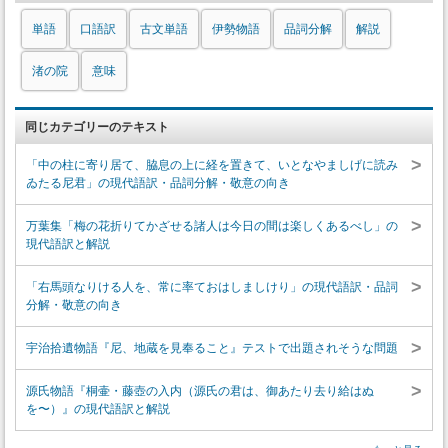
単語
口語訳
古文単語
伊勢物語
品詞分解
解説
渚の院
意味
同じカテゴリーのテキスト
>
「中の柱に寄り居て、脇息の上に経を置きて、いとなやましげに読み
ゐたる尼君」の現代語訳・品詞分解・敬意の向き
>
万葉集「梅の花折りてかざせる諸人は今日の間は楽しくあるべし」の
現代語訳と解説
>
「右馬頭なりける人を、常に率ておはしましけり」の現代語訳・品詞
分解・敬意の向き
>
宇治拾遺物語『尼、地蔵を見奉ること』テストで出題されそうな問題
>
源氏物語『桐壷・藤壺の入内（源氏の君は、御あたり去り給はぬ
を〜）』の現代語訳と解説