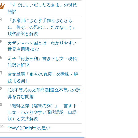
「すでにしいだしたるさま」の現代
語訳
4
『多摩川にさらす手作りさらさら
に 何そこの児のここだかなしき』
現代語訳と解説
5
カザン＝ハン国とは わかりやすい
世界史用語2077
6
孟子『何必曰利』書き下し文・現代
語訳と解説
7
古文単語「まろや/丸屋」の意味・解
説【名詞】
8
1次不等式の文章問題[連立不等式の計
算を含む問題]
9
『蟷螂之斧（蟷螂の斧）』 書き下
し文・わかりやすい現代語訳（口語
訳）と文法解説
10
"may"と"might"の違い