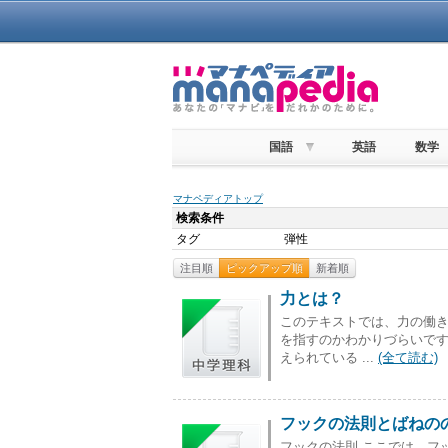
国語
英語
数学
マナペディアトップ
検索条件
タグ
弾性
注目順
ピックアップ順
新着順
力とは？
このテキストでは、力の働き
を指すのかわかりづらいです
えられている ...
(全て読む)
フックの法則とばねの
フックの法則 ここでは、フ