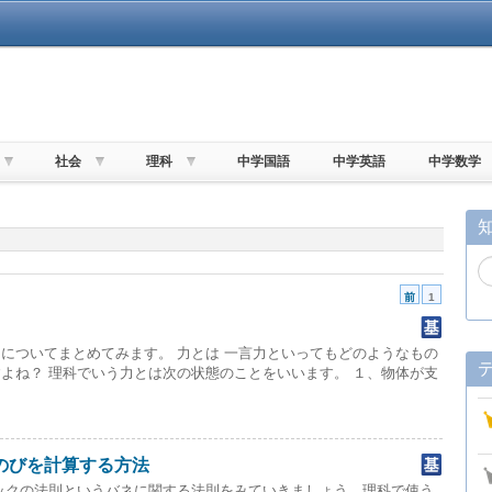
社会
理科
中学国語
中学英語
中学数学
前
1
についてまとめてみます。 力とは 一言力といってもどのようなもの
よね？ 理科でいう力とは次の状態のことをいいます。 １、物体が支
のびを計算する方法
ックの法則というバネに関する法則をみていきましょう。理科で使う