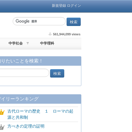
新規登録
ログイン
561,944,099 views
中学社会
中学理科
知りたいことを検索！
デイリーランキング
古代ローマの歴史 １ ローマの起
源と共和制
方べきの定理の証明