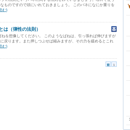
なものですので頭にいれておきましょう。 このバネになにか重りを
読む)
則とは（弾性の法則）
ばねを想像してください。 このようなばねは、引っ張れば伸びますが
状に戻ります。また押しつぶせば縮みますが、その力を緩めるとこれ
読む)
前
1