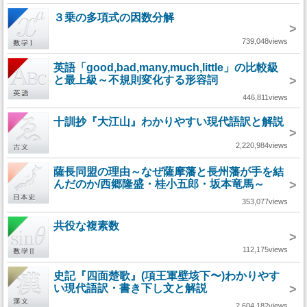
３乗の多項式の因数分解
>
739,048views
英語「good,bad,many,much,little」の比較級
と最上級～不規則変化する形容詞
>
446,811views
十訓抄『大江山』わかりやすい現代語訳と解説
>
2,220,984views
薩長同盟の理由～なぜ薩摩藩と長州藩が手を結
んだのか/西郷隆盛・桂小五郎・坂本竜馬～
>
353,077views
共役な複素数
>
112,175views
史記『四面楚歌』(項王軍壁垓下〜)わかりやす
い現代語訳・書き下し文と解説
>
2,604,182views