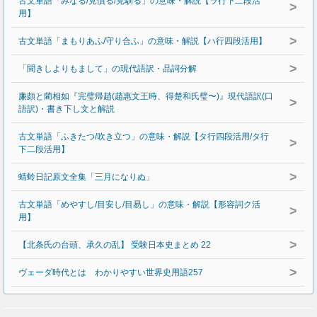
古文単語「みなる/見慣る/見馴る」の意味・解説【ラ行下二段活
>
用】
>
古文単語「まもりあふ/守り合ふ」の意味・解説【ハ行四段活用】
>
「聞きしよりもまして」の現代語訳・品詞分解
廉頗と藺相如『完璧帰趙(趙惠文王時、得楚和氏璧〜)』現代語訳(口
>
語訳)・書き下し文と解説
古文単語「ふきたつ/吹き立つ」の意味・解説【タ行四段活用/タ行
>
下二段活用】
>
蜻蛉日記原文全集「三月になりぬ」
古文単語「めやすし/目安し/目易し」の意味・解説【形容詞ク活
>
用】
>
【北条氏の台頭、承久の乱】 受験日本史まとめ 22
>
ヴェーダ時代とは わかりやすい世界史用語257