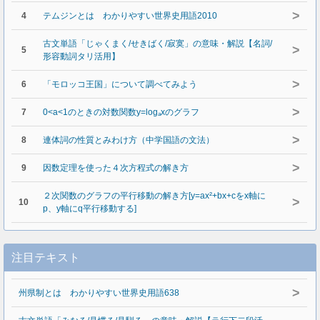
>
4
テムジンとは わかりやすい世界史用語2010
古文単語「じゃくまく/せきばく/寂寞」の意味・解説【名詞/
>
5
形容動詞タリ活用】
>
6
「モロッコ王国」について調べてみよう
>
7
0<a<1のときの対数関数y=logₐxのグラフ
>
8
連体詞の性質とみわけ方（中学国語の文法）
>
9
因数定理を使った４次方程式の解き方
２次関数のグラフの平行移動の解き方[y=ax²+bx+cをx軸に
>
10
p、y軸にq平行移動する]
注目テキスト
>
州県制とは わかりやすい世界史用語638