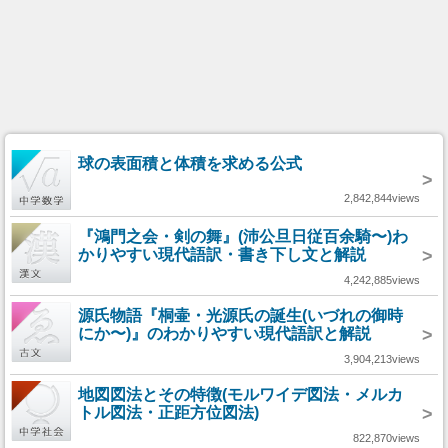
球の表面積と体積を求める公式
>
2,842,844views
『鴻門之会・剣の舞』(沛公旦日従百余騎〜)わ
かりやすい現代語訳・書き下し文と解説
>
4,242,885views
源氏物語『桐壷・光源氏の誕生(いづれの御時
にか〜)』のわかりやすい現代語訳と解説
>
3,904,213views
地図図法とその特徴(モルワイデ図法・メルカ
トル図法・正距方位図法)
>
822,870views