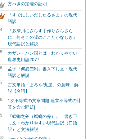
方べきの定理の証明
「すでにしいだしたるさま」の現代
語訳
4
『多摩川にさらす手作りさらさら
に 何そこの児のここだかなしき』
現代語訳と解説
5
カザン＝ハン国とは わかりやすい
世界史用語2077
6
孟子『何必曰利』書き下し文・現代
語訳と解説
7
古文単語「まろや/丸屋」の意味・解
説【名詞】
8
1次不等式の文章問題[連立不等式の計
算を含む問題]
9
『蟷螂之斧（蟷螂の斧）』 書き下
し文・わかりやすい現代語訳（口語
訳）と文法解説
10
"may"と"might"の違い