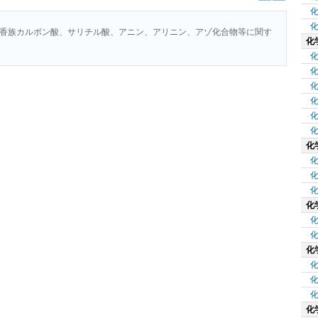
香族カルボン酸、サリチル酸、アニン、アリニン、アゾ化合物等に関す
化
化
化
化
化
化