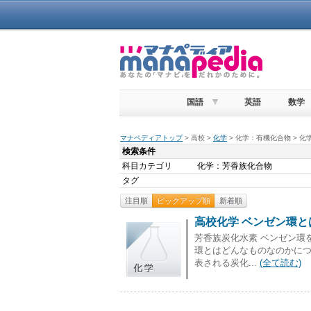
国語
英語
数学
マナペディアトップ
> 高校 >
化学
> 化学：有機化合物 > 
検索条件
科目カテゴリ
化学：芳香族化合物
タグ
注目順
ピックアップ順
新着順
高校化学 ベンゼン環と
芳香族炭化水素 ベンゼン環
環とはどんなものなのかにつ
表される炭化...
(全て読む)