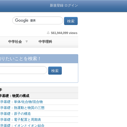
新規登録
ログイン
561,944,099 views
中学社会
中学理科
知りたいことを検索！
学
学基礎：物質の構成
学基礎：単体/化合物/混合物
化学基礎：熱運動と物質の三態
化学基礎：原子の構造
化学基礎：電子配置と周期表
化学基礎：イオンとイオン結合