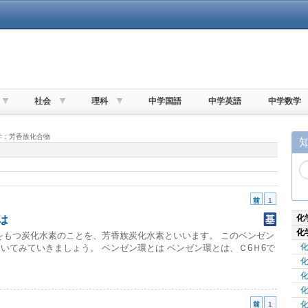
社会
理科
中学国語
中学英語
中学数学
化学：芳香族化合物
前
1
化
は
化
をもつ炭化水素のことを、芳香族炭化水素といいます。 このベンゼン
化
いてみていきましょう。 ベンゼン環とは ベンゼン環とは、Ｃ6Ｈ6で
前
1