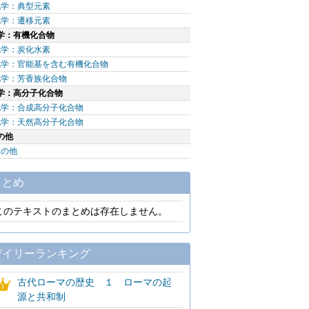
化学：典型元素
化学：遷移元素
学：有機化合物
化学：炭化水素
化学：官能基を含む有機化合物
化学：芳香族化合物
学：高分子化合物
化学：合成高分子化合物
化学：天然高分子化合物
の他
その他
まとめ
このテキストのまとめは存在しません。
デイリーランキング
古代ローマの歴史 １ ローマの起
源と共和制