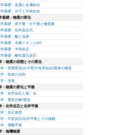
化学基礎：金属と金属結合
化学基礎：分子と共有結合
学基礎：物質の変化
化学基礎：原子量・分子量と物質量
化学基礎：化学反応式
化学基礎：酸と塩基
化学基礎：水素イオンとpH
化学基礎：中和反応
化学基礎：酸化還元反応
学：物質の状態とその変化
学：状態変化/分子間力/化学結合/固体の構造
化学：気体の法則
化学：溶液
学：物質の変化と平衡
化学：化学反応と熱・光
化学：電気分解/電池
学：化学反応と化学平衡
化学：反応速度
化学：可逆反応/化学平衡とその移動
化学：電離平衡
学：無機物質