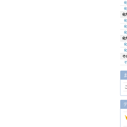
化
化
そ