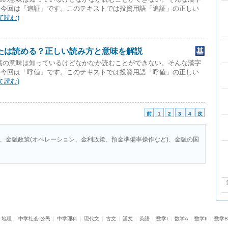
。今回は「追証」です。このテキストでは投資用語「追証」の正しい
て読む)
たは読める？正しい読み方と意味を解説
葉の意味は知っているけどなかなか読むことができない。そんな漢字
。今回は「呼値」です。このテキストでは投資用語「呼値」の正しい
て読む)
前
1
2
3
4
次
、金融政策(オペレーション、金利政策、預金準備率操作など)、金融の国
 地理
|
中学社会 公民
|
中学理科
|
現代文
|
古文
|
漢文
|
英語
|
数学I
|
数学A
|
数学II
|
数学B