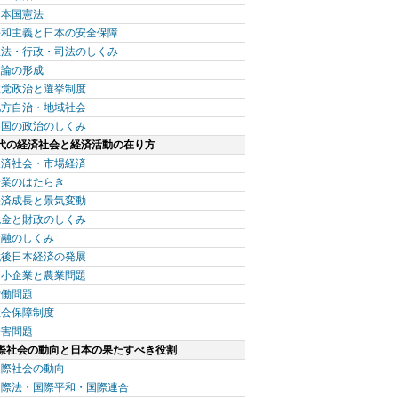
日本国憲法
平和主義と日本の安全保障
立法・行政・司法のしくみ
世論の形成
政党政治と選挙制度
地方自治・地域社会
各国の政治のしくみ
代の経済社会と経済活動の在り方
経済社会・市場経済
企業のはたらき
経済成長と景気変動
税金と財政のしくみ
金融のしくみ
戦後日本経済の発展
中小企業と農業問題
労働問題
社会保障制度
公害問題
際社会の動向と日本の果たすべき役割
国際社会の動向
国際法・国際平和・国際連合