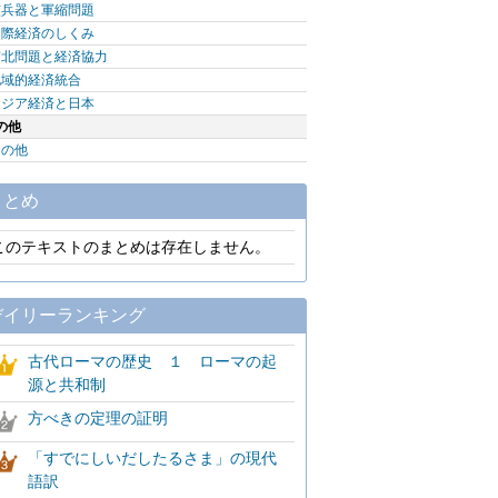
核兵器と軍縮問題
国際経済のしくみ
南北問題と経済協力
地域的経済統合
アジア経済と日本
の他
その他
まとめ
このテキストのまとめは存在しません。
デイリーランキング
古代ローマの歴史 １ ローマの起
源と共和制
方べきの定理の証明
「すでにしいだしたるさま」の現代
語訳