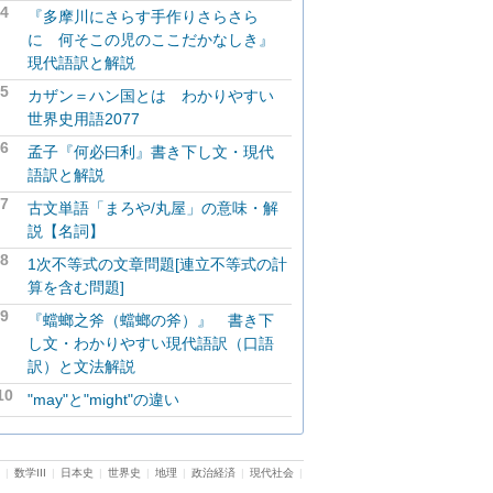
4
『多摩川にさらす手作りさらさら
に 何そこの児のここだかなしき』
現代語訳と解説
5
カザン＝ハン国とは わかりやすい
世界史用語2077
6
孟子『何必曰利』書き下し文・現代
語訳と解説
7
古文単語「まろや/丸屋」の意味・解
説【名詞】
8
1次不等式の文章問題[連立不等式の計
算を含む問題]
9
『蟷螂之斧（蟷螂の斧）』 書き下
し文・わかりやすい現代語訳（口語
訳）と文法解説
10
"may"と"might"の違い
|
数学III
|
日本史
|
世界史
|
地理
|
政治経済
|
現代社会
|