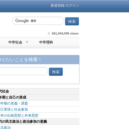
新規登録
ログイン
561,944,099 views
中学社会
中学理科
知りたいことを検索！
代社会
年期と自己の形成
青年期の意義・課題
自己実現と社会参加
日本の伝統思想と外来思想
代の民主政治と政治参加の意義
民主政治