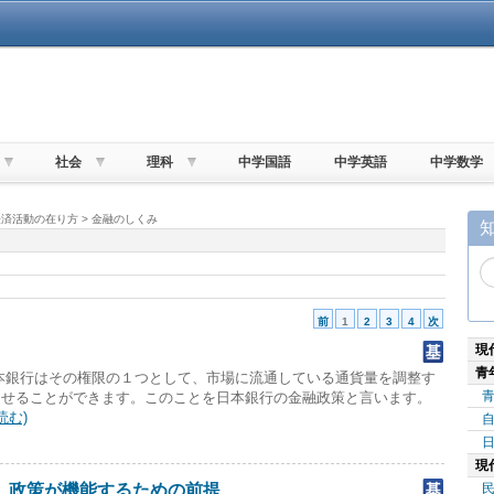
社会
理科
中学国語
中学英語
中学数学
済活動の在り方 > 金融のしくみ
前
1
2
3
4
次
現
青
本銀行はその権限の１つとして、市場に流通している通貨量を調整す
させることができます。このことを日本銀行の金融政策と言います。
読む)
現
、政策が機能するための前提