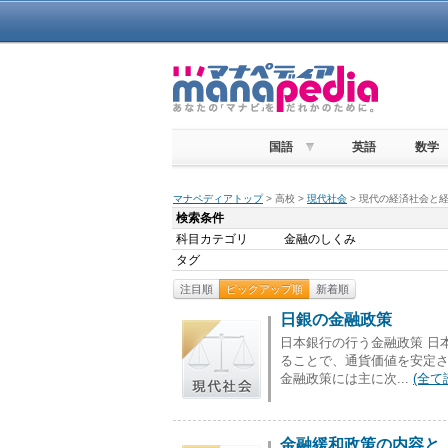
国語
英語
数学
マナペディアトップ
> 高校 >
現代社会
> 現代の経済社会と経
検索条件
科目カテゴリ
金融のしくみ
タグ
注目順
ピックアップ順
新着順
日銀の金融政策
日本銀行の行う金融政策 日
ることで、通貨価値を安定
金融政策には主に次...
(全て
金融緩和政策の内容と