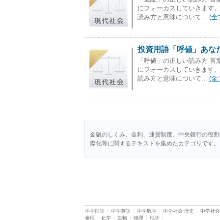
にフォーカスしていきます
読み方と意味について...
(全
投資用語「呼値」あな
「呼値」の正しい読み方 言
にフォーカスしていきます
読み方と意味について...
(全
金融のしくみ、金利、通貨制度、中央銀行の役割
際化等に関するテキストを集めたカテゴリです。
中学国語
|
中学英語
|
中学数学
|
中学社会 歴史
|
中学社会
倫理
|
化学
|
生物
|
物理
|
地学
|