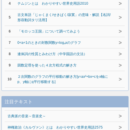
>
4
テムジンとは わかりやすい世界史用語2010
古文単語「じゃくまく/せきばく/寂寞」の意味・解説【名詞/
>
5
形容動詞タリ活用】
>
6
「モロッコ王国」について調べてみよう
>
7
0<a<1のときの対数関数y=logₐxのグラフ
>
8
連体詞の性質とみわけ方（中学国語の文法）
>
9
因数定理を使った４次方程式の解き方
２次関数のグラフの平行移動の解き方[y=ax²+bx+cをx軸に
>
10
p、y軸にq平行移動する]
注目テキスト
>
古典派の音楽～音楽史～
>
神権政治《カルヴァン》とは わかりやすい世界史用語2575