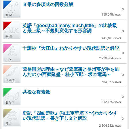
３乗の多項式の因数分解
>
739,048views
英語「good,bad,many,much,little」の比較級
と最上級～不規則変化する形容詞
>
446,811views
十訓抄『大江山』わかりやすい現代語訳と解説
>
2,220,984views
薩長同盟の理由～なぜ薩摩藩と長州藩が手を結
んだのか/西郷隆盛・桂小五郎・坂本竜馬～
>
353,077views
共役な複素数
>
112,175views
史記『四面楚歌』(項王軍壁垓下〜)わかりやす
い現代語訳・書き下し文と解説
>
2,604,182views