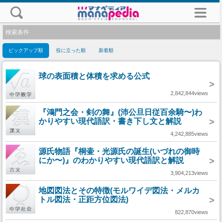
検索条件
ピックアップ順
役に立った順
新着順
球の表面積と体積を求める公式
>
2,842,844views
『鴻門之会・剣の舞』(沛公旦日従百余騎〜)わ
かりやすい現代語訳・書き下し文と解説
>
4,242,885views
源氏物語『桐壷・光源氏の誕生(いづれの御時
にか〜)』のわかりやすい現代語訳と解説
>
3,904,213views
地図図法とその特徴(モルワイデ図法・メルカ
トル図法・正距方位図法)
>
822,870views