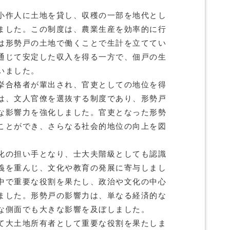
小作人に土地を貸し、収穫の一部を地代とし
ました。この制度は、農業生産を効率的に行
は形勢戸の土地で働くことで生計を立ててい
通じて安定した収入を得る一方で、佃戸の生
いました。
挙合格者が輩出され、官吏としての地位を得
は、文人官僚を選抜する制度であり、形勢戸
な影響力を強化しました。官吏となった形勢
ことができ、さらなる社会的地位の向上を図
化の担い手となり、士大夫階級としても認識
義を重んじ、文化や教育の発展に寄与しまし
中で重要な役割を果たし、政治や文化の中心
ました。形勢戸の影響力は、単なる経済的な
な側面でも大きな影響を及ぼしました。
て大土地所有者として重要な役割を果たしま