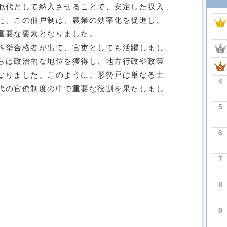
地代として納入させることで、安定した収入
た。この佃戸制は、農業の効率化を促進し、
重要な要素となりました。
科挙合格者が出て、官吏としても活躍しまし
らは政治的な地位を獲得し、地方行政や政策
なりました。このように、形勢戸は単なる土
4
代の官僚制度の中で重要な役割を果たしまし
5
6
7
8
9