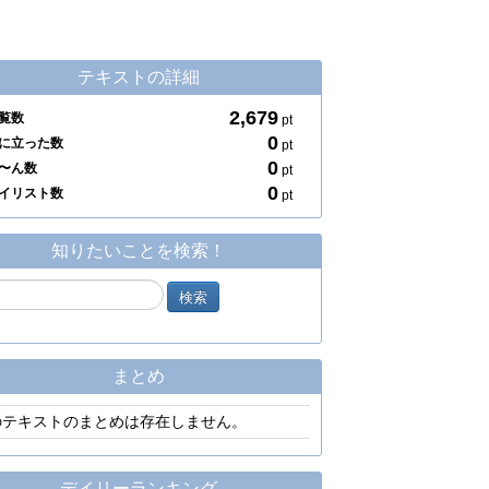
テキストの詳細
2,679
覧数
pt
0
に立った数
pt
0
〜ん数
pt
0
イリスト数
pt
知りたいことを検索！
まとめ
のテキストのまとめは存在しません。
デイリーランキング