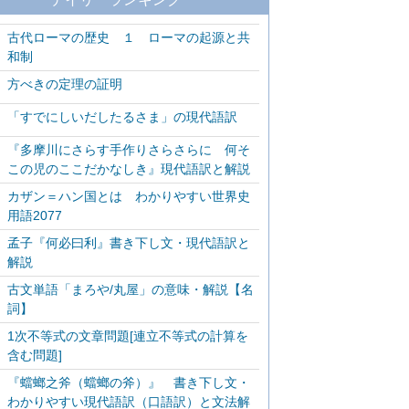
古代ローマの歴史 １ ローマの起源と共
和制
方べきの定理の証明
「すでにしいだしたるさま」の現代語訳
『多摩川にさらす手作りさらさらに 何そ
この児のここだかなしき』現代語訳と解説
カザン＝ハン国とは わかりやすい世界史
用語2077
孟子『何必曰利』書き下し文・現代語訳と
解説
古文単語「まろや/丸屋」の意味・解説【名
詞】
1次不等式の文章問題[連立不等式の計算を
含む問題]
『蟷螂之斧（蟷螂の斧）』 書き下し文・
わかりやすい現代語訳（口語訳）と文法解