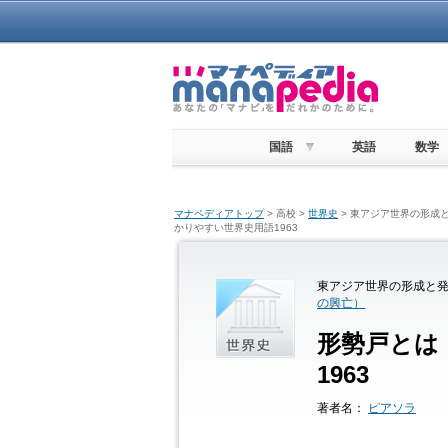
国語
英語
数学
マナペディアトップ
> 高校 >
世界史
> 東アジア世界の形成と
かりやすい世界史用語1963
東アジア世界の形成と発
の興亡）
形勢戸とは
1963
著者名：
ピアソラ