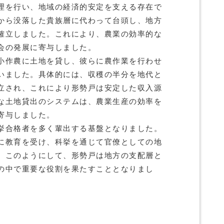
理を行い、地域の経済的安定を支える存在で
から没落した貴族層に代わって台頭し、地方
確立しました。これにより、農業の効率的な
会の発展に寄与しました。
小作農に土地を貸し、彼らに農作業を行わせ
いました。具体的には、収穫の半分を地代と
立され、これにより形勢戸は安定した収入源
な土地貸出のシステムは、農業生産の効率を
寄与しました。
挙合格者を多く輩出する基盤となりました。
に教育を受け、科挙を通じて官僚としての地
。このようにして、形勢戸は地方の支配層と
の中で重要な役割を果たすこととなりまし