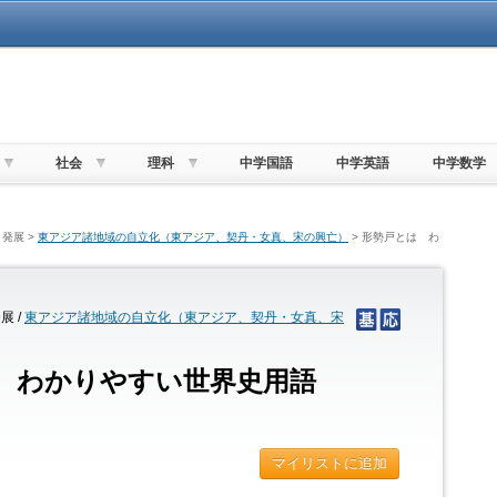
社会
理科
中学国語
中学英語
中学数学
発展 >
東アジア諸地域の自立化（東アジア、契丹・女真、宋の興亡）
> 形勢戸とは わ
展 /
東アジア諸地域の自立化（東アジア、契丹・女真、宋
 わかりやすい世界史用語
マイリストに追加