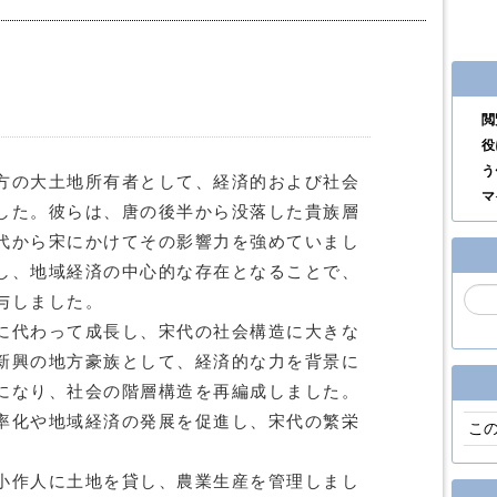
閲
役
う
方の大土地所有者として、経済的および社会
マ
した。彼らは、唐の後半から没落した貴族層
代から宋にかけてその影響力を強めていまし
し、地域経済の中心的な存在となることで、
与しました。
に代わって成長し、宋代の社会構造に大きな
新興の地方豪族として、経済的な力を背景に
になり、社会の階層構造を再編成しました。
率化や地域経済の発展を促進し、宋代の繁栄
こ
小作人に土地を貸し、農業生産を管理しまし