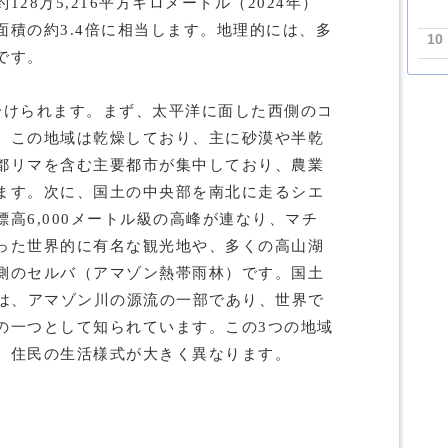
28万5,216平方キロメートル（2024年）
面積の約3.4倍に相当します。地理的には、多
10
です。
分けられます。まず、太平洋に面した西側のコ
。この地域は乾燥しており、主に砂漠や半乾
都リマを含む主要都市が集中しており、農業
ます。次に、国土の中央部を南北に走るシエ
高6,000メートル級の高峰が連なり、マチ
った世界的に有名な観光地や、多くの高山湖
側のセルバ（アマゾン熱帯雨林）です。国土
域は、アマゾン川の源流の一部であり、世界で
の一つとして知られています。この3つの地域
、住民の生活様式が大きく異なります。