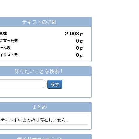
テキストの詳細
2,903
覧数
pt
0
に立った数
pt
0
〜ん数
pt
0
イリスト数
pt
知りたいことを検索！
まとめ
のテキストのまとめは存在しません。
デイリーランキング