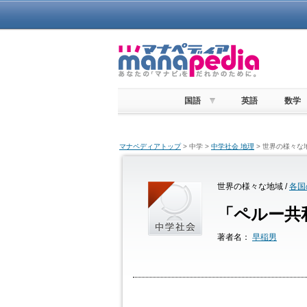
国語
英語
数学
マナペディアトップ
> 中学 >
中学社会 地理
> 世界の様々な
世界の様々な地域 /
各国
「ペルー共
著者名：
早稲男