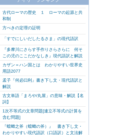
古代ローマの歴史 １ ローマの起源と共
和制
方べきの定理の証明
「すでにしいだしたるさま」の現代語訳
『多摩川にさらす手作りさらさらに 何そ
この児のここだかなしき』現代語訳と解説
カザン＝ハン国とは わかりやすい世界史
用語2077
孟子『何必曰利』書き下し文・現代語訳と
解説
古文単語「まろや/丸屋」の意味・解説【名
詞】
1次不等式の文章問題[連立不等式の計算を
含む問題]
『蟷螂之斧（蟷螂の斧）』 書き下し文・
わかりやすい現代語訳（口語訳）と文法解