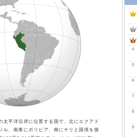
4
5
6
7
8
の太平洋沿岸に位置する国で、北にエクアド
9
ジル、南東にボリビア、南にチリと国境を接