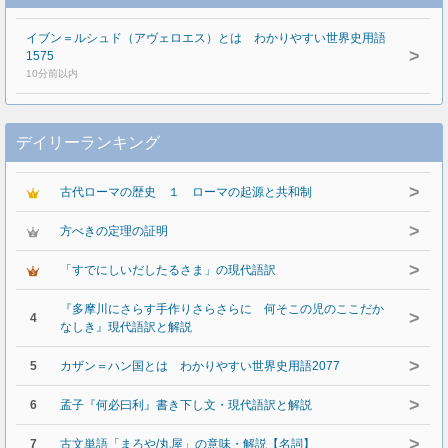
イブン＝ルシュド（アヴェロエス）とは わかりやすい世界史用語
>
1575
10分前以内
デイリーランキング
>
古代ローマの歴史 １ ローマの起源と共和制
>
方べきの定理の証明
>
「すでにしいだしたるさま」の現代語訳
『多摩川にさらす手作りさらさらに 何そこの児のここだか
>
4
なしき』現代語訳と解説
>
5
カザン＝ハン国とは わかりやすい世界史用語2077
>
6
孟子『何必曰利』書き下し文・現代語訳と解説
>
7
古文単語「まろや/丸屋」の意味・解説【名詞】