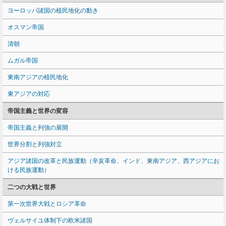
ヨーロッパ諸国の植民地化の動き
オスマン帝国
清朝
ムガル帝国
東南アジアの植民地化
東アジアの対応
帝国主義と世界の変容
帝国主義と列強の展開
世界分割と列強対立
アジア諸国の改革と民族運動（辛亥革命、インド、東南アジア、西アジアにお
ける民族運動）
二つの大戦と世界
第一次世界大戦とロシア革命
ヴェルサイユ体制下の欧米諸国