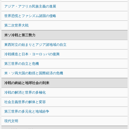
アジア・アフリカ民族主義の進展
世界恐慌とファシズム諸国の侵略
第二次世界大戦
米ソ冷戦と第三勢力
東西対立の始まりとアジア諸地域の自立
冷戦構造と日本・ヨーロッパの復興
第三世界の自立と危機
米・ソ両大国の動揺と国際経済の危機
冷戦の終結と地球社会の到来
冷戦の解消と世界の多極化
社会主義世界の解体と変容
第三世界の多元化と地域紛争
現代文明