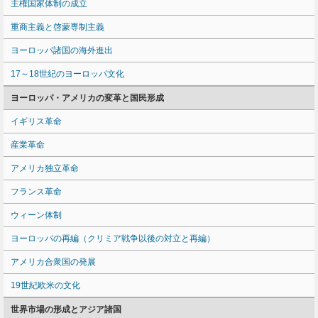
主権国家体制の成立
重商主義と啓蒙専制主義
ヨーロッパ諸国の海外進出
17～18世紀のヨーロッパ文化
ヨーロッパ・アメリカの変革と国民形成
イギリス革命
産業革命
アメリカ独立革命
フランス革命
ウィーン体制
ヨーロッパの再編（クリミア戦争以後の対立と再編）
アメリカ合衆国の発展
19世紀欧米の文化
世界市場の形成とアジア諸国