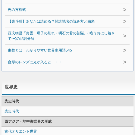
>
円の方程式
>
【先斗町】あなたは読める？難読地名の読み方と由来
源氏物語『薄雲・母子の別れ・明石の君の苦悩』( 暗うおはし着き
>
て〜)の品詞分解
>
東魏とは わかりやすい世界史用語545
>
台形のレンズに光が入ると・・・
世界史
先史時代
先史時代
西アジア・地中海世界の形成
古代オリエント世界