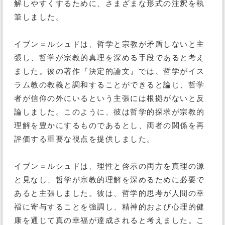
解しやすくするために、さまざまな形式の注釈を執
筆しました。
イブン＝ルシュドは、哲学と宗教が矛盾しないと主
張し、哲学が宗教的真理を深める手段であると考え
ました。彼の著作『決定的論文』では、哲学がイス
ラム教の教義と調和することができると論じ、哲学
者が信仰の外にいるという主張には根拠がないと反
論しました。このように、彼は哲学的探求が宗教的
理解を豊かにするものであるとし、両者の関係を再
評価する重要な視点を提供しました。
イブン＝ルシュドは、理性と啓示の両方を真理の源
と見なし、哲学が宗教的理解を深めるために必要で
あると主張しました。彼は、哲学的思考が人間の幸
福に寄与することを強調し、精神的および心理的健
康を通じて真の幸福が達成されると考えました。こ