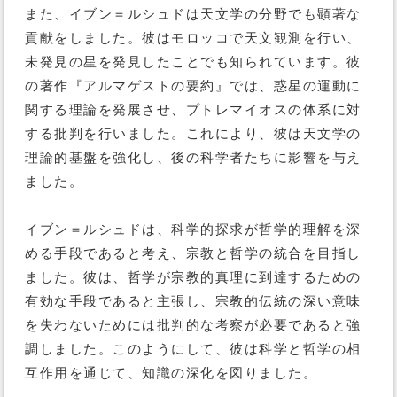
また、イブン＝ルシュドは天文学の分野でも顕著な
貢献をしました。彼はモロッコで天文観測を行い、
未発見の星を発見したことでも知られています。彼
の著作『アルマゲストの要約』では、惑星の運動に
関する理論を発展させ、プトレマイオスの体系に対
する批判を行いました。これにより、彼は天文学の
理論的基盤を強化し、後の科学者たちに影響を与え
ました。
イブン＝ルシュドは、科学的探求が哲学的理解を深
める手段であると考え、宗教と哲学の統合を目指し
ました。彼は、哲学が宗教的真理に到達するための
有効な手段であると主張し、宗教的伝統の深い意味
を失わないためには批判的な考察が必要であると強
調しました。このようにして、彼は科学と哲学の相
互作用を通じて、知識の深化を図りました。