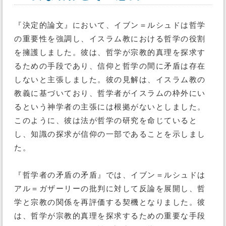
『決定的論文』において、イブン＝ルシュドは哲学
の重要性を強調し、イスラム教における哲学の役割
を擁護しました。彼は、哲学が宗教的真理を探求す
るための手段であり、信仰と哲学の間に矛盾は存在
しないと主張しました。彼の見解は、イスラム教の
教義に基づいており、哲学者がイスラムの枠外にい
るという神学者の主張には根拠がないとしました。
このように、彼は法が哲学の研究を命じていると
し、知識の探求が信仰の一部であることを示しまし
た。
『哲学者の矛盾の矛盾』では、イブン＝ルシュドは
アル＝ガザーリーの批判に対して反論を展開し、哲
学と宗教の関係を再評価する契機となりました。彼
は、哲学が宗教的真理を探求するための重要な手段