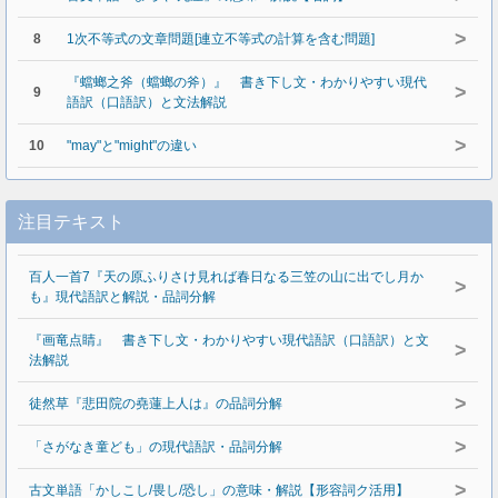
>
8
1次不等式の文章問題[連立不等式の計算を含む問題]
『蟷螂之斧（蟷螂の斧）』 書き下し文・わかりやすい現代
>
9
語訳（口語訳）と文法解説
>
10
"may"と"might"の違い
注目テキスト
百人一首7『天の原ふりさけ見れば春日なる三笠の山に出でし月か
>
も』現代語訳と解説・品詞分解
『画竜点睛』 書き下し文・わかりやすい現代語訳（口語訳）と文
>
法解説
>
徒然草『悲田院の堯蓮上人は』の品詞分解
>
「さがなき童ども」の現代語訳・品詞分解
>
古文単語「かしこし/畏し/恐し」の意味・解説【形容詞ク活用】