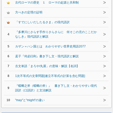
>
古代ローマの歴史 １ ローマの起源と共和制
>
方べきの定理の証明
>
「すでにしいだしたるさま」の現代語訳
『多摩川にさらす手作りさらさらに 何そこの児のここだか
>
4
なしき』現代語訳と解説
>
5
カザン＝ハン国とは わかりやすい世界史用語2077
>
6
孟子『何必曰利』書き下し文・現代語訳と解説
>
7
古文単語「まろや/丸屋」の意味・解説【名詞】
>
8
1次不等式の文章問題[連立不等式の計算を含む問題]
『蟷螂之斧（蟷螂の斧）』 書き下し文・わかりやすい現代
>
9
語訳（口語訳）と文法解説
>
10
"may"と"might"の違い