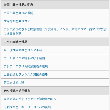
帝国主義と世界の変容
帝国主義と列強の展開
世界分割と列強対立
アジア諸国の改革と民族運動（辛亥革命、インド、東南アジア、西アジアにお
ける民族運動）
二つの大戦と世界
第一次世界大戦とロシア革命
ヴェルサイユ体制下の欧米諸国
アジア・アフリカ民族主義の進展
世界恐慌とファシズム諸国の侵略
第二次世界大戦
米ソ冷戦と第三勢力
東西対立の始まりとアジア諸地域の自立
冷戦構造と日本・ヨーロッパの復興