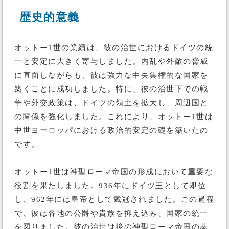
歴史的意義
オットー1世の業績は、彼の治世におけるドイツの統
一と安定に大きく寄与しました。内乱や外敵の脅威
に直面しながらも、彼は強力な中央集権的な国家を
築くことに成功しました。特に、彼の治世下での戦
争や外交政策は、ドイツの領土を拡大し、周辺国と
の関係を強化しました。これにより、オットー1世は
中世ヨーロッパにおける政治的安定の礎を築いたの
です。
オットー1世は神聖ローマ帝国の形成において重要な
役割を果たしました。936年にドイツ王として即位
し、962年には皇帝として戴冠されました。この過程
で、彼は各地の公爵や貴族を抑え込み、国家の統一
を図りました。彼の治世は後の神聖ローマ帝国の基