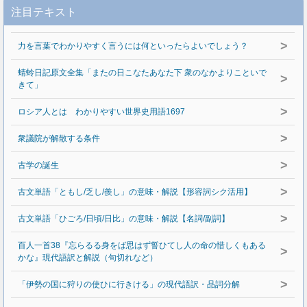
注目テキスト
>
力を言葉でわかりやすく言うには何といったらよいでしょう？
蜻蛉日記原文全集「またの日こなたあなた下 衆のなかよりこといで
>
きて」
>
ロシア人とは わかりやすい世界史用語1697
>
衆議院が解散する条件
>
古学の誕生
>
古文単語「ともし/乏し/羨し」の意味・解説【形容詞シク活用】
>
古文単語「ひごろ/日頃/日比」の意味・解説【名詞/副詞】
百人一首38『忘らるる身をば思はず誓ひてし人の命の惜しくもある
>
かな』現代語訳と解説（句切れなど）
>
「伊勢の国に狩りの使ひに行きける」の現代語訳・品詞分解