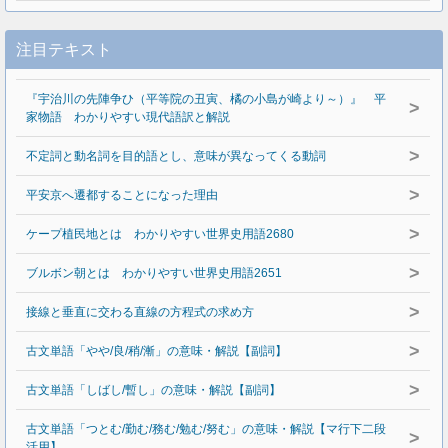
注目テキスト
『宇治川の先陣争ひ（平等院の丑寅、橘の小島が崎より～）』 平
>
家物語 わかりやすい現代語訳と解説
>
不定詞と動名詞を目的語とし、意味が異なってくる動詞
>
平安京へ遷都することになった理由
>
ケープ植民地とは わかりやすい世界史用語2680
>
ブルボン朝とは わかりやすい世界史用語2651
>
接線と垂直に交わる直線の方程式の求め方
>
古文単語「やや/良/稍/漸」の意味・解説【副詞】
>
古文単語「しばし/暫し」の意味・解説【副詞】
古文単語「つとむ/勤む/務む/勉む/努む」の意味・解説【マ行下二段
>
活用】