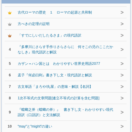
>
古代ローマの歴史 １ ローマの起源と共和制
>
方べきの定理の証明
>
「すでにしいだしたるさま」の現代語訳
『多摩川にさらす手作りさらさらに 何そこの児のここだか
>
4
なしき』現代語訳と解説
>
5
カザン＝ハン国とは わかりやすい世界史用語2077
>
6
孟子『何必曰利』書き下し文・現代語訳と解説
>
7
古文単語「まろや/丸屋」の意味・解説【名詞】
>
8
1次不等式の文章問題[連立不等式の計算を含む問題]
『蟷螂之斧（蟷螂の斧）』 書き下し文・わかりやすい現代
>
9
語訳（口語訳）と文法解説
>
10
"may"と"might"の違い