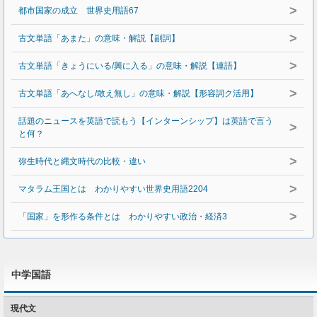
>
都市国家の成立 世界史用語67
>
古文単語「あまた」の意味・解説【副詞】
>
古文単語「きょうにいる/興に入る」の意味・解説【連語】
>
古文単語「あへなし/敢え無し」の意味・解説【形容詞ク活用】
話題のニュースを英語で読もう【インターンシップ】は英語で言う
>
と何？
>
弥生時代と縄文時代の比較・違い
>
マタラム王国とは わかりやすい世界史用語2204
>
「国家」を形作る条件とは わかりやすい政治・経済3
中学国語
現代文