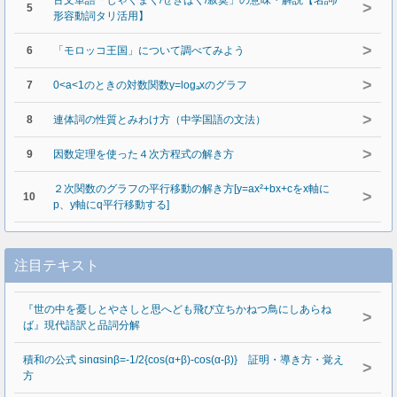
古文単語「じゃくまく/せきばく/寂寞」の意味・解説【名詞/
>
5
形容動詞タリ活用】
>
6
「モロッコ王国」について調べてみよう
>
7
0<a<1のときの対数関数y=logₐxのグラフ
>
8
連体詞の性質とみわけ方（中学国語の文法）
>
9
因数定理を使った４次方程式の解き方
２次関数のグラフの平行移動の解き方[y=ax²+bx+cをx軸に
>
10
p、y軸にq平行移動する]
注目テキスト
『世の中を憂しとやさしと思へども飛び立ちかねつ鳥にしあらね
>
ば』現代語訳と品詞分解
積和の公式 sinαsinβ=-1/2{cos(α+β)-cos(α-β)} 証明・導き方・覚え
>
方