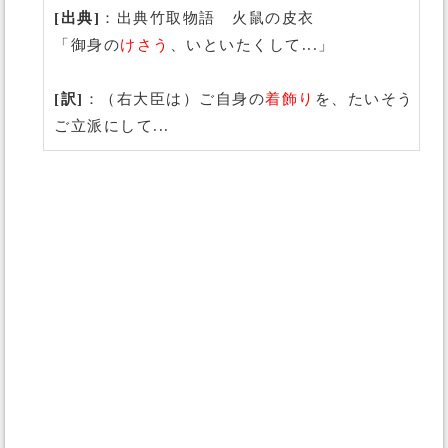
[出典]
：出典竹取物語 火鼠の皮衣
「御身の
けさう
、いといたくして...」
[訳]
：（右大臣は）ご自身の
着飾り
を、たいそう
ご立派にして...