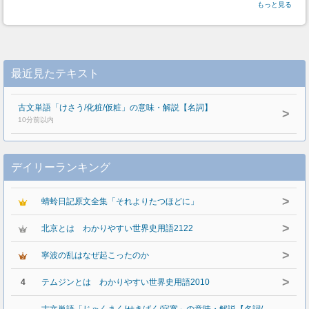
もっと見る
最近見たテキスト
古文単語「けさう/化粧/仮粧」の意味・解説【名詞】
>
10分前以内
デイリーランキング
>
蜻蛉日記原文全集「それよりたつほどに」
>
北京とは わかりやすい世界史用語2122
>
寧波の乱はなぜ起こったのか
>
4
テムジンとは わかりやすい世界史用語2010