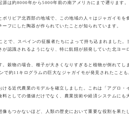
は約8000年から5000年前の南アメリカにまで遡ります。
とボリビア北西部の地域で、この地域の人々はジャガイモを
チーフにした陶器が作られていたことが知られています。
のことで、スペインの征服者たちによって持ち込まれました。
さが認識されるようになり、特に飢饉が頻発していた北ヨー
す。穀物の場合、種子が大きくなりすぎると植物が倒れてし
ノンで約11キログラムの巨大なジャガイモが発見されたこと
おける近代農業のモデルを確立しました。これは「アグロ・
食料としての価値だけでなく、農業技術や経済システムにも
想像もつかないほど、人類の歴史において重要な役割を果た