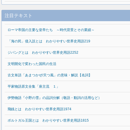
注目テキスト
ローマ帝国の主要な皇帝たち ～時代背景とその業績～
「海の民」侵入説とは わかりやすい世界史用語219
ジパングとは わかりやすい世界史用語2252
文明開化で変わった国民の生活
古文単語「あまつかぜ/天つ風」の意味・解説【名詞】
平家物語原文全集「座主流 １」
伊勢物語『小野の雪』の品詞分解（敬語・動詞の活用など）
飛銭とは わかりやすい世界史用語1974
ポルトガル王国とは わかりやすい世界史用語1815