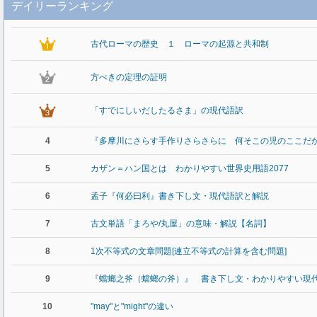
デイリーランキング
古代ローマの歴史 １ ローマの起源と共和制
方べきの定理の証明
「すでにしいだしたるさま」の現代語訳
4
『多摩川にさらす手作りさらさらに 何そこの児のここだ
5
カザン＝ハン国とは わかりやすい世界史用語2077
6
孟子『何必曰利』書き下し文・現代語訳と解説
7
古文単語「まろや/丸屋」の意味・解説【名詞】
8
1次不等式の文章問題[連立不等式の計算を含む問題]
9
『蟷螂之斧（蟷螂の斧）』 書き下し文・わかりやすい現
10
"may"と"might"の違い