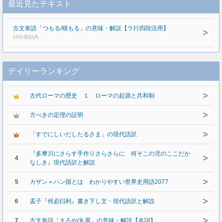
最近見たテキスト
古文単語「つもる/積もる」の意味・解説【ラ行四段活用】
>
10分前以内
デイリーランキング
>
古代ローマの歴史 １ ローマの起源と共和制
>
方べきの定理の証明
>
「すでにしいだしたるさま」の現代語訳
『多摩川にさらす手作りさらさらに 何そこの児のここだか
>
4
なしき』現代語訳と解説
>
5
カザン＝ハン国とは わかりやすい世界史用語2077
>
6
孟子『何必曰利』書き下し文・現代語訳と解説
>
7
古文単語「まろや/丸屋」の意味・解説【名詞】