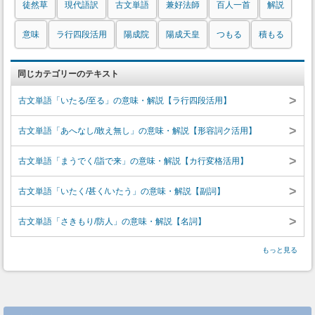
徒然草
現代語訳
古文単語
兼好法師
百人一首
解説
意味
ラ行四段活用
陽成院
陽成天皇
つもる
積もる
同じカテゴリーのテキスト
>
古文単語「いたる/至る」の意味・解説【ラ行四段活用】
>
古文単語「あへなし/敢え無し」の意味・解説【形容詞ク活用】
>
古文単語「まうでく/詣で来」の意味・解説【カ行変格活用】
>
古文単語「いたく/甚く/いたう」の意味・解説【副詞】
>
古文単語「さきもり/防人」の意味・解説【名詞】
もっと見る