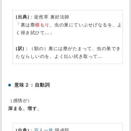
[出典]
：徒然草 兼好法師
「裏は塵
積もり
、虫の巣にていぶせげなるを、よ
く掃き拭ひて...」
[訳]
：（額の）裏には塵がたまって、虫の巣でき
たならしいのを、よく払い拭き取って...
■
意味２：自動詞
（感情が）
深まる、増す
。
[出典]
：
百人一首
陽成院