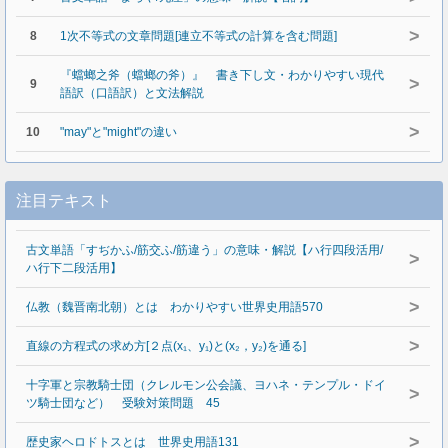
>
8
1次不等式の文章問題[連立不等式の計算を含む問題]
『蟷螂之斧（蟷螂の斧）』 書き下し文・わかりやすい現代
>
9
語訳（口語訳）と文法解説
>
10
"may"と"might"の違い
注目テキスト
古文単語「すぢかふ/筋交ふ/筋違う」の意味・解説【ハ行四段活用/
>
ハ行下二段活用】
>
仏教（魏晋南北朝）とは わかりやすい世界史用語570
>
直線の方程式の求め方[２点(x₁、y₁)と(x₂，y₂)を通る]
十字軍と宗教騎士団（クレルモン公会議、ヨハネ・テンプル・ドイ
>
ツ騎士団など） 受験対策問題 45
>
歴史家ヘロドトスとは 世界史用語131