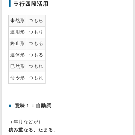
ラ行四段活用
未然形
つもら
連用形
つもり
終止形
つもる
連体形
つもる
已然形
つもれ
命令形
つもれ
■
意味１：自動詞
（年月などが）
積み重なる、たまる
。