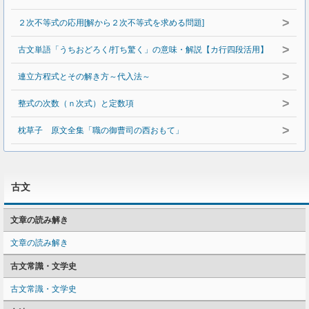
>
２次不等式の応用[解から２次不等式を求める問題]
>
古文単語「うちおどろく/打ち驚く」の意味・解説【カ行四段活用】
>
連立方程式とその解き方～代入法～
>
整式の次数（ｎ次式）と定数項
>
枕草子 原文全集「職の御曹司の西おもて」
古文
文章の読み解き
文章の読み解き
古文常識・文学史
古文常識・文学史