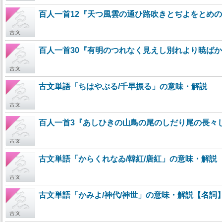
百人一首12『天つ風雲の通ひ路吹きとぢよをとめ
百人一首30『有明のつれなく見えし別れより暁ば
古文単語「ちはやぶる/千早振る」の意味・解説
百人一首3『あしひきの山鳥の尾のしだり尾の長々
古文単語「からくれなゐ/韓紅/唐紅」の意味・解説
古文単語「かみよ/神代/神世」の意味・解説【名詞