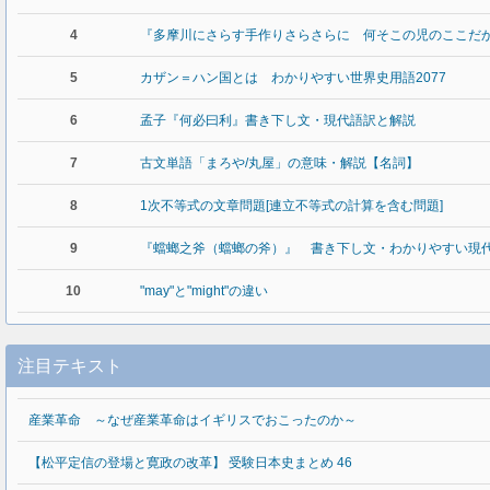
4
『多摩川にさらす手作りさらさらに 何そこの児のここだ
5
カザン＝ハン国とは わかりやすい世界史用語2077
6
孟子『何必曰利』書き下し文・現代語訳と解説
7
古文単語「まろや/丸屋」の意味・解説【名詞】
8
1次不等式の文章問題[連立不等式の計算を含む問題]
9
『蟷螂之斧（蟷螂の斧）』 書き下し文・わかりやすい現
10
"may"と"might"の違い
注目テキスト
産業革命 ～なぜ産業革命はイギリスでおこったのか～
【松平定信の登場と寛政の改革】 受験日本史まとめ 46