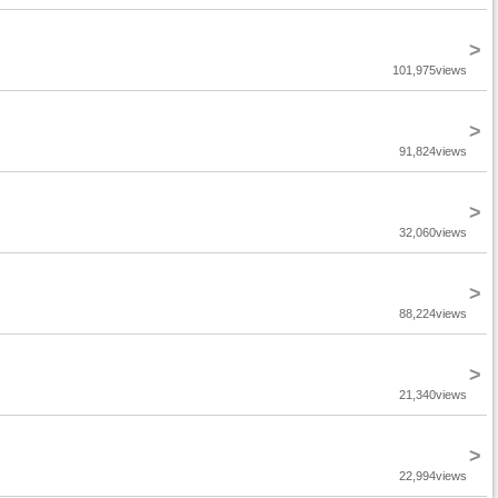
>
101,975views
>
91,824views
>
32,060views
>
88,224views
>
21,340views
>
22,994views