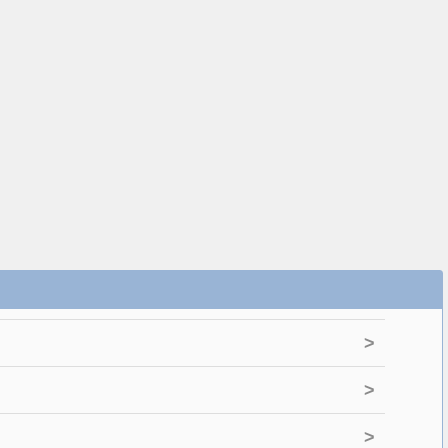
>
>
>