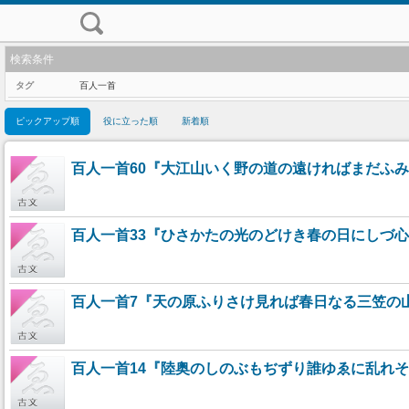
検索条件
タグ
百人一首
ピックアップ順
役に立った順
新着順
百人一首60『大江山いく野の道の遠ければまだふみ
百人一首33『ひさかたの光のどけき春の日にしづ心
百人一首7『天の原ふりさけ見れば春日なる三笠の
百人一首14『陸奥のしのぶもぢずり誰ゆゑに乱れそ