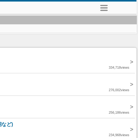
>
334,718views
>
276,002views
>
256,186views
など)
>
234,968views