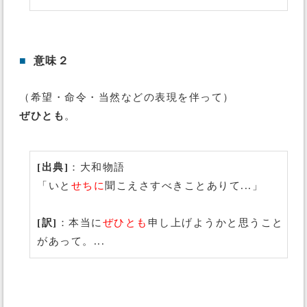
■
意味２
（希望・命令・当然などの表現を伴って）
ぜひとも
。
[出典]
：大和物語
「いと
せちに
聞こえさすべきことありて...」
[訳]
：本当に
ぜひとも
申し上げようかと思うこと
があって。...