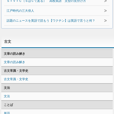
>
Ｓ＋Ｖ＋Ｃ（ＳはＣである） 高校英語 文型の見分け方
>
江戸時代の三大俳人
>
話題のニュースを英語で読もう【ワクチン】は英語で言うと何？
古文
文章の読み解き
文章の読み解き
古文常識・文学史
古文常識・文学史
文法
文法
ことば
単語