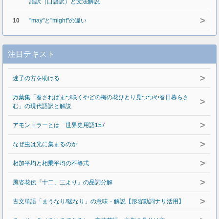
語訳（口語訳）と文法解説
>
10
"may"と"might"の違い
注目テキスト
>
迷子の方を助ける
万葉集「春さればまづ咲くやどの梅の花ひとり見つつや春日暮らさ
>
む」の現代語訳と解説
>
アモン＝ラーとは 世界史用語157
>
なぜ虫は光に集まるのか
>
相加平均と相乗平均の不等式
>
風姿花伝『十二、三より』の品詞分解
>
古文単語「まうなり/猛なり」の意味・解説【形容動詞ナリ活用】