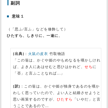
副詞
■
意味１
（「思ふ/言ふ」などを修飾して）
ひたすら、しきりに、一途に
。
[出典]
：
火鼠の皮衣
竹取物語
「この翁は、かぐや姫のやもめなるを嘆かしけれ
ば、よき人にあはせむと思ひはかれど、
せち
に
「否」と言ふことなれば...」
[訳]
：この翁は、かぐや姫が独身であるのを嘆か
わしく思っていたので、よい人と結婚させようと
思い画策するのですが、
ひたすら
「いやだ」と言
うことであるので...