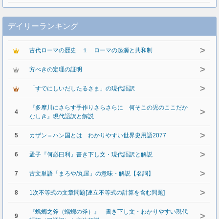
デイリーランキング
>
古代ローマの歴史 １ ローマの起源と共和制
>
方べきの定理の証明
>
「すでにしいだしたるさま」の現代語訳
『多摩川にさらす手作りさらさらに 何そこの児のここだか
>
4
なしき』現代語訳と解説
>
5
カザン＝ハン国とは わかりやすい世界史用語2077
>
6
孟子『何必曰利』書き下し文・現代語訳と解説
>
7
古文単語「まろや/丸屋」の意味・解説【名詞】
>
8
1次不等式の文章問題[連立不等式の計算を含む問題]
『蟷螂之斧（蟷螂の斧）』 書き下し文・わかりやすい現代
>
9