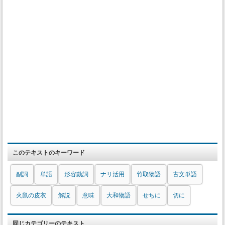
このテキストのキーワード
副詞
単語
形容動詞
ナリ活用
竹取物語
古文単語
火鼠の皮衣
解説
意味
大和物語
せちに
切に
同じカテゴリーのテキスト