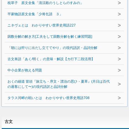
>
枕草子 原文全集「清涼殿のうしとらのすみの」
>
平家物語原文全集「少将乞請 ３」
>
ニネヴェとは わかりやすい世界史用語227
>
因数分解の解き方[工夫をして因数分解を解く練習問題]
>
「朝には狩りに出だし立ててやり」の現代語訳・品詞分解
>
古文単語「あく/明く」の意味・解説【カ行下二段活用】
>
中小企業が抱える問題
おくの細道 冒頭『旅立ち・序文・漂泊の思ひ・夏草』(月日は百代
>
の過客にして〜)の現代語訳と品詞分解
>
タラス河畔の戦いとは わかりやすい世界史用語708
古文