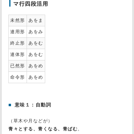
マ行四段活用
未然形
あをま
連用形
あをみ
終止形
あをむ
連体形
あをむ
已然形
あをめ
命令形
あをめ
■
意味１：自動詞
（草木や月などが）
青々とする、青くなる、青ばむ
。