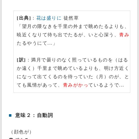
[出典]
：
花は盛りに
徒然草
「望月の隈なきを千里の外まで眺めたるよりも、
暁近くなりて待ち出でたるが、いと心深う、
青み
たるやうにて...」
[訳]
：満月で曇りのなく照っているものを（はる
か遠く）千里まで眺めているよりも、明け方近く
になって出てくるのを待っていた（月）のが、と
ても風情があって、
青みがかっ
ているようで...
■
意味２：自動詞
（顔色が）