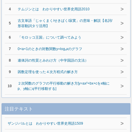
>
4
テムジンとは わかりやすい世界史用語2010
古文単語「じゃくまく/せきばく/寂寞」の意味・解説【名詞/
>
5
形容動詞タリ活用】
>
6
「モロッコ王国」について調べてみよう
>
7
0<a<1のときの対数関数y=logₐxのグラフ
>
8
連体詞の性質とみわけ方（中学国語の文法）
>
9
因数定理を使った４次方程式の解き方
２次関数のグラフの平行移動の解き方[y=ax²+bx+cをx軸に
>
10
p、y軸にq平行移動する]
注目テキスト
>
ザンジバルとは わかりやすい世界史用語1509