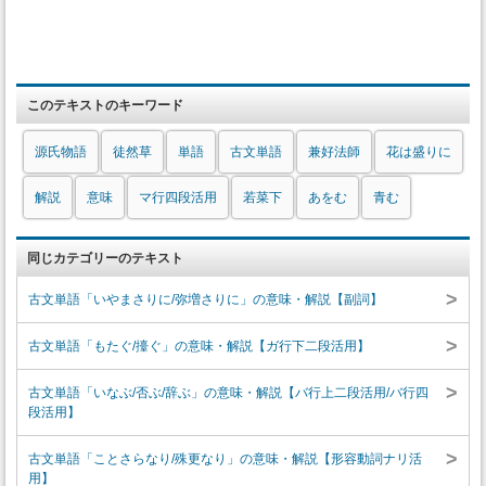
このテキストのキーワード
源氏物語
徒然草
単語
古文単語
兼好法師
花は盛りに
解説
意味
マ行四段活用
若菜下
あをむ
青む
同じカテゴリーのテキスト
>
古文単語「いやまさりに/弥増さりに」の意味・解説【副詞】
>
古文単語「もたぐ/擡ぐ」の意味・解説【ガ行下二段活用】
>
古文単語「いなぶ/否ぶ/辞ぶ」の意味・解説【バ行上二段活用/バ行四
段活用】
>
古文単語「ことさらなり/殊更なり」の意味・解説【形容動詞ナリ活
用】