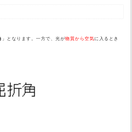
角
」となります。一方で、光が
物質から空気
に入るとき