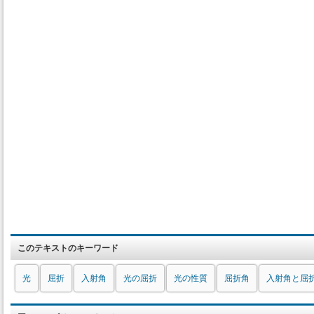
このテキストのキーワード
光
屈折
入射角
光の屈折
光の性質
屈折角
入射角と屈