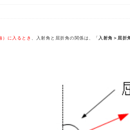
海）に入るとき
、入射角と屈折角の関係は、「
入射角＞屈折