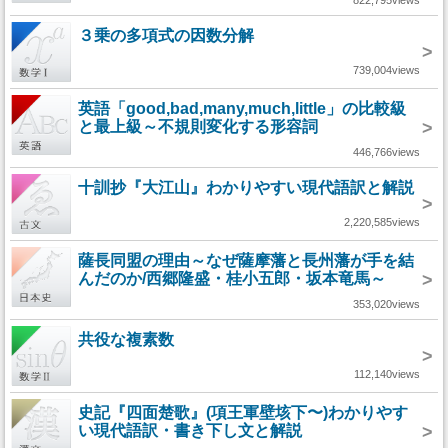
822,795views
３乗の多項式の因数分解
>
739,004views
英語「good,bad,many,much,little」の比較級
と最上級～不規則変化する形容詞
>
446,766views
十訓抄『大江山』わかりやすい現代語訳と解説
>
2,220,585views
薩長同盟の理由～なぜ薩摩藩と長州藩が手を結
んだのか/西郷隆盛・桂小五郎・坂本竜馬～
>
353,020views
共役な複素数
>
112,140views
史記『四面楚歌』(項王軍壁垓下〜)わかりやす
い現代語訳・書き下し文と解説
>