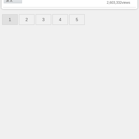
2,603,332views
1
2
3
4
5