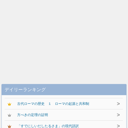
デイリーランキング
>
古代ローマの歴史 １ ローマの起源と共和制
>
方べきの定理の証明
>
「すでにしいだしたるさま」の現代語訳