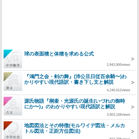
球の表面積と体積を求める公式
>
2,842,800views
『鴻門之会・剣の舞』(沛公旦日従百余騎〜)わ
かりやすい現代語訳・書き下し文と解説
>
4,240,612views
源氏物語『桐壷・光源氏の誕生(いづれの御時
にか〜)』のわかりやすい現代語訳と解説
>
3,903,108views
地図図法とその特徴(モルワイデ図法・メルカ
トル図法・正距方位図法)
>