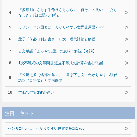
『多摩川にさらす手作りさらさらに 何そこの児のここだか
>
4
なしき』現代語訳と解説
>
5
カザン＝ハン国とは わかりやすい世界史用語2077
>
6
孟子『何必曰利』書き下し文・現代語訳と解説
>
7
古文単語「まろや/丸屋」の意味・解説【名詞】
>
8
1次不等式の文章問題[連立不等式の計算を含む問題]
『蟷螂之斧（蟷螂の斧）』 書き下し文・わかりやすい現代
>
9
語訳（口語訳）と文法解説
>
10
"may"と"might"の違い
注目テキスト
>
ヘンリ2世とは わかりやすい世界史用語1768