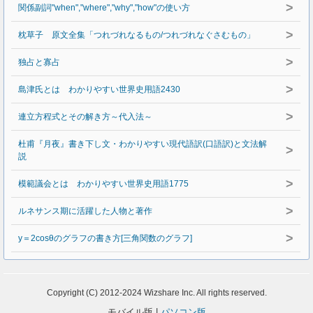
>
関係副詞"when","where","why","how"の使い方
>
枕草子 原文全集「つれづれなるもの/つれづれなぐさむもの」
>
独占と寡占
>
島津氏とは わかりやすい世界史用語2430
>
連立方程式とその解き方～代入法～
杜甫『月夜』書き下し文・わかりやすい現代語訳(口語訳)と文法解
>
説
>
模範議会とは わかりやすい世界史用語1775
>
ルネサンス期に活躍した人物と著作
>
y＝2cosθのグラフの書き方[三角関数のグラフ]
Copyright (C) 2012-2024 Wizshare Inc. All rights reserved.
モバイル版 |
パソコン版