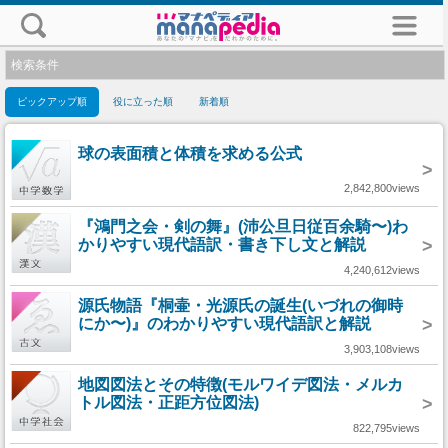
検索条件
ピックアップ順
役に立った順
新着順
球の表面積と体積を求める公式
>
2,842,800views
『鴻門之会・剣の舞』(沛公旦日従百余騎〜)わ
かりやすい現代語訳・書き下し文と解説
>
4,240,612views
源氏物語『桐壷・光源氏の誕生(いづれの御時
にか〜)』のわかりやすい現代語訳と解説
>
3,903,108views
地図図法とその特徴(モルワイデ図法・メルカ
トル図法・正距方位図法)
>
822,795views