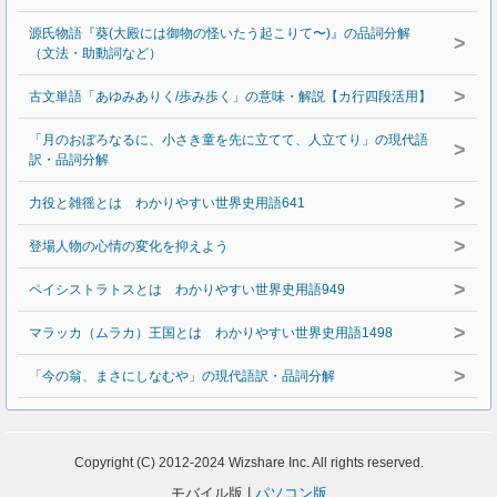
源氏物語『葵(大殿には御物の怪いたう起こりて〜)』の品詞分解
>
（文法・助動詞など）
>
古文単語「あゆみありく/歩み歩く」の意味・解説【カ行四段活用】
「月のおぼろなるに、小さき童を先に立てて、人立てり」の現代語
>
訳・品詞分解
>
力役と雑徭とは わかりやすい世界史用語641
>
登場人物の心情の変化を抑えよう
>
ペイシストラトスとは わかりやすい世界史用語949
>
マラッカ（ムラカ）王国とは わかりやすい世界史用語1498
>
「今の翁、まさにしなむや」の現代語訳・品詞分解
Copyright (C) 2012-2024 Wizshare Inc. All rights reserved.
モバイル版 |
パソコン版