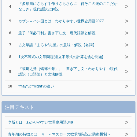
『多摩川にさらす手作りさらさらに 何そこの児のここだか
>
4
なしき』現代語訳と解説
>
5
カザン＝ハン国とは わかりやすい世界史用語2077
>
6
孟子『何必曰利』書き下し文・現代語訳と解説
>
7
古文単語「まろや/丸屋」の意味・解説【名詞】
>
8
1次不等式の文章問題[連立不等式の計算を含む問題]
『蟷螂之斧（蟷螂の斧）』 書き下し文・わかりやすい現代
>
9
語訳（口語訳）と文法解説
>
10
"may"と"might"の違い
注目テキスト
>
李斯とは わかりやすい世界史用語349
>
青年期の特徴とは ４ ＜マズローの欲求段階説と防衛機制＞