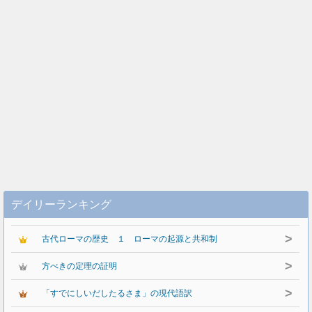
デイリーランキング
>
古代ローマの歴史 １ ローマの起源と共和制
>
方べきの定理の証明
>
「すでにしいだしたるさま」の現代語訳