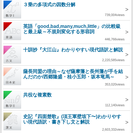
３乗の多項式の因数分解
>
739,004views
英語「good,bad,many,much,little」の比較級
と最上級～不規則変化する形容詞
>
446,766views
十訓抄『大江山』わかりやすい現代語訳と解説
>
2,220,585views
薩長同盟の理由～なぜ薩摩藩と長州藩が手を結
んだのか/西郷隆盛・桂小五郎・坂本竜馬～
>
353,020views
共役な複素数
>
112,140views
史記『四面楚歌』(項王軍壁垓下〜)わかりやす
い現代語訳・書き下し文と解説
>
2,603,332views