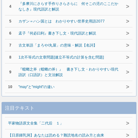
『多摩川にさらす手作りさらさらに 何そこの児のここだか
>
4
なしき』現代語訳と解説
>
5
カザン＝ハン国とは わかりやすい世界史用語2077
>
6
孟子『何必曰利』書き下し文・現代語訳と解説
>
7
古文単語「まろや/丸屋」の意味・解説【名詞】
>
8
1次不等式の文章問題[連立不等式の計算を含む問題]
『蟷螂之斧（蟷螂の斧）』 書き下し文・わかりやすい現代
>
9
語訳（口語訳）と文法解説
>
10
"may"と"might"の違い
注目テキスト
>
平家物語原文全集「二代后 １」
>
【日原鍾乳洞】あなたは読める？難読地名の読み方と由来