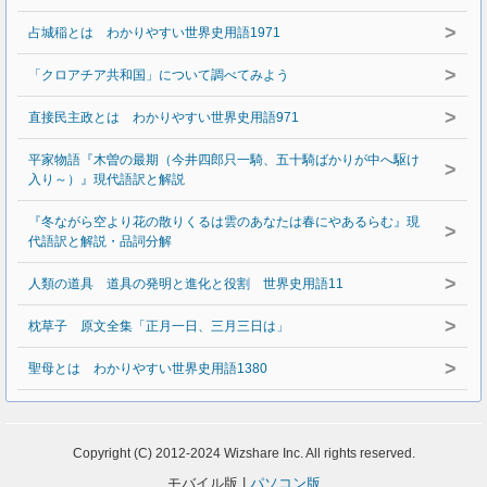
>
占城稲とは わかりやすい世界史用語1971
>
「クロアチア共和国」について調べてみよう
>
直接民主政とは わかりやすい世界史用語971
平家物語『木曽の最期（今井四郎只一騎、五十騎ばかりが中へ駆け
>
入り～）』現代語訳と解説
『冬ながら空より花の散りくるは雲のあなたは春にやあるらむ』現
>
代語訳と解説・品詞分解
>
人類の道具 道具の発明と進化と役割 世界史用語11
>
枕草子 原文全集「正月一日、三月三日は」
>
聖母とは わかりやすい世界史用語1380
Copyright (C) 2012-2024 Wizshare Inc. All rights reserved.
モバイル版 |
パソコン版