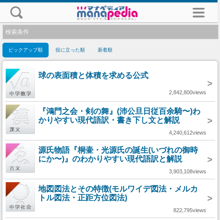
検索条件
ピックアップ順
役に立った順
新着順
球の表面積と体積を求める公式
>
2,842,800views
『鴻門之会・剣の舞』(沛公旦日従百余騎〜)わ
かりやすい現代語訳・書き下し文と解説
>
4,240,612views
源氏物語『桐壷・光源氏の誕生(いづれの御時
にか〜)』のわかりやすい現代語訳と解説
>
3,903,108views
地図図法とその特徴(モルワイデ図法・メルカ
トル図法・正距方位図法)
>
822,795views