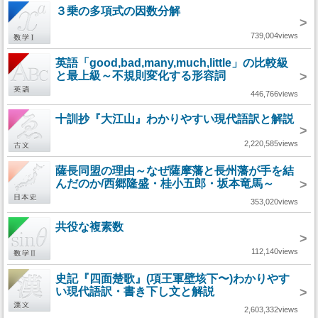
３乗の多項式の因数分解
>
739,004views
英語「good,bad,many,much,little」の比較級
と最上級～不規則変化する形容詞
>
446,766views
十訓抄『大江山』わかりやすい現代語訳と解説
>
2,220,585views
薩長同盟の理由～なぜ薩摩藩と長州藩が手を結
んだのか/西郷隆盛・桂小五郎・坂本竜馬～
>
353,020views
共役な複素数
>
112,140views
史記『四面楚歌』(項王軍壁垓下〜)わかりやす
い現代語訳・書き下し文と解説
>
2,603,332views