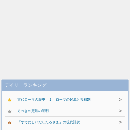
デイリーランキング
>
古代ローマの歴史 １ ローマの起源と共和制
>
方べきの定理の証明
>
「すでにしいだしたるさま」の現代語訳