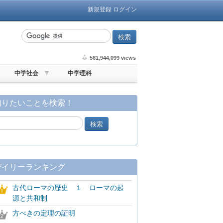
新規登録
ログイン
561,944,099 views
中学社会
中学理科
知りたいことを検索！
デイリーランキング
古代ローマの歴史 １ ローマの起
源と共和制
方べきの定理の証明