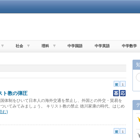
社会
理科
中学国語
中学英語
中学数学
前
1
スト教の弾圧
鎖国体制をひいて日本人の海外交通を禁止し、外国との外交・貿易を
ついてみてみましょう。 キリスト教の禁止 徳川家康の時代、はじめ
読む)
前
1