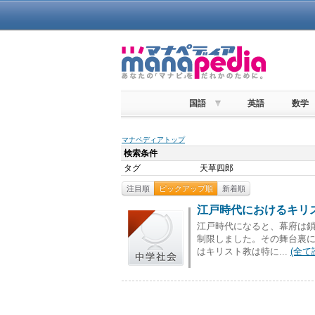
国語
英語
数学
マナペディアトップ
検索条件
タグ
天草四郎
注目順
ピックアップ順
新着順
江戸時代におけるキリ
江戸時代になると、幕府は
制限しました。その舞台裏に
はキリスト教は特に...
(全て