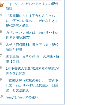
「すでにしいだしたるさま」の現代
語訳
4
『多摩川にさらす手作りさらさら
に 何そこの児のここだかなしき』
現代語訳と解説
5
カザン＝ハン国とは わかりやすい
世界史用語2077
6
孟子『何必曰利』書き下し文・現代
語訳と解説
7
古文単語「まろや/丸屋」の意味・解
説【名詞】
8
1次不等式の文章問題[連立不等式の計
算を含む問題]
9
『蟷螂之斧（蟷螂の斧）』 書き下
し文・わかりやすい現代語訳（口語
訳）と文法解説
10
"may"と"might"の違い