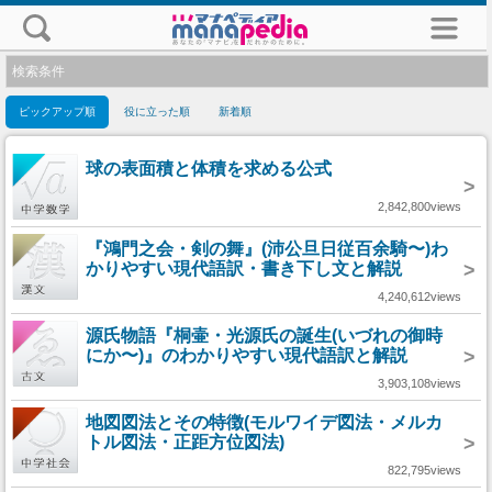
検索条件
ピックアップ順
役に立った順
新着順
球の表面積と体積を求める公式
>
2,842,800views
『鴻門之会・剣の舞』(沛公旦日従百余騎〜)わ
かりやすい現代語訳・書き下し文と解説
>
4,240,612views
源氏物語『桐壷・光源氏の誕生(いづれの御時
にか〜)』のわかりやすい現代語訳と解説
>
3,903,108views
地図図法とその特徴(モルワイデ図法・メルカ
トル図法・正距方位図法)
>
822,795views