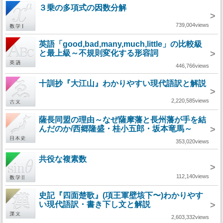
３乗の多項式の因数分解
>
739,004views
英語「good,bad,many,much,little」の比較級
と最上級～不規則変化する形容詞
>
446,766views
十訓抄『大江山』わかりやすい現代語訳と解説
>
2,220,585views
薩長同盟の理由～なぜ薩摩藩と長州藩が手を結
んだのか/西郷隆盛・桂小五郎・坂本竜馬～
>
353,020views
共役な複素数
>
112,140views
史記『四面楚歌』(項王軍壁垓下〜)わかりやす
い現代語訳・書き下し文と解説
>
2,603,332views