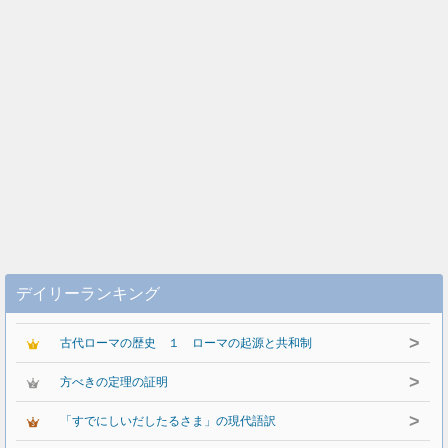
デイリーランキング
>
古代ローマの歴史 １ ローマの起源と共和制
>
方べきの定理の証明
>
「すでにしいだしたるさま」の現代語訳