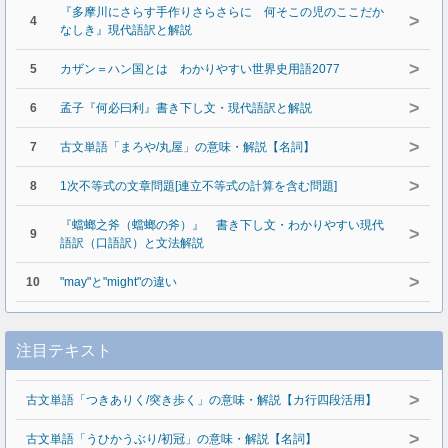
『多摩川にさらす手作りさらさらに 何そこの児のここだか
>
4
なしき』現代語訳と解説
>
5
カザン＝ハン国とは わかりやすい世界史用語2077
>
6
孟子『何必曰利』書き下し文・現代語訳と解説
>
7
古文単語「まろや/丸屋」の意味・解説【名詞】
>
8
1次不等式の文章問題[連立不等式の計算を含む問題]
『蟷螂之斧（蟷螂の斧）』 書き下し文・わかりやすい現代
>
9
語訳（口語訳）と文法解説
>
10
"may"と"might"の違い
注目テキスト
>
古文単語「つきありく/突き歩く」の意味・解説【カ行四段活用】
>
古文単語「うひかうぶり/初冠」の意味・解説【名詞】