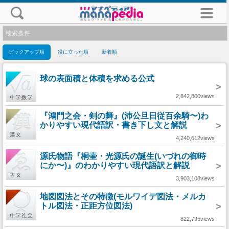
検索条件
ピックアップ順
役に立った順
新着順
球の表面積と体積を求める公式
>
2,842,800views
『鴻門之会・剣の舞』(沛公旦日従百余騎〜)わ
かりやすい現代語訳・書き下し文と解説
>
4,240,612views
源氏物語『桐壷・光源氏の誕生(いづれの御時
にか〜)』のわかりやすい現代語訳と解説
>
3,903,108views
地図図法とその特徴(モルワイデ図法・メルカ
トル図法・正距方位図法)
>
822,795views