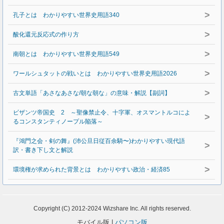
>
孔子とは わかりやすい世界史用語340
>
酸化還元反応式の作り方
>
南朝とは わかりやすい世界史用語549
>
ワールシュタットの戦いとは わかりやすい世界史用語2026
>
古文単語「あさなあさな/朝な朝な」の意味・解説【副詞】
ビザンツ帝国史 2 ～聖像禁止令、十字軍、オスマントルコによ
>
るコンスタンティノープル陥落～
『鴻門之会・剣の舞』(沛公旦日従百余騎〜)わかりやすい現代語
>
訳・書き下し文と解説
>
環境権が求められた背景とは わかりやすい政治・経済85
Copyright (C) 2012-2024 Wizshare Inc. All rights reserved.
モバイル版 |
パソコン版