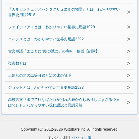
『ガルガンチュアとパンタグリュエルの物語』とは わかりやすい
>
世界史用語2518
>
フェイディアスとは わかりやすい世界史用語1029
>
コルテスとは わかりやすい世界史用語2292
>
古文単語「まことに/実に/誠に」の意味・解説【副詞】
>
複素数とは
>
三角形の角の二等分線と辺の比の証明
>
ジョットとは わかりやすい世界史用語2523
高校古文『出でて往なばたれか別れの難からむありしにまさる今日
>
は悲しも』わかりやすい現代語訳と品詞分解
Copyright (C) 2012-2026 Wizshare Inc. All rights reserved.
モバイル版 |
パソコン版