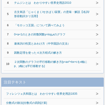
>
4
テムジンとは わかりやすい世界史用語2010
古文単語「じゃくまく/せきばく/寂寞」の意味・解説【名詞/
>
5
形容動詞タリ活用】
>
6
「モロッコ王国」について調べてみよう
>
7
0<a<1のときの対数関数y=logₐxのグラフ
>
8
連体詞の性質とみわけ方（中学国語の文法）
>
9
因数定理を使った４次方程式の解き方
２次関数のグラフの平行移動の解き方[y=ax²+bx+cをx軸に
>
10
p、y軸にq平行移動する]
注目テキスト
>
フィレンツェ共和国とは わかりやすい世界史用語1835
>
分数式の除法[分数式の四則計算]