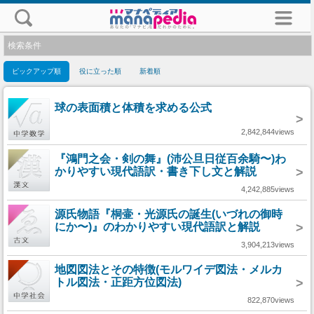
検索条件
ピックアップ順
役に立った順
新着順
球の表面積と体積を求める公式
>
2,842,844views
『鴻門之会・剣の舞』(沛公旦日従百余騎〜)わ
かりやすい現代語訳・書き下し文と解説
>
4,242,885views
源氏物語『桐壷・光源氏の誕生(いづれの御時
にか〜)』のわかりやすい現代語訳と解説
>
3,904,213views
地図図法とその特徴(モルワイデ図法・メルカ
トル図法・正距方位図法)
>
822,870views