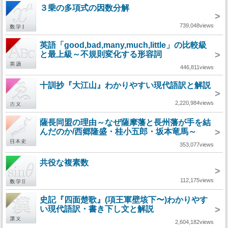
３乗の多項式の因数分解
>
739,048views
英語「good,bad,many,much,little」の比較級
と最上級～不規則変化する形容詞
>
446,811views
十訓抄『大江山』わかりやすい現代語訳と解説
>
2,220,984views
薩長同盟の理由～なぜ薩摩藩と長州藩が手を結
んだのか/西郷隆盛・桂小五郎・坂本竜馬～
>
353,077views
共役な複素数
>
112,175views
史記『四面楚歌』(項王軍壁垓下〜)わかりやす
い現代語訳・書き下し文と解説
>
2,604,182views