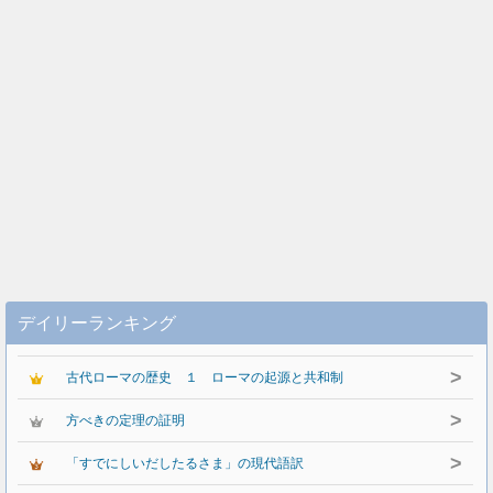
デイリーランキング
>
古代ローマの歴史 １ ローマの起源と共和制
>
方べきの定理の証明
>
「すでにしいだしたるさま」の現代語訳