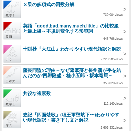
３乗の多項式の因数分解
>
739,004views
英語「good,bad,many,much,little」の比較級
と最上級～不規則変化する形容詞
>
446,766views
十訓抄『大江山』わかりやすい現代語訳と解説
>
2,220,585views
薩長同盟の理由～なぜ薩摩藩と長州藩が手を結
んだのか/西郷隆盛・桂小五郎・坂本竜馬～
>
353,020views
共役な複素数
>
112,140views
史記『四面楚歌』(項王軍壁垓下〜)わかりやす
い現代語訳・書き下し文と解説
>
2,603,332views