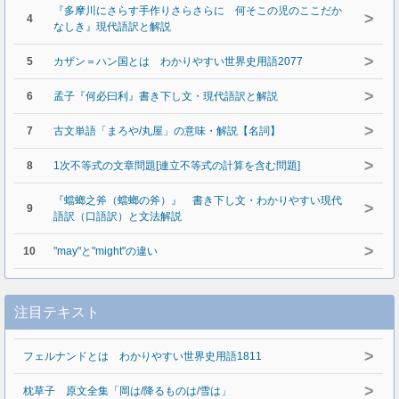
『多摩川にさらす手作りさらさらに 何そこの児のここだか
>
4
なしき』現代語訳と解説
>
5
カザン＝ハン国とは わかりやすい世界史用語2077
>
6
孟子『何必曰利』書き下し文・現代語訳と解説
>
7
古文単語「まろや/丸屋」の意味・解説【名詞】
>
8
1次不等式の文章問題[連立不等式の計算を含む問題]
『蟷螂之斧（蟷螂の斧）』 書き下し文・わかりやすい現代
>
9
語訳（口語訳）と文法解説
>
10
"may"と"might"の違い
注目テキスト
>
フェルナンドとは わかりやすい世界史用語1811
>
枕草子 原文全集「岡は/降るものは/雪は」