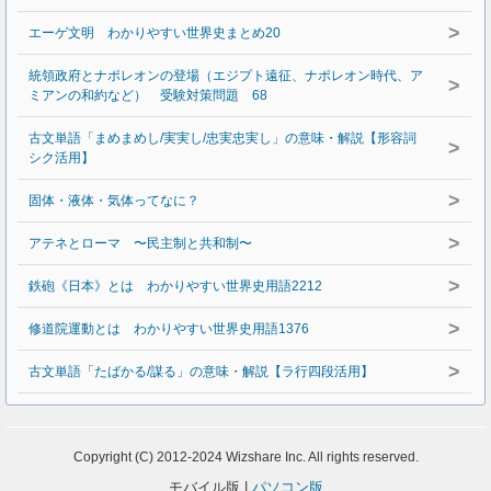
>
エーゲ文明 わかりやすい世界史まとめ20
統領政府とナポレオンの登場（エジプト遠征、ナポレオン時代、ア
>
ミアンの和約など） 受験対策問題 68
古文単語「まめまめし/実実し/忠実忠実し」の意味・解説【形容詞
>
シク活用】
>
固体・液体・気体ってなに？
>
アテネとローマ 〜民主制と共和制〜
>
鉄砲《日本》とは わかりやすい世界史用語2212
>
修道院運動とは わかりやすい世界史用語1376
>
古文単語「たばかる/謀る」の意味・解説【ラ行四段活用】
Copyright (C) 2012-2024 Wizshare Inc. All rights reserved.
モバイル版 |
パソコン版