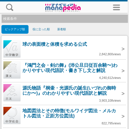
検索条件
ピックアップ順
役に立った順
新着順
球の表面積と体積を求める公式
>
2,842,800views
『鴻門之会・剣の舞』(沛公旦日従百余騎〜)わ
かりやすい現代語訳・書き下し文と解説
>
4,240,612views
源氏物語『桐壷・光源氏の誕生(いづれの御時
にか〜)』のわかりやすい現代語訳と解説
>
3,903,108views
地図図法とその特徴(モルワイデ図法・メルカ
トル図法・正距方位図法)
>
822,795views