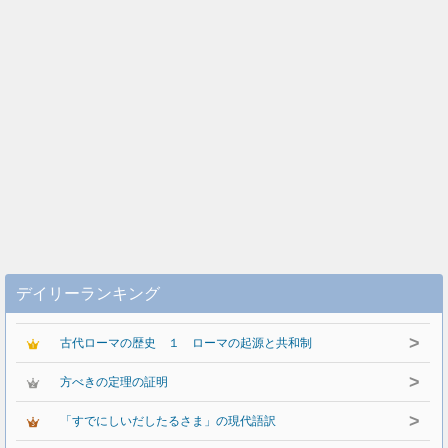
デイリーランキング
>
古代ローマの歴史 １ ローマの起源と共和制
>
方べきの定理の証明
>
「すでにしいだしたるさま」の現代語訳