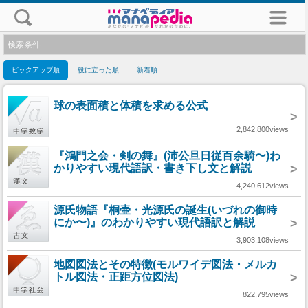
検索条件
ピックアップ順
役に立った順
新着順
球の表面積と体積を求める公式
>
2,842,800views
『鴻門之会・剣の舞』(沛公旦日従百余騎〜)わ
かりやすい現代語訳・書き下し文と解説
>
4,240,612views
源氏物語『桐壷・光源氏の誕生(いづれの御時
にか〜)』のわかりやすい現代語訳と解説
>
3,903,108views
地図図法とその特徴(モルワイデ図法・メルカ
トル図法・正距方位図法)
>
822,795views