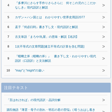
『多摩川にさらす手作りさらさらに 何そこの児のここだか
>
4
なしき』現代語訳と解説
>
5
カザン＝ハン国とは わかりやすい世界史用語2077
>
6
孟子『何必曰利』書き下し文・現代語訳と解説
>
7
古文単語「まろや/丸屋」の意味・解説【名詞】
>
8
1次不等式の文章問題[連立不等式の計算を含む問題]
『蟷螂之斧（蟷螂の斧）』 書き下し文・わかりやすい現代
>
9
語訳（口語訳）と文法解説
>
10
"may"と"might"の違い
注目テキスト
>
「言はれければ」の現代語訳・品詞分解
源氏物語『薄雲・母子の別れ・明石の君の苦悩』( 暗うおはし着き