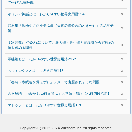
>
て〜)の品詞分解
>
ギリシア神話とは わかりやすい世界史用語994
沙石集『歌ゆえに命を失ふ事（天徳の御歌合のとき〜）』の品詞分
>
解
２次関数y=x²-2x+aについて、最大値と最小値と定義域から定数aの
>
値を求める問題
>
軍機処とは わかりやすい世界史用語2452
>
スフィンクスとは 世界史用語142
>
『春暁（春眠暁を覚えず）』テストで出題されそうな問題
>
古文単語「いきかよふ/行き通ふ」の意味・解説【ハ行四段活用】
>
マトゥラーとは わかりやすい世界史用語819
Copyright (C) 2012-2024 Wizshare Inc. All rights reserved.