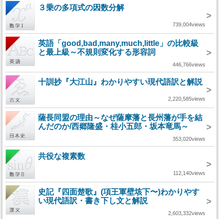
３乗の多項式の因数分解
>
739,004views
英語「good,bad,many,much,little」の比較級
と最上級～不規則変化する形容詞
>
446,766views
十訓抄『大江山』わかりやすい現代語訳と解説
>
2,220,585views
薩長同盟の理由～なぜ薩摩藩と長州藩が手を結
んだのか/西郷隆盛・桂小五郎・坂本竜馬～
>
353,020views
共役な複素数
>
112,140views
史記『四面楚歌』(項王軍壁垓下〜)わかりやす
い現代語訳・書き下し文と解説
>
2,603,332views