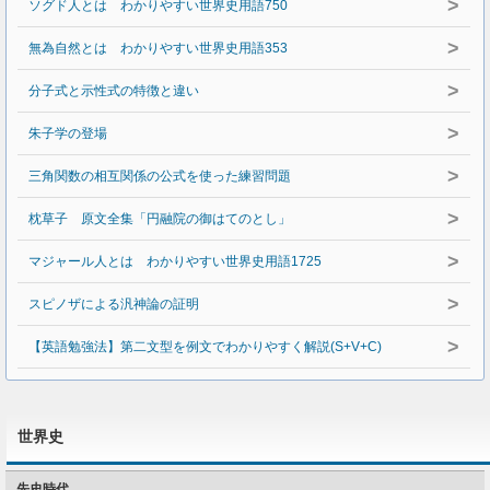
>
ソグド人とは わかりやすい世界史用語750
>
無為自然とは わかりやすい世界史用語353
>
分子式と示性式の特徴と違い
>
朱子学の登場
>
三角関数の相互関係の公式を使った練習問題
>
枕草子 原文全集「円融院の御はてのとし」
>
マジャール人とは わかりやすい世界史用語1725
>
スピノザによる汎神論の証明
>
【英語勉強法】第二文型を例文でわかりやすく解説(S+V+C)
世界史
先史時代