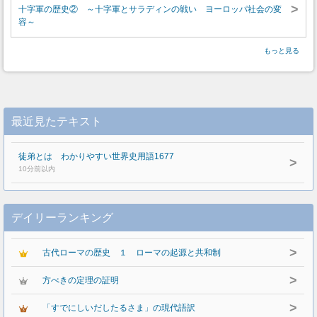
>
十字軍の歴史② ～十字軍とサラディンの戦い ヨーロッパ社会の変
容～
もっと見る
最近見たテキスト
徒弟とは わかりやすい世界史用語1677
>
10分前以内
デイリーランキング
>
古代ローマの歴史 １ ローマの起源と共和制
>
方べきの定理の証明
>
「すでにしいだしたるさま」の現代語訳