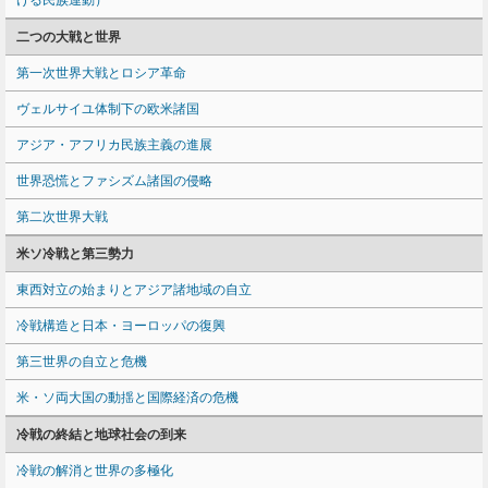
ける民族運動）
二つの大戦と世界
第一次世界大戦とロシア革命
ヴェルサイユ体制下の欧米諸国
アジア・アフリカ民族主義の進展
世界恐慌とファシズム諸国の侵略
第二次世界大戦
米ソ冷戦と第三勢力
東西対立の始まりとアジア諸地域の自立
冷戦構造と日本・ヨーロッパの復興
第三世界の自立と危機
米・ソ両大国の動揺と国際経済の危機
冷戦の終結と地球社会の到来
冷戦の解消と世界の多極化