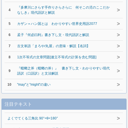
『多摩川にさらす手作りさらさらに 何そこの児のここだか
>
4
なしき』現代語訳と解説
>
5
カザン＝ハン国とは わかりやすい世界史用語2077
>
6
孟子『何必曰利』書き下し文・現代語訳と解説
>
7
古文単語「まろや/丸屋」の意味・解説【名詞】
>
8
1次不等式の文章問題[連立不等式の計算を含む問題]
『蟷螂之斧（蟷螂の斧）』 書き下し文・わかりやすい現代
>
9
語訳（口語訳）と文法解説
>
10
"may"と"might"の違い
注目テキスト
>
よくでてくる三角比 90°<θ<180°