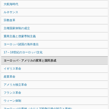
大航海時代
ルネサンス
宗教改革
主権国家体制の成立
重商主義と啓蒙専制主義
ヨーロッパ諸国の海外進出
17～18世紀のヨーロッパ文化
ヨーロッパ・アメリカの変革と国民形成
イギリス革命
産業革命
アメリカ独立革命
フランス革命
ウィーン体制
ヨーロッパの再編（クリミア戦争以後の対立と再編）