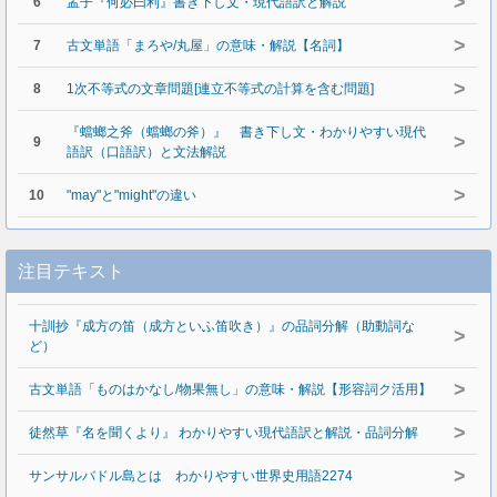
>
6
孟子『何必曰利』書き下し文・現代語訳と解説
>
7
古文単語「まろや/丸屋」の意味・解説【名詞】
>
8
1次不等式の文章問題[連立不等式の計算を含む問題]
『蟷螂之斧（蟷螂の斧）』 書き下し文・わかりやすい現代
>
9
語訳（口語訳）と文法解説
>
10
"may"と"might"の違い
注目テキスト
十訓抄『成方の笛（成方といふ笛吹き）』の品詞分解（助動詞な
>
ど）
>
古文単語「ものはかなし/物果無し」の意味・解説【形容詞ク活用】
>
徒然草『名を聞くより』 わかりやすい現代語訳と解説・品詞分解
>
サンサルバドル島とは わかりやすい世界史用語2274