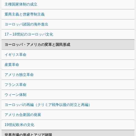
主権国家体制の成立
重商主義と啓蒙専制主義
ヨーロッパ諸国の海外進出
17～18世紀のヨーロッパ文化
ヨーロッパ・アメリカの変革と国民形成
イギリス革命
産業革命
アメリカ独立革命
フランス革命
ウィーン体制
ヨーロッパの再編（クリミア戦争以後の対立と再編）
アメリカ合衆国の発展
19世紀欧米の文化
世界市場の形成とアジア諸国