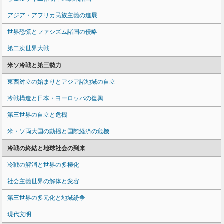
アジア・アフリカ民族主義の進展
世界恐慌とファシズム諸国の侵略
第二次世界大戦
米ソ冷戦と第三勢力
東西対立の始まりとアジア諸地域の自立
冷戦構造と日本・ヨーロッパの復興
第三世界の自立と危機
米・ソ両大国の動揺と国際経済の危機
冷戦の終結と地球社会の到来
冷戦の解消と世界の多極化
社会主義世界の解体と変容
第三世界の多元化と地域紛争
現代文明