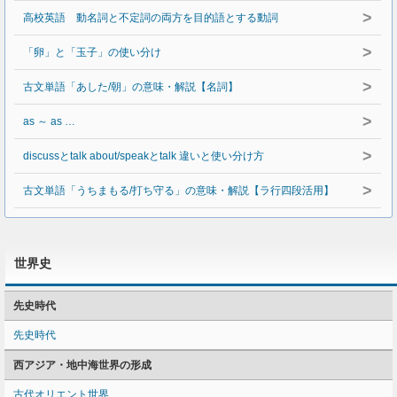
>
高校英語 動名詞と不定詞の両方を目的語とする動詞
>
「卵」と「玉子」の使い分け
>
古文単語「あした/朝」の意味・解説【名詞】
>
as ～ as …
>
discussとtalk about/speakとtalk 違いと使い分け方
>
古文単語「うちまもる/打ち守る」の意味・解説【ラ行四段活用】
世界史
先史時代
先史時代
西アジア・地中海世界の形成
古代オリエント世界