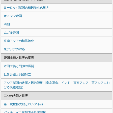
ヨーロッパ諸国の植民地化の動き
オスマン帝国
清朝
ムガル帝国
東南アジアの植民地化
東アジアの対応
帝国主義と世界の変容
帝国主義と列強の展開
世界分割と列強対立
アジア諸国の改革と民族運動（辛亥革命、インド、東南アジア、西アジアにお
ける民族運動）
二つの大戦と世界
第一次世界大戦とロシア革命
ヴェルサイユ体制下の欧米諸国