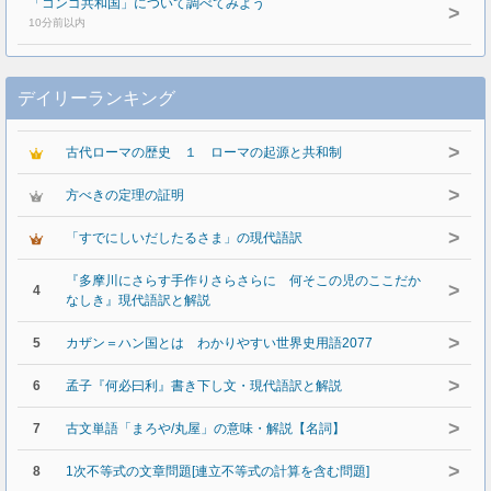
「コンゴ共和国」について調べてみよう
>
10分前以内
デイリーランキング
>
古代ローマの歴史 １ ローマの起源と共和制
>
方べきの定理の証明
>
「すでにしいだしたるさま」の現代語訳
『多摩川にさらす手作りさらさらに 何そこの児のここだか
>
4
なしき』現代語訳と解説
>
5
カザン＝ハン国とは わかりやすい世界史用語2077
>
6
孟子『何必曰利』書き下し文・現代語訳と解説
>
7
古文単語「まろや/丸屋」の意味・解説【名詞】
>
8
1次不等式の文章問題[連立不等式の計算を含む問題]