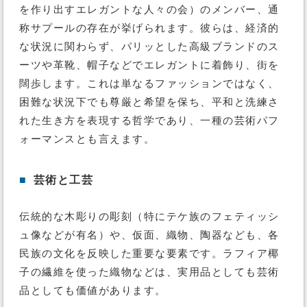
を作り出すエレガントな人々の会）のメンバー、通
称サプールの存在が挙げられます。彼らは、経済的
な状況に関わらず、パリッとした高級ブランドのス
ーツや革靴、帽子などでエレガントに着飾り、街を
闊歩します。これは単なるファッションではなく、
困難な状況下でも尊厳と希望を保ち、平和と洗練さ
れた生き方を表現する哲学であり、一種の芸術パフ
ォーマンスとも言えます。
■
芸術と工芸
伝統的な木彫りの彫刻（特にテケ族のフェティッシ
ュ像などが有名）や、仮面、織物、陶器なども、各
民族の文化を反映した重要な要素です。ラフィア椰
子の繊維を使った織物などは、実用品としても芸術
品としても価値があります。