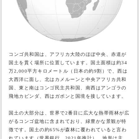
コンゴ共和国は、アフリカ大陸のほぼ中央、赤道が
国土を貫く場所に位置しています。国土面積は約34
万2,000平方キロメートル（日本の約9割）で、西は
大西洋に面し、北はカメルーンと中央アフリカ共和
国、東と南はコンゴ民主共和国、南西はアンゴラの
飛地カビンダ、西はガボンと国境を接しています。
国土の大部分は、世界で2番目に広大な熱帯雨林が広
がるコンゴ盆地に含まれており、緑豊かな景観が特
徴です。国土の約65%が森林に覆われていると言わ
れています（世界銀行、2021年推計）。地形は主