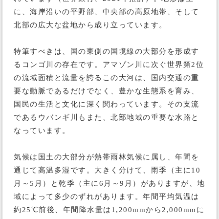
に、海岸沿いの平野部、中央部の高原地帯、そして
北部の広大な盆地から成り立っています。
特筆すべきは、国の東側の国境線の大部分を形成す
るコンゴ川の存在です。アマゾン川に次ぐ世界第2位
の流域面積と流量を誇るこの大河は、国内交通の重
要な動脈であるだけでなく、豊かな生態系を育み、
国民の生活と文化に深く関わっています。その支流
であるウバンギ川もまた、北部地域の重要な水路と
なっています。
気候は国土の大部分が熱帯雨林気候に属し、年間を
通じて高温多湿です。大きく分けて、雨季（主に10
月～5月）と乾季（主に6月～9月）がありますが、地
域によって多少のずれがあります。年間平均気温は
約25℃前後、年間降水量は1,200mmから2,000mmに