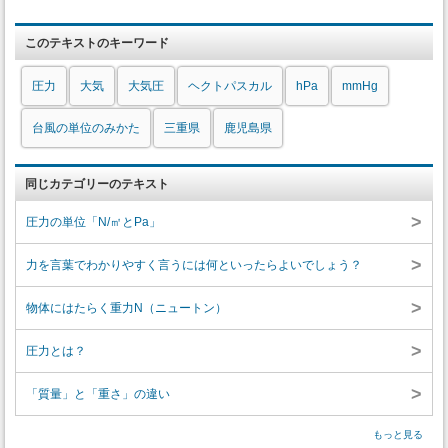
このテキストのキーワード
圧力
大気
大気圧
ヘクトパスカル
hPa
mmHg
台風の単位のみかた
三重県
鹿児島県
同じカテゴリーのテキスト
>
圧力の単位「N/㎡とPa」
>
力を言葉でわかりやすく言うには何といったらよいでしょう？
>
物体にはたらく重力N（ニュートン）
>
圧力とは？
>
「質量」と「重さ」の違い
もっと見る