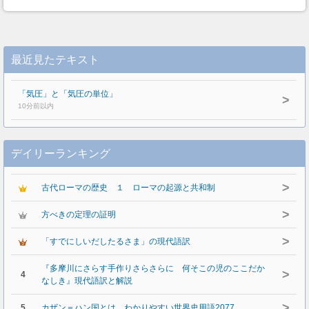
最近見たテキスト
「気圧」と「気圧の単位」
>
10分前以内
デイリーランキング
>
古代ローマの歴史 １ ローマの起源と共和制
>
方べきの定理の証明
>
「すでにしいだしたるさま」の現代語訳
『多摩川にさらす手作りさらさらに 何そこの児のここだか
>
4
なしき』現代語訳と解説
>
5
カザン＝ハン国とは わかりやすい世界史用語2077