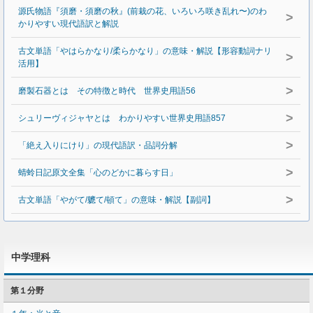
源氏物語『須磨・須磨の秋』(前栽の花、いろいろ咲き乱れ〜)のわ
>
かりやすい現代語訳と解説
古文単語「やはらかなり/柔らかなり」の意味・解説【形容動詞ナリ
>
活用】
>
磨製石器とは その特徴と時代 世界史用語56
>
シュリーヴィジャヤとは わかりやすい世界史用語857
>
「絶え入りにけり」の現代語訳・品詞分解
>
蜻蛉日記原文全集「心のどかに暮らす日」
>
古文単語「やがて/軈て/頓て」の意味・解説【副詞】
中学理科
第１分野