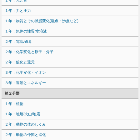
１年：光と音
１年：力と圧力
１年：物質とその状態変化(融点・沸点など)
１年：気体の性質/水溶液
２年：電流/磁界
２年：化学変化と原子・分子
２年：酸化と還元
３年：化学変化・イオン
３年：運動とエネルギー
第２分野
１年：植物
１年：地層/火山/地震
２年：動物の体のしくみ
２年：動物の仲間と進化