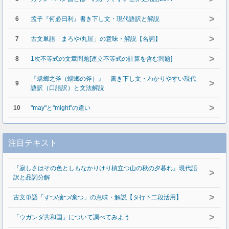
>
6
孟子『何必曰利』書き下し文・現代語訳と解説
>
7
古文単語「まろや/丸屋」の意味・解説【名詞】
>
8
1次不等式の文章問題[連立不等式の計算を含む問題]
『蟷螂之斧（蟷螂の斧）』 書き下し文・わかりやすい現代
>
9
語訳（口語訳）と文法解説
>
10
"may"と"might"の違い
注目テキスト
『寂しさはその色としもなかりけり槙立つ山の秋の夕暮れ』現代語
>
訳と品詞分解
>
古文単語「すつ/捨つ/棄つ」の意味・解説【タ行下二段活用】
>
「ウガンダ共和国」について調べてみよう