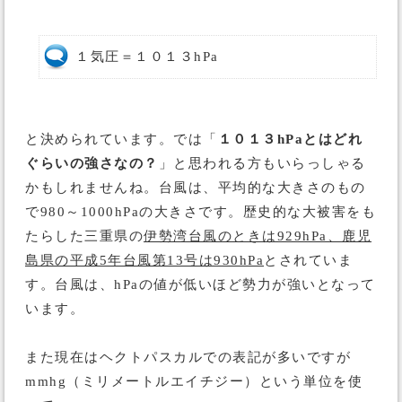
１気圧＝１０１３hPa
と決められています。では「
１０１３hPaとはどれ
ぐらいの強さなの？
」と思われる方もいらっしゃる
かもしれませんね。台風は、平均的な大きさのもの
で980～1000hPaの大きさです。歴史的な大被害をも
たらした三重県の
伊勢湾台風のときは929hPa、鹿児
島県の平成5年台風第13号は930hPa
とされていま
す。台風は、hPaの値が低いほど勢力が強いとなって
います。
また現在はヘクトパスカルでの表記が多いですが
mmhg（ミリメートルエイチジー）という単位を使