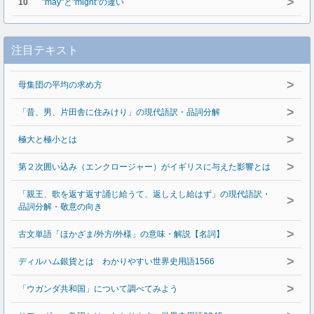
>
10
"may"と"might"の違い
注目テキスト
>
母集団の平均の求め方
>
「昔、男、片田舎に住みけり」の現代語訳・品詞分解
>
極大と極小とは
>
第２次囲い込み（エンクロージャー）がイギリスに与えた影響とは
「親王、歌を返す返す誦じ給うて、返しえし給はず」の現代語訳・
>
品詞分解・敬意の向き
>
古文単語「ほかざま/外方/外様」の意味・解説【名詞】
>
ディルハム銀貨とは わかりやすい世界史用語1566
>
「ウガンダ共和国」について調べてみよう