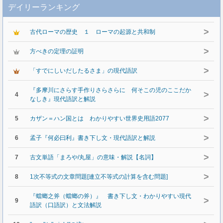
デイリーランキング
>
古代ローマの歴史 １ ローマの起源と共和制
>
方べきの定理の証明
>
「すでにしいだしたるさま」の現代語訳
『多摩川にさらす手作りさらさらに 何そこの児のここだか
>
4
なしき』現代語訳と解説
>
5
カザン＝ハン国とは わかりやすい世界史用語2077
>
6
孟子『何必曰利』書き下し文・現代語訳と解説
>
7
古文単語「まろや/丸屋」の意味・解説【名詞】
>
8
1次不等式の文章問題[連立不等式の計算を含む問題]
『蟷螂之斧（蟷螂の斧）』 書き下し文・わかりやすい現代
>
9
語訳（口語訳）と文法解説