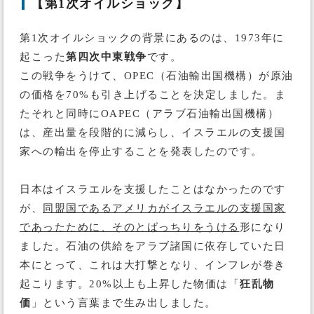
【第1次オイルショック】
第1次オイルショックの背景にあるのは、1973年に
起こった
第四次中東戦争
です。
この戦争をうけて、OPEC（石油輸出国機構）が原油
の価格を70%も引き上げることを決定しました。ま
たそれと同時にOAPEC（アラブ石油輸出国機構）
は、産出量を段階的に減らし、イスラエルの支援国
家への輸出を停止することを発表したのです。
日本はイスラエルを支援したことはなかったのです
が、
同盟国であるアメリカがイスラエルの支援国家
であったために、そのとばっちりをうける
形になり
ました。石油の供給をアラブ諸国に依存していた日
本にとって、これは大打撃となり、インフレが巻き
起こります。20%以上も上昇した物価は「
狂乱物
価
」という言葉まで生み出しました。