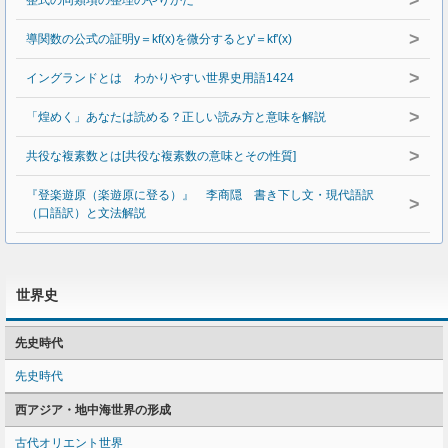
>
整式の同類項の整理のやりかた
>
導関数の公式の証明y＝kf(x)を微分するとy'＝kf'(x)
>
イングランドとは わかりやすい世界史用語1424
>
「煌めく」あなたは読める？正しい読み方と意味を解説
>
共役な複素数とは[共役な複素数の意味とその性質]
『登楽遊原（楽遊原に登る）』 李商隠 書き下し文・現代語訳
>
（口語訳）と文法解説
世界史
先史時代
先史時代
西アジア・地中海世界の形成
古代オリエント世界