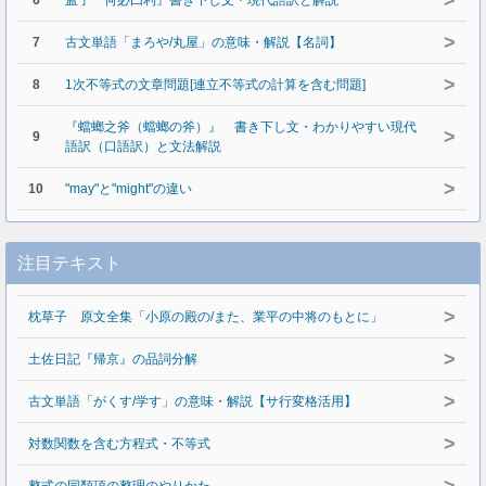
>
6
孟子『何必曰利』書き下し文・現代語訳と解説
>
7
古文単語「まろや/丸屋」の意味・解説【名詞】
>
8
1次不等式の文章問題[連立不等式の計算を含む問題]
『蟷螂之斧（蟷螂の斧）』 書き下し文・わかりやすい現代
>
9
語訳（口語訳）と文法解説
>
10
"may"と"might"の違い
注目テキスト
>
枕草子 原文全集「小原の殿の/また、業平の中将のもとに」
>
土佐日記『帰京』の品詞分解
>
古文単語「がくす/学す」の意味・解説【サ行変格活用】
>
対数関数を含む方程式・不等式