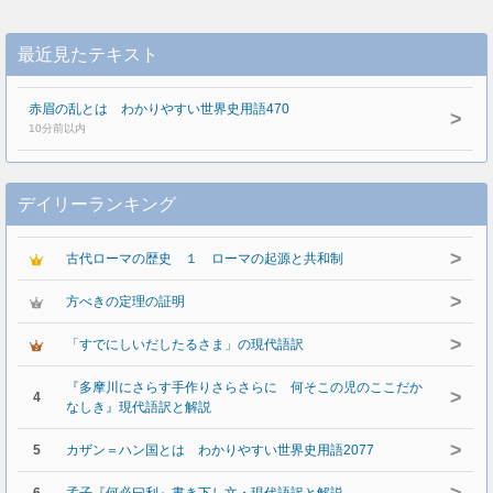
最近見たテキスト
赤眉の乱とは わかりやすい世界史用語470
>
10分前以内
デイリーランキング
>
古代ローマの歴史 １ ローマの起源と共和制
>
方べきの定理の証明
>
「すでにしいだしたるさま」の現代語訳
『多摩川にさらす手作りさらさらに 何そこの児のここだか
>
4
なしき』現代語訳と解説
>
5
カザン＝ハン国とは わかりやすい世界史用語2077