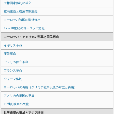
主権国家体制の成立
重商主義と啓蒙専制主義
ヨーロッパ諸国の海外進出
17～18世紀のヨーロッパ文化
ヨーロッパ・アメリカの変革と国民形成
イギリス革命
産業革命
アメリカ独立革命
フランス革命
ウィーン体制
ヨーロッパの再編（クリミア戦争以後の対立と再編）
アメリカ合衆国の発展
19世紀欧米の文化
世界市場の形成とアジア諸国