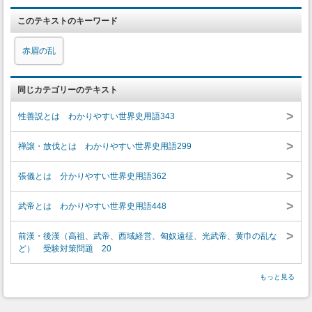
このテキストのキーワード
赤眉の乱
同じカテゴリーのテキスト
>
性善説とは わかりやすい世界史用語343
>
禅譲・放伐とは わかりやすい世界史用語299
>
張儀とは 分かりやすい世界史用語362
>
武帝とは わかりやすい世界史用語448
>
前漢・後漢（高祖、武帝、西域経営、匈奴遠征、光武帝、黄巾の乱な
ど） 受験対策問題 20
もっと見る