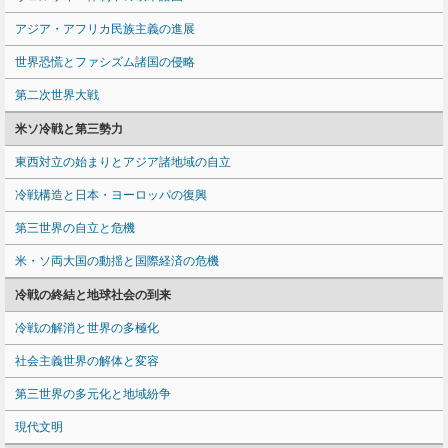
アジア・アフリカ民族主義の進展
世界恐慌とファシズム諸国の侵略
第二次世界大戦
米ソ冷戦と第三勢力
東西対立の始まりとアジア諸地域の自立
冷戦構造と日本・ヨーロッパの復興
第三世界の自立と危機
米・ソ両大国の動揺と国際経済の危機
冷戦の終結と地球社会の到来
冷戦の解消と世界の多極化
社会主義世界の解体と変容
第三世界の多元化と地域紛争
現代文明