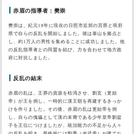
赤眉の指導者：樊崇
樊崇は、紀元18年に現在の日照市近郊の莒県と琅邪
県で自らの反乱を開始しました。彼は泰山を拠点と
し、約1万人の男性を集めることに成功しました。他
の反乱指導者との同盟を結び、力を合わせて地方政
府に対抗しました。
反乱の結末
赤眉の乱は、王莽の資源を枯渇させ、劉玄（更始
帝）が王を倒し、一時的に漢王朝を再建するきっか
けを作りました。その後、赤眉の乱は更始帝を倒
し、自らの傀儡として漢の末裔である少年皇帝劉盆
子を王位につけましたが、統治能力の不足から人々
の反乱を招き、最終的には劉秀（光武帝）が建てた