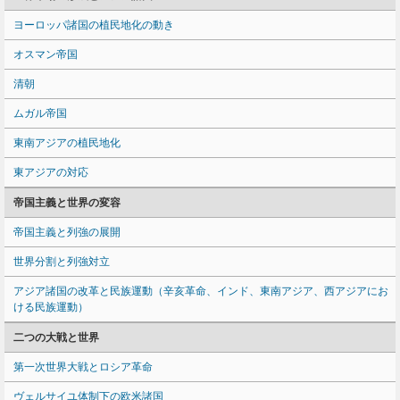
ヨーロッパ諸国の植民地化の動き
オスマン帝国
清朝
ムガル帝国
東南アジアの植民地化
東アジアの対応
帝国主義と世界の変容
帝国主義と列強の展開
世界分割と列強対立
アジア諸国の改革と民族運動（辛亥革命、インド、東南アジア、西アジアにお
ける民族運動）
二つの大戦と世界
第一次世界大戦とロシア革命
ヴェルサイユ体制下の欧米諸国