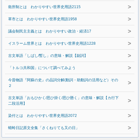
>
衛所制とは わかりやすい世界史用語2115
>
草市とは わかりやすい世界史用語1958
>
議会制民主主義とは わかりやすい政治・経済17
>
イスラーム世界とは わかりやすい世界史用語1228
>
古文単語「しばし/暫し」の意味・解説【副詞】
>
「トルコ共和国」について調べてみよう
今昔物語『阿蘇の史』の品詞分解(動詞・助動詞の活用など）その
>
２
古文単語「おもひかく/思ひ掛く/思ひ懸く」の意味・解説【カ行下
>
二段活用】
>
染付とは わかりやすい世界史用語2072
>
蜻蛉日記原文全集「さくねりても又の日」