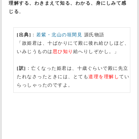
理解する、わきまえて知る、わかる、身にしみて感
じる
。
[出典]
：
若紫・北山の垣間見
源氏物語
「故姫君は、十ばかりにて殿に後れ給ひしほど、
いみじうものは
思ひ知り
給へりしぞかし。」
[訳]
：亡くなった姫君は、十歳ぐらいで殿に先立
たれなさったときには、とても
道理を理解し
てい
らっしゃったのですよ。