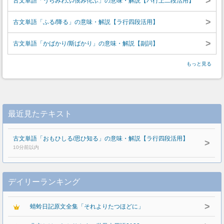
>
古文単語「うらみわぶ/恨み侘ぶ」の意味・解説【バ行上二段活用】
>
古文単語「ふる/降る」の意味・解説【ラ行四段活用】
>
古文単語「かばかり/斯ばかり」の意味・解説【副詞】
もっと見る
最近見たテキスト
古文単語「おもひしる/思ひ知る」の意味・解説【ラ行四段活用】
>
10分前以内
デイリーランキング
>
蜻蛉日記原文全集「それよりたつほどに」