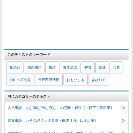
このテキストのキーワード
紫式部
源氏物語
単語
古文単語
解説
意味
若紫
北山の垣間見
ラ行四段活用
おもひしる
思ひ知る
同じカテゴリーのテキスト
>
古文単語「とむ/尋む/求む/覓む」の意味・解説【マ行下二段活用】
>
古文単語「いそぐ/急ぐ」の意味・解説【ガ行四段活用】