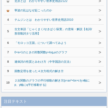
>
北京とは わかりやすい世界史用語2122
>
寧波の乱はなぜ起こったのか
>
4
テムジンとは わかりやすい世界史用語2010
古文単語「じゃくまく/せきばく/寂寞」の意味・解説【名詞/
>
5
形容動詞タリ活用】
>
6
「モロッコ王国」について調べてみよう
>
7
0<a<1のときの対数関数y=logₐxのグラフ
>
8
連体詞の性質とみわけ方（中学国語の文法）
>
9
因数定理を使った４次方程式の解き方
２次関数のグラフの平行移動の解き方[y=ax²+bx+cをx軸に
>
10
p、y軸にq平行移動する]
注目テキスト