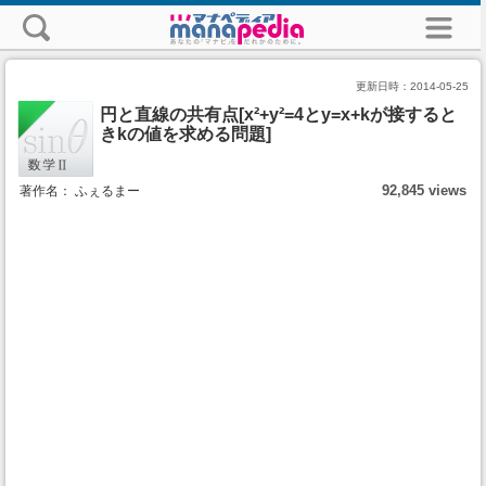
更新日時：
2014-05-25
円と直線の共有点[x²+y²=4とy=x+kが接すると
きkの値を求める問題]
92,845 views
著作名： ふぇるまー