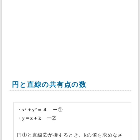
円と直線の共有点の数
・
x²＋y²＝４
ー①
・
y＝x＋k
ー②
円①と直線②が接するとき、kの値を求めなさ