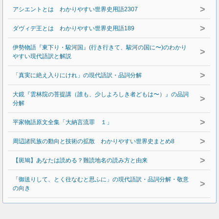
>
アシエントとは わかりやすい世界史用語2307
>
ダヴィデ王とは わかりやすい世界史用語189
伊勢物語『東下り・駿河国』(行き行きて、駿河の国に〜)のわかり
>
やすい現代語訳と解説
>
「真実に絶え入りにけれ」の現代語訳・品詞分解
大鏡『雲林院の菩提講（誰も、少しよろしき者どもは〜）』の品詞
>
分解
>
平家物語原文全集「大納言流罪 １」
>
周辺諸民族の動向と技術の拡散 わかりやすい世界史まとめ8
>
【斑鳩】あなたは読める？難読地名の読み方と由来
「御送りして、とく往なむと思ふに」の現代語訳・品詞分解・敬意
>
の向き