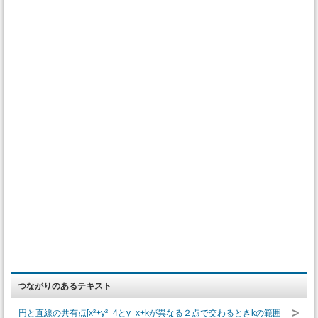
つながりのあるテキスト
>
円と直線の共有点[x²+y²=4とy=x+kが異なる２点で交わるときkの範囲