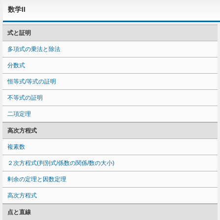
数学II
式と証明
多項式の乗法と除法
分数式
恒等式/等式の証明
不等式の証明
二項定理
高次方程式
複素数
２次方程式(判別式/係数の関係/数の大小)
剰余の定理と因数定理
高次方程式
点と直線