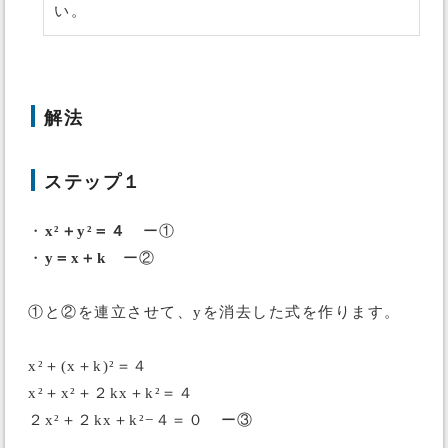
い。
解法
ステップ１
・
x²＋y²＝４
ー①
・
y＝x＋k
ー②
①と②を連立させて、yを消去した式を作ります。
x²＋(x＋k)²＝４
x²＋x²＋２kx＋k²＝４
２x²＋２kx＋k²−４＝０ ー③