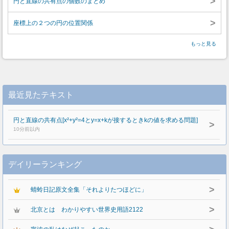
>
円と直線の共有点の個数のまとめ
>
座標上の２つの円の位置関係
もっと見る
最近見たテキスト
円と直線の共有点[x²+y²=4とy=x+kが接するときkの値を求める問題]
>
10分前以内
デイリーランキング
>
蜻蛉日記原文全集「それよりたつほどに」
>
北京とは わかりやすい世界史用語2122