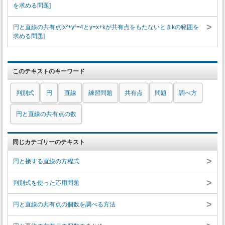
を求める問題]
>
円と直線の共有点[x²+y²=4とy=x+kが共有点をもたないときkの範囲を
求める問題]
このテキストのキーワード
判別式
円
直線
練習問題
共有点
問題
調べ方
円と直線の共有点の数
同じカテゴリーのテキスト
>
円と接する直線の方程式
>
判別式を使った応用問題
>
円と直線の共有点の個数を調べる方法