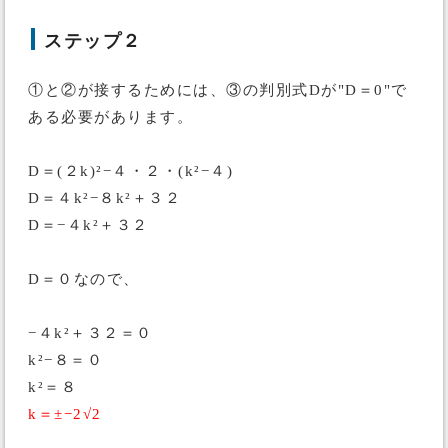
ステップ２
①と②が接するためには、③の判別式Dが"D＝0"で
ある必要があります。
D＝(２k)²−４・２・(k²−４)
D＝４k²−８k²＋３２
D＝−４k²＋３２
D＝０なので、
−４k²＋３２＝０
k²−８＝０
k²＝８
k＝±−2√2