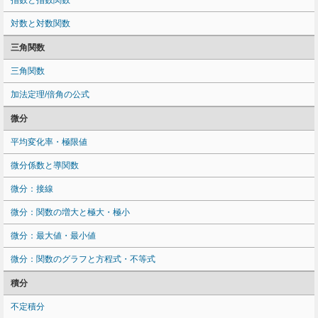
指数と指数関数
対数と対数関数
三角関数
三角関数
加法定理/倍角の公式
微分
平均変化率・極限値
微分係数と導関数
微分：接線
微分：関数の増大と極大・極小
微分：最大値・最小値
微分：関数のグラフと方程式・不等式
積分
不定積分