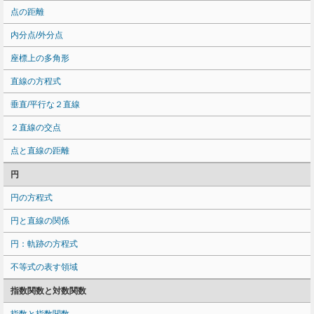
点の距離
内分点/外分点
座標上の多角形
直線の方程式
垂直/平行な２直線
２直線の交点
点と直線の距離
円
円の方程式
円と直線の関係
円：軌跡の方程式
不等式の表す領域
指数関数と対数関数