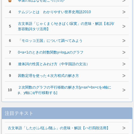
>
寧波の乱はなぜ起こったのか
>
4
テムジンとは わかりやすい世界史用語2010
古文単語「じゃくまく/せきばく/寂寞」の意味・解説【名詞/
>
5
形容動詞タリ活用】
>
6
「モロッコ王国」について調べてみよう
>
7
0<a<1のときの対数関数y=logₐxのグラフ
>
8
連体詞の性質とみわけ方（中学国語の文法）
>
9
因数定理を使った４次方程式の解き方
２次関数のグラフの平行移動の解き方[y=ax²+bx+cをx軸に
>
10
p、y軸にq平行移動する]
注目テキスト
>
古文単語「したがふ/従ふ/随ふ」の意味・解説【ハ行四段活用】