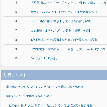
4
『多摩川にさらす手作りさらさらに 何そこの児のここだ
5
カザン＝ハン国とは わかりやすい世界史用語2077
6
孟子『何必曰利』書き下し文・現代語訳と解説
7
古文単語「まろや/丸屋」の意味・解説【名詞】
8
1次不等式の文章問題[連立不等式の計算を含む問題]
9
『蟷螂之斧（蟷螂の斧）』 書き下し文・わかりやすい現
10
"may"と"might"の違い
注目テキスト
最小値とその他のもう１点の座標から２次関数の式を求める
清はどうやって中国を支配したのか
「はや夜も明けなむと思ひつつゐたりける」の現代語訳・品詞分解