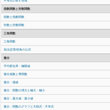
不等式の表す領域
指数関数と対数関数
指数と指数関数
対数と対数関数
三角関数
三角関数
加法定理/倍角の公式
微分
平均変化率・極限値
微分係数と導関数
微分：接線
微分：関数の増大と極大・極小
微分：最大値・最小値
微分：関数のグラフと方程式・不等式