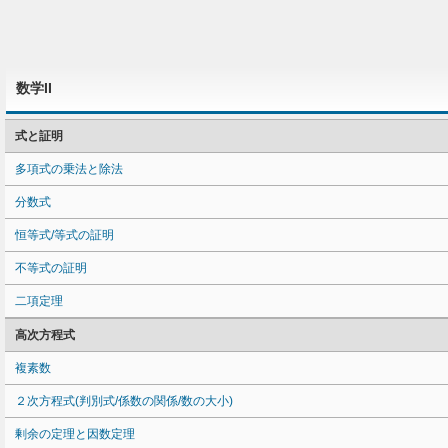
数学II
式と証明
多項式の乗法と除法
分数式
恒等式/等式の証明
不等式の証明
二項定理
高次方程式
複素数
２次方程式(判別式/係数の関係/数の大小)
剰余の定理と因数定理