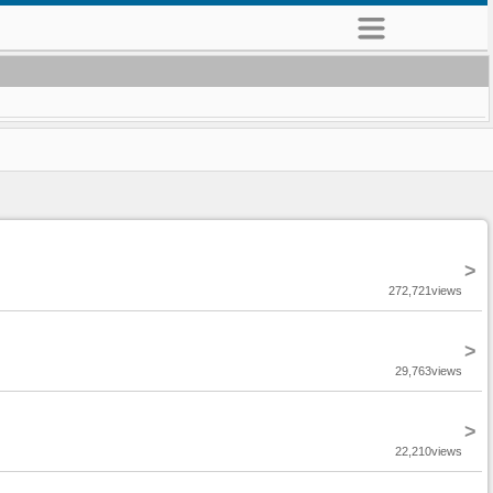
>
272,721views
>
29,763views
>
22,210views