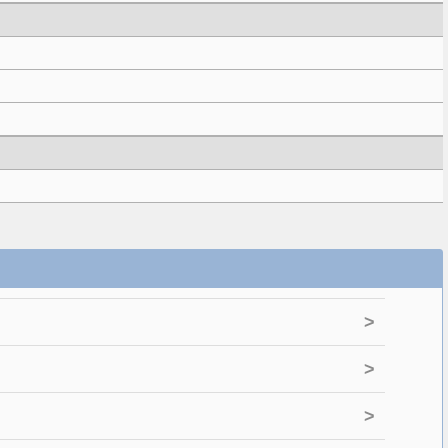
>
>
>