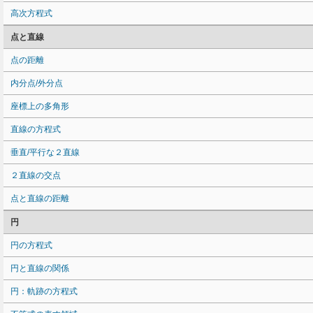
高次方程式
点と直線
点の距離
内分点/外分点
座標上の多角形
直線の方程式
垂直/平行な２直線
２直線の交点
点と直線の距離
円
円の方程式
円と直線の関係
円：軌跡の方程式