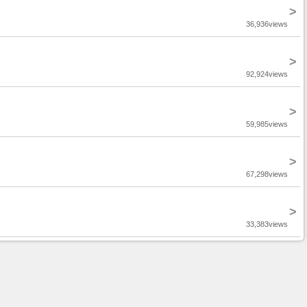
>
36,936views
>
92,924views
>
59,985views
>
67,298views
>
33,383views